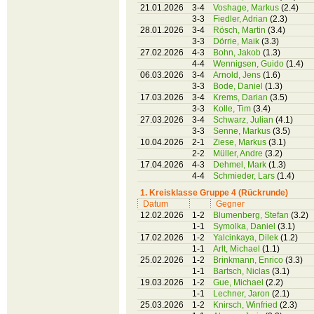
21.01.2026
3-4
Voshage, Markus
(2.4)
3-3
Fiedler, Adrian
(2.3)
28.01.2026
3-4
Rösch, Martin
(3.4)
3-3
Dörrie, Maik
(3.3)
27.02.2026
4-3
Bohn, Jakob
(1.3)
4-4
Wennigsen, Guido
(1.4)
06.03.2026
3-4
Arnold, Jens
(1.6)
3-3
Bode, Daniel
(1.3)
17.03.2026
3-4
Krems, Darian
(3.5)
3-3
Kolle, Tim
(3.4)
27.03.2026
3-4
Schwarz, Julian
(4.1)
3-3
Senne, Markus
(3.5)
10.04.2026
2-1
Ziese, Markus
(3.1)
2-2
Müller, Andre
(3.2)
17.04.2026
4-3
Dehmel, Mark
(1.3)
4-4
Schmieder, Lars
(1.4)
1. Kreisklasse Gruppe 4 (Rückrunde)
Datum
Gegner
12.02.2026
1-2
Blumenberg, Stefan
(3.2)
1-1
Symolka, Daniel
(3.1)
17.02.2026
1-2
Yalcinkaya, Dilek
(1.2)
1-1
Arlt, Michael
(1.1)
25.02.2026
1-2
Brinkmann, Enrico
(3.3)
1-1
Bartsch, Niclas
(3.1)
19.03.2026
1-2
Gue, Michael
(2.2)
1-1
Lechner, Jaron
(2.1)
25.03.2026
1-2
Knirsch, Winfried
(2.3)