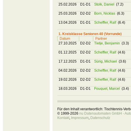
25.02.2026
D1-D1
Stolk, Daniel
(7.2)
25.03.2026
D2-D2
Born, Nicklas
(6.3)
13.04.2026
D1-D1
Scheffler, Ralf
(6.4)
1. Kreisklasse Senioren 40 (Vorrunde)
Datum
Partner
27.10.2025
D2-D2
Tietje, Benjamin
(3.3)
01.12.2025
D2-D2
Scheffler, Ralf
(4.6)
17.12.2025
D1-D1
Sürig, Michael
(3.6)
04.02.2026
D2-D2
Scheffler, Ralf
(4.6)
19.02.2026
D2-D2
Scheffler, Ralf
(4.6)
18.03.2026
D1-D1
Fouquet, Marcel
(3.4)
Für den Inhalt verantwortlich: Tischtennis-Ve
© 1999-2026
nu Datenautomaten GmbH - Autom
Kontakt
,
Impressum
,
Datenschutz