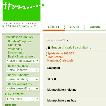
click-TT
SPORT
VEREIN
Spielklassen 2026/27
Home
>
click-TT
>
Bundes-/Regional-/
Oberligen
Ergebnishistorie freischalten ...
Verbands-/
Landesligen
Spielsaison 2025/26
Bezirk Braunschweig
TSV Gronau
Kemper, Christoph
Bezirk Hannover
Saisonen
Bezirk Lüneburg
Verein
Bezirk Weser-Ems
Mannschaftsmeldung
Pokal 2026/27
Mannschaftseinsätze
Turniere