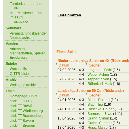
Turnierkalender des
TTVN
mini-Meisterschaften
Einzelbilanzen
im TTVN
TTVN-Race
Seminare
Veranstaltungskalender
Niedersachsen
Vereine
Adressen,
Einzel-Spiele
Mannschaften, Spieler,
Ergebnisse
Niedersachsenliga Senioren 40 (Rückrund
Spieler
Datum
Gegner
Wechselliste
07.02.2026
4-3
Lingenau, Felix
(1.5)
Q-TTR-Liste
4-4
Weber, Achim
(1.8)
07.02.2026
4-3
Tappert, Sven
(1.5)
Archiv
4-4
Rühmkorf, Maik
(1.6)
Wettkampfarchiv
Landesliga Senioren 50 Ost (Rückrunde)
Links
Datum
Gegner
Homepage TTVN
24.01.2026
4-3
Blach, Roland
(1.8)
click-TT DTTB
4-4
Blach, Ina
(1.9)
click-TT BaWü
24.01.2026
4-3
Raschke, Holger
(1.9)
click-TT Württemberg
4-4
Burmester, Uwe
(1.11)
click-TT Brandenburg
18.04.2026
4-3
Grahn, Stefan
(1.4)
click-TT Bayern
4-4
Grahn, Corinna
(1.6)
click-TT Bremen
18.04.2026
4-3
Hopp, Marco
(1.7)