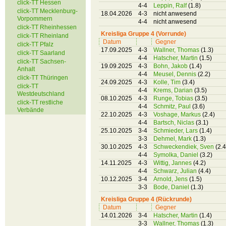
click-TT Hessen
4-4
Leppin, Ralf
(1.8)
click-TT Mecklenburg-
18.04.2026
4-3
nicht anwesend
Vorpommern
4-4
nicht anwesend
click-TT Rheinhessen
Kreisliga Gruppe 4 (Vorrunde)
click-TT Rheinland
Datum
Gegner
click-TT Pfalz
17.09.2025
4-3
Wallner, Thomas
(1.3)
click-TT Saarland
4-4
Hatscher, Martin
(1.5)
click-TT Sachsen-
19.09.2025
4-3
Bohn, Jakob
(1.4)
Anhalt
4-4
Meusel, Dennis
(2.2)
click-TT Thüringen
24.09.2025
4-3
Kolle, Tim
(3.4)
click-TT
4-4
Krems, Darian
(3.5)
Westdeutschland
08.10.2025
4-3
Runge, Tobias
(3.5)
click-TT restliche
4-4
Schmitz, Paul
(3.6)
Verbände
22.10.2025
4-3
Voshage, Markus
(2.4)
4-4
Bartsch, Niclas
(3.1)
25.10.2025
3-4
Schmieder, Lars
(1.4)
3-3
Dehmel, Mark
(1.3)
30.10.2025
4-3
Schweckendiek, Sven
(2.4
4-4
Symolka, Daniel
(3.2)
14.11.2025
4-3
Wittig, Jannes
(4.2)
4-4
Schwarz, Julian
(4.4)
10.12.2025
3-4
Arnold, Jens
(1.5)
3-3
Bode, Daniel
(1.3)
Kreisliga Gruppe 4 (Rückrunde)
Datum
Gegner
14.01.2026
3-4
Hatscher, Martin
(1.4)
3-3
Wallner, Thomas
(1.3)