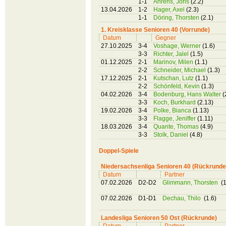
1-1
Ahrens, Joris
(2.2)
13.04.2026
1-2
Hager, Axel
(2.3)
1-1
Döring, Thorsten
(2.1)
1. Kreisklasse Senioren 40 (Vorrunde)
Datum
Gegner
27.10.2025
3-4
Voshage, Werner
(1.6)
3-3
Richter, Jalel
(1.5)
01.12.2025
2-1
Marinov, Milen
(1.1)
2-2
Schneider, Michael
(1.3)
17.12.2025
2-1
Kutschan, Lutz
(1.1)
2-2
Schönfeld, Kevin
(1.3)
04.02.2026
3-4
Bodenburg, Hans Walter
(
3-3
Koch, Burkhard
(2.13)
19.02.2026
3-4
Polke, Bianca
(1.13)
3-3
Flagge, Jeniffer
(1.11)
18.03.2026
3-4
Quante, Thomas
(4.9)
3-3
Stolk, Daniel
(4.8)
Doppel-Spiele
Niedersachsenliga Senioren 40 (Rückrunde
Datum
Partner
07.02.2026
D2-D2
Glimmann, Thorsten
(1
07.02.2026
D1-D1
Dechau, Thilo
(1.6)
Landesliga Senioren 50 Ost (Rückrunde)