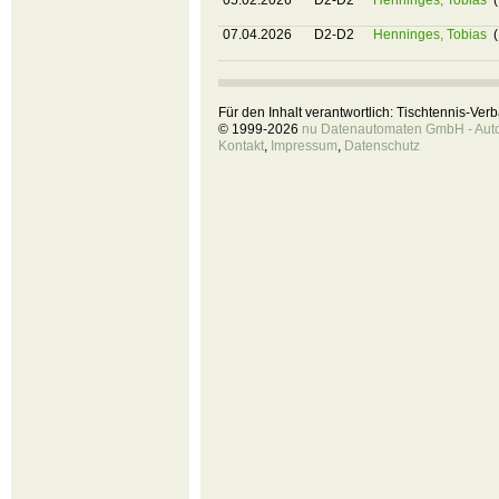
05.02.2026
D2-D2
Henninges, Tobias
(
07.04.2026
D2-D2
Henninges, Tobias
(
Für den Inhalt verantwortlich: Tischtennis-Ve
© 1999-2026
nu Datenautomaten GmbH - Autom
Kontakt
,
Impressum
,
Datenschutz