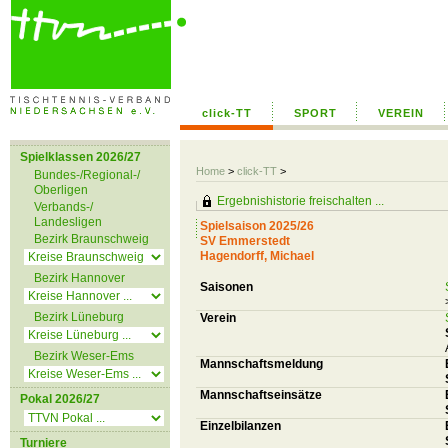
click-TT
SPORT
VEREIN
Spielklassen 2026/27
Home
>
click-TT
>
Bundes-/Regional-/
Oberligen
Ergebnishistorie freischalten ...
Verbands-/
Landesligen
Spielsaison 2025/26
Bezirk Braunschweig
SV Emmerstedt
Hagendorff, Michael
Bezirk Hannover
Saisonen
Bezirk Lüneburg
Verein
Bezirk Weser-Ems
Mannschaftsmeldung
Mannschaftseinsätze
Pokal 2026/27
Einzelbilanzen
Turniere