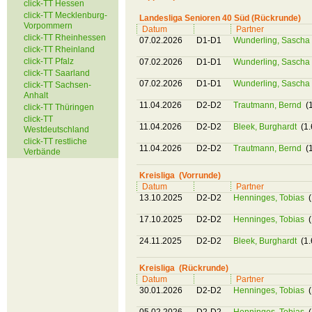
click-TT Hessen
click-TT Mecklenburg-
Landesliga Senioren 40 Süd (Rückrunde)
Vorpommern
Datum
Partner
click-TT Rheinhessen
07.02.2026
D1-D1
Wunderling, Sascha
click-TT Rheinland
click-TT Pfalz
07.02.2026
D1-D1
Wunderling, Sascha
click-TT Saarland
07.02.2026
D1-D1
Wunderling, Sascha
click-TT Sachsen-
Anhalt
11.04.2026
D2-D2
Trautmann, Bernd
(1
click-TT Thüringen
click-TT
11.04.2026
D2-D2
Bleek, Burghardt
(1.
Westdeutschland
click-TT restliche
11.04.2026
D2-D2
Trautmann, Bernd
(1
Verbände
Kreisliga (Vorrunde)
Datum
Partner
13.10.2025
D2-D2
Henninges, Tobias
(
17.10.2025
D2-D2
Henninges, Tobias
(
24.11.2025
D2-D2
Bleek, Burghardt
(1.
Kreisliga (Rückrunde)
Datum
Partner
30.01.2026
D2-D2
Henninges, Tobias
(