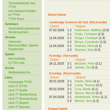
Turnierkalender des
TTVN
mini-Meisterschaften
im TTVN
Einzel-Spiele
TTVN-Race
Landesliga Senioren 40 Süd (Rückrunde)
Seminare
Datum
Gegner
Veranstaltungskalender
07.02.2026
1-2
Hollemann, Matthias
(2.6)
Niedersachsen
1-1
Fricke, Christoph
(2.3)
Vereine
11.04.2026
2-1
Gröger, Christoph
(1.4)
Adressen,
2-2
Brinza, Constantin
(1.5)
Mannschaften, Spieler,
11.04.2026
2-1
Shahani, Nima
(1.1)
Ergebnisse
2-2
Shahani, Sina
(1.5)
Spieler
Kreisliga (Vorrunde)
Wechselliste
Datum
Gegner
Q-TTR-Liste
24.11.2025
2-1
Molzahn, Peter
(3.1)
2-2
Jahnke, Tim
(3.3)
Archiv
Wettkampfarchiv
Kreisliga (Rückrunde)
Datum
Gegner
Links
30.01.2026
2-1
Petzke, Mirko
(3.1)
Homepage TTVN
2-2
Loose, Thomas
(3.2)
click-TT DTTB
05.02.2026
2-1
Cura, Martin
(2.1)
click-TT BaWü
2-2
Sporys, Marcell
(2.2)
click-TT Württemberg
07.04.2026
2-1
Heidebroek, Volker
(1.1)
click-TT Brandenburg
2-2
Werner, Jens
(1.2)
click-TT Bayern
click-TT Bremen
Doppel-Spiele