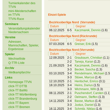
Turnierkalender des
TTVN
mini-Meisterschaften
im TTVN
Einzel-Spiele
TTVN-Race
Bezirksoberliga Nord (Vorrunde)
Seminare
Datum
Gegner
Veranstaltungskalender
06.12.2025
6-5
Kaczmarek, Dennis
(1.6)
Niedersachsen
Bezirksoberliga Nord (Rückrunde)
Vereine
Datum
Gegner
Adressen,
07.03.2026
6-5
Greiser, Erik
(1.5)
Mannschaften, Spieler,
Ergebnisse
Bezirksoberliga Nord (Vorrunde)
Datum
Gegner
Spieler
12.09.2025
2-1
Graubaum, Christian
(1.1)
Wechselliste
2-2
Taneja, Karan
(1.2)
Q-TTR-Liste
21.09.2025
3-4
Kaczmarek, Dennis
(1.6)
Archiv
3-3
Becker, Sascha
(1.3)
Wettkampfarchiv
03.10.2025
3-4
Rendelmann, Michael
(1.5
3-3
Stüwe, Marcus
(1.4)
Links
12.10.2025
2-1
Hentschel, Enrico
(3.1)
Homepage TTVN
18.10.2025
3-4
Heins, Darius
(1.5)
click-TT DTTB
3-3
Wichmann, Willi
(1.3)
click-TT BaWü
08.11.2025
2-1
Puschendorf, Carsten
(1.1
click-TT Württemberg
2-2
Oelmann, Steffen
(1.3)
click-TT Brandenburg
14.11.2025
3-4
Basse, Markus
(1.4)
click-TT Bayern
3-3
Justus, Daniel
(1.3)
click-TT Bremen
16.11.2025
3-4
Schmitz, Niklas
(1.4)