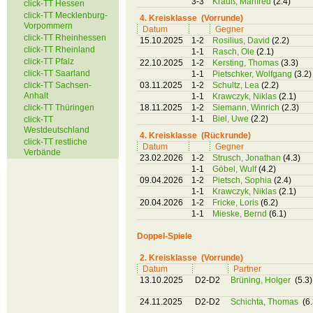
3-3
Krauß, Manfred
(2.4)
click-TT Hessen
click-TT Mecklenburg-
4. Kreisklasse (Vorrunde)
Vorpommern
Datum
Gegner
click-TT Rheinhessen
15.10.2025
1-2
Rosilius, David
(2.2)
click-TT Rheinland
1-1
Rasch, Ole
(2.1)
click-TT Pfalz
22.10.2025
1-2
Kersting, Thomas
(3.3)
click-TT Saarland
1-1
Pietschker, Wolfgang
(3.2)
click-TT Sachsen-
03.11.2025
1-2
Schultz, Lea
(2.2)
Anhalt
1-1
Krawczyk, Niklas
(2.1)
click-TT Thüringen
18.11.2025
1-2
Siemann, Winrich
(2.3)
1-1
Biel, Uwe
(2.2)
click-TT
Westdeutschland
4. Kreisklasse (Rückrunde)
click-TT restliche
Datum
Gegner
Verbände
23.02.2026
1-2
Strusch, Jonathan
(4.3)
1-1
Göbel, Wulf
(4.2)
09.04.2026
1-2
Pietsch, Sophia
(2.4)
1-1
Krawczyk, Niklas
(2.1)
20.04.2026
1-2
Fricke, Loris
(6.2)
1-1
Mieske, Bernd
(6.1)
Doppel-Spiele
2. Kreisklasse (Vorrunde)
Datum
Partner
13.10.2025
D2-D2
Brüning, Holger
(5.3)
24.11.2025
D2-D2
Schichta, Thomas
(6.