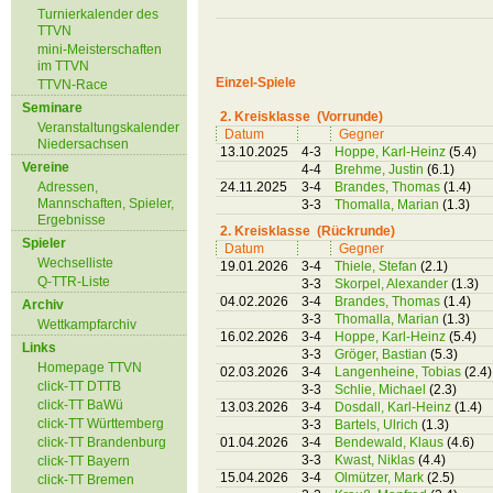
Turnierkalender des
TTVN
mini-Meisterschaften
im TTVN
Einzel-Spiele
TTVN-Race
Seminare
2. Kreisklasse (Vorrunde)
Veranstaltungskalender
Datum
Gegner
Niedersachsen
13.10.2025
4-3
Hoppe, Karl-Heinz
(5.4)
Vereine
4-4
Brehme, Justin
(6.1)
Adressen,
24.11.2025
3-4
Brandes, Thomas
(1.4)
Mannschaften, Spieler,
3-3
Thomalla, Marian
(1.3)
Ergebnisse
2. Kreisklasse (Rückrunde)
Spieler
Datum
Gegner
Wechselliste
19.01.2026
3-4
Thiele, Stefan
(2.1)
Q-TTR-Liste
3-3
Skorpel, Alexander
(1.3)
04.02.2026
3-4
Brandes, Thomas
(1.4)
Archiv
3-3
Thomalla, Marian
(1.3)
Wettkampfarchiv
16.02.2026
3-4
Hoppe, Karl-Heinz
(5.4)
Links
3-3
Gröger, Bastian
(5.3)
Homepage TTVN
02.03.2026
3-4
Langenheine, Tobias
(2.4)
click-TT DTTB
3-3
Schlie, Michael
(2.3)
click-TT BaWü
13.03.2026
3-4
Dosdall, Karl-Heinz
(1.4)
click-TT Württemberg
3-3
Bartels, Ulrich
(1.3)
click-TT Brandenburg
01.04.2026
3-4
Bendewald, Klaus
(4.6)
3-3
Kwast, Niklas
(4.4)
click-TT Bayern
15.04.2026
3-4
Olmützer, Mark
(2.5)
click-TT Bremen