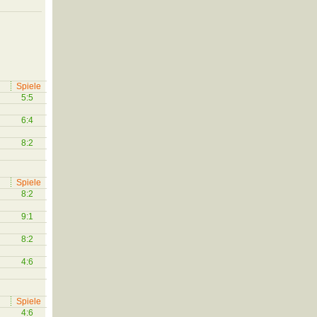
Spiele
5:5
6:4
8:2
Spiele
8:2
9:1
8:2
4:6
Spiele
4:6