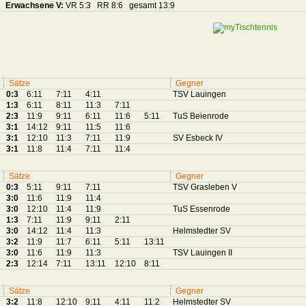
Erwachsene V:
VR 5:3 RR 8:6 gesamt 13:9
Sätze
Gegner
0:3
6:11
7:11
4:11
TSV Lauingen
1:3
6:11
8:11
11:3
7:11
2:3
11:9
9:11
6:11
11:6
5:11
TuS Beienrode
3:1
14:12
9:11
11:5
11:6
3:1
12:10
11:3
7:11
11:9
SV Esbeck IV
3:1
11:8
11:4
7:11
11:4
Sätze
Gegner
0:3
5:11
9:11
7:11
TSV Grasleben V
3:0
11:6
11:9
11:4
3:0
12:10
11:4
11:9
TuS Essenrode
1:3
7:11
11:9
9:11
2:11
3:0
14:12
11:4
11:3
Helmstedter SV
3:2
11:9
11:7
6:11
5:11
13:11
3:0
11:6
11:9
11:3
TSV Lauingen II
2:3
12:14
7:11
13:11
12:10
8:11
Sätze
Gegner
3:2
11:8
12:10
9:11
4:11
11:2
Helmstedter SV