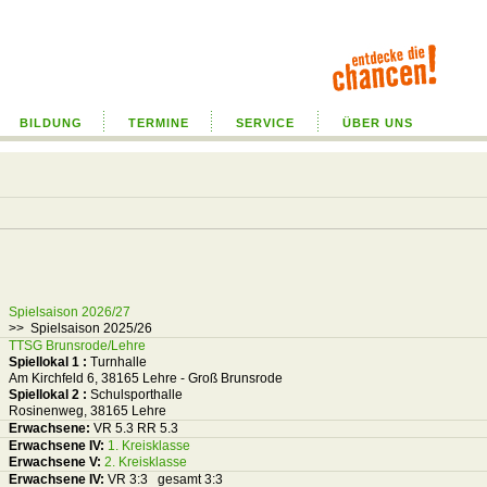
BILDUNG
TERMINE
SERVICE
ÜBER UNS
Spielsaison 2026/27
>> Spielsaison 2025/26
TTSG Brunsrode/Lehre
Spiellokal 1
:
Turnhalle
Am Kirchfeld 6, 38165 Lehre - Groß Brunsrode
Spiellokal 2
:
Schulsporthalle
Rosinenweg, 38165 Lehre
Erwachsene:
VR 5.3 RR 5.3
Erwachsene IV:
1. Kreisklasse
Erwachsene V:
2. Kreisklasse
Erwachsene IV:
VR 3:3 gesamt 3:3