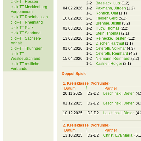
click-TT Hessen
2-2
Baeslack, Lutz
(1.2)
click-TT Mecklenburg-
04.02.2026
1-2
Paxmann, Jürgen
(1.2)
Vorpommern
1-1
Röhrich, Olaf
(1.1)
click-TT Rheinhessen
16.02.2026
2-1
Fiedler, Gerd
(5.1)
click-TT Rheinland
2-2
Brehme, Justin
(5.2)
click-TT Pfalz
02.03.2026
1-2
Huth, Thomas
(2.2)
click-TT Saarland
1-1
Stein, Thomas
(2.1)
click-TT Sachsen-
13.03.2026
1-2
Reinecke, Torsten
(1.2)
Anhalt
1-1
Discher, Hartmut
(1.1)
click-TT Thüringen
01.04.2026
1-2
Osteroth, Volkmar
(4.3)
1-1
Osteroth, Reinhard
(4.2)
click-TT
Westdeutschland
15.04.2026
1-2
Niemann, Reinhardt
(2.2)
1-1
Kastner, Holger
(2.1)
click-TT restliche
Verbände
Doppel-Spiele
1. Kreisklasse (Vorrunde)
Datum
Partner
26.11.2025
D2-D2
Leschinski, Dieter
(4.
01.12.2025
D2-D2
Leschinski, Dieter
(4.
10.12.2025
D2-D2
Leschinski, Dieter
(4.
2. Kreisklasse (Vorrunde)
Datum
Partner
13.10.2025
D2-D2
Christ, Eva Maria
(6.1