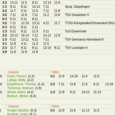
3:2
13:11
11:5
8:11
12:14
11:9
1:3
9:11
8:11
14:12
7:11
Spvg. Süpplingen
3:2
11:7
5:11
11:6
7:11
11:9
3:2
7:11
11:9
7:11
11:2
11:8
TSV Grasleben V
0:3
5:11
5:11
8:11
3:2
7:11
12:10
13:11
4:11
11:7
TTSG Königslutter/Ochsendorf (SG) 
0:3
8:11
8:11
2:11
1:3
5:11
8:11
11:3
3:11
TuS Essenrode
3:2
10:12
16:14
7:11
14:12
11:9
1:3
5:11
13:11
4:11
7:11
TSV Germania Helmstedt IV
3:1
11:8
4:11
11:3
11:5
2:3
11:7
6:11
8:11
12:10
9:11
TSV Lauingen II
3:0
11:8
11:9
11:8
Gegner
Sätze
3)
Franz, Florian
(1.2)
3:1
11:9
14:16
11:4
11:5
Lüthge, Britta
(2.2)
3)
Engelmann, Thomas
(1.4)
3:2
7:11
11:8
11:5
8:11
12:10
Tschense, Andreas
(1.6)
3)
Weihe, Mario
(4.2)
1:3
11:9
9:11
10:12
11:13
Bartsch, Stefan
(4.4)
Gegner
Sätze
)
Gröger, Bastian
(5.3)
3:1
11:9
11:6
11:13
11:3
Brehme, Justin
(6.1)