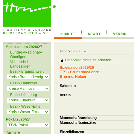
click-TT
SPORT
VEREIN
Spielklassen 2026/27
Home
>
click-TT
>
Bundes-/Regional-/
Oberligen
Ergebnishistorie freischalten ...
Verbands-/
Landesligen
Spielsaison 2025/26
Bezirk Braunschweig
TTSG Brunsrode/Lehre
Brüning, Holger
Bezirk Hannover
Saisonen
Bezirk Lüneburg
Verein
Bezirk Weser-Ems
Mannschaftsmeldung
Pokal 2026/27
Mannschaftseinsätze
Einzelbilanzen
Turniere