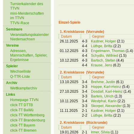
Turnierkalender des
TTVN
mini-Meisterschaften
im TTVN
Einzel-Spiele
TTVN-Race
Seminare
1. Kreisklasse (Vorrunde)
Veranstaltungskalender
Datum
Gegner
Niedersachsen
26.11.2025
4-3
Kastner, Holger
(2.1)
Vereine
4-4
Lüthge, Britta
(2.2)
Adressen,
01.12.2025
4-3
Engelmann, Thomas
(1.4)
Mannschaften, Spieler,
4-4
Schydlo, Wilfried
(1.5)
Ergebnisse
10.12.2025
4-3
Bartsch, Stefan
(4.4)
4-4
Krause, Jens
(6.2)
Spieler
Wechselliste
2. Kreisklasse (Vorrunde)
Q-TTR-Liste
Datum
Gegner
13.10.2025
3-4
Brehme, Justin
(6.1)
Archiv
3-3
Hoppe, Karl-Heinz
(5.4)
Wettkampfarchiv
27.10.2025
3-4
Dosdall, Karl-Heinz
(1.4)
Links
3-3
Bartels, Ulrich
(1.3)
Homepage TTVN
10.11.2025
3-4
Westphal, Karin
(2.2)
click-TT DTTB
3-3
Skorpel, Alexander
(1.3)
click-TT BaWü
11.11.2025
2-1
Kastner, Holger
(2.1)
click-TT Württemberg
2-2
Lüthge, Britta
(2.2)
click-TT Brandenburg
2. Kreisklasse (Rückrunde)
click-TT Bayern
Datum
Gegner
click-TT Bremen
19.01.2026
2-1
Irmer, Silvia
(1.1)