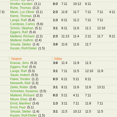
Kindler, Karsten
(3.1)
0:3
7:11
10:12
6:11
Ruhe, Thomas
(3.2)
2.3)
Meeh, Luc-Oliver
(3.1)
2:3
11:8
11:7
7:11
7:11
4:11
Kiene, Thomas
(3.4)
Lange, Ralf
(5.4)
1:3
6:11
11:2
7:11
7:11
Candeias, Carlos
(5.6)
Scholz, Stephan
(5.1)
3:1
8:11
11:6
11:1
12:10
Eggers, Ralf
(5.4)
Malterer, Richard
(2.2)
2:3
11:13
11:4
2:11
11:7
9:11
Malterer, Kathrin
(2.4)
Smuda, Stefan
(1.4)
3:0
11:6
11:6
11:7
Kussin, Rolf-Dieter
(1.5)
Gegner
Sätze
Krause, Jens
(5.3)
3:0
11:4
11:9
11:3
Eggers, Ralf
(5.4)
Lange, Ralf
(5.3)
3:1
7:11
11:5
12:10
11:9
Sauer, Hubert
(5.5)
Faber, Torsten
(1.2)
0:3
6:11
5:11
6:11
Niewerth, Ralf
(1.3)
Zeller, Robin
(3.6)
3:1
8:11
11:6
11:6
13:11
Schreiber, Susanne
(3.5)
Malterer, Richard
(2.2)
0:3
5:11
4:11
7:11
Meyer, Elias
(2.4)
Ernst, Manfred
(3.4)
1:3
3:11
7:11
11:8
7:11
Ernst, Paul
(5.1)
Smuda, Stefan
(1.4)
3:1
11:5
10:12
11:5
11:5
Kussin, Rolf-Dieter
(1.5)