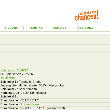
BILDUNG
TERMINE
SERVICE
ÜBER UNS
Spielsaison 2026/27
>> Spielsaison 2025/26
TV Bornum
Spiellokal 1
:
Turnhalle Driebe
Zugang über Mühlenstraße , 38154 Königslutter
Spiellokal 2
:
Saal Arfmann
Kornstraße 21, 38154 Königslutter
Spiellokal 3
:
Erwachsene:
VR 1.2 RR 1.2
Erwachsene :
3. Kreisklasse
Erwachsene :
VR 6:12 RR 4:14 gesamt 10:26