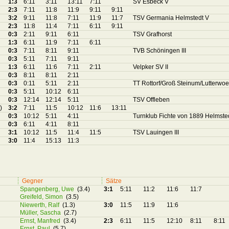
1:3
6:11
3:11
13:11
7:11
SV Esbeck V
2:3
7:11
11:8
11:9
9:11
9:11
3:2
9:11
11:8
7:11
11:9
11:7
TSV Germania Helmstedt V
2:3
11:8
11:4
7:11
6:11
9:11
0:3
2:11
9:11
6:11
TSV Grafhorst
1:3
6:11
11:9
7:11
6:11
0:3
7:11
8:11
9:11
TVB Schöningen III
0:3
5:11
7:11
9:11
1:3
6:11
11:6
7:11
2:11
Velpker SV II
0:3
8:11
8:11
2:11
0:3
0:11
5:11
2:11
TT Rottorf/Groß Steinum/Lutterwoelf
0:3
5:11
10:12
6:11
0:3
12:14
12:14
5:11
TSV Offleben
)
3:2
7:11
11:5
10:12
11:6
13:11
0:3
10:12
5:11
4:11
Turnklub Fichte von 1889 Helmstedt
0:3
6:11
4:11
8:11
3:1
10:12
11:5
11:4
11:5
TSV Lauingen III
3:0
11:4
15:13
11:3
Gegner
Sätze
Spangenberg, Uwe
(3.4)
3:1
5:11
11:2
11:6
11:7
Greifeld, Simon
(3.5)
Niewerth, Ralf
(1.3)
3:0
11:5
11:9
11:6
Müller, Sascha
(2.7)
Ernst, Manfred
(3.4)
2:3
6:11
11:5
12:10
8:11
8:11
Ernst, Paul
(5.7)