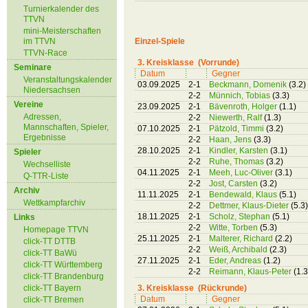
Turnierkalender des
TTVN
mini-Meisterschaften
im TTVN
Einzel-Spiele
TTVN-Race
3. Kreisklasse (Vorrunde)
Seminare
Datum
Gegner
Veranstaltungskalender
03.09.2025
2-1
Beckmann, Domenik
(3.2)
Niedersachsen
2-2
Münnich, Tobias
(3.3)
Vereine
23.09.2025
2-1
Bävenroth, Holger
(1.1)
Adressen,
2-2
Niewerth, Ralf
(1.3)
Mannschaften, Spieler,
07.10.2025
2-1
Pätzold, Timmi
(3.2)
Ergebnisse
2-2
Haan, Jens
(3.3)
28.10.2025
2-1
Kindler, Karsten
(3.1)
Spieler
2-2
Ruhe, Thomas
(3.2)
Wechselliste
04.11.2025
2-1
Meeh, Luc-Oliver
(3.1)
Q-TTR-Liste
2-2
Jost, Carsten
(3.2)
Archiv
11.11.2025
2-1
Bendewald, Klaus
(5.1)
Wettkampfarchiv
2-2
Dettmer, Klaus-Dieter
(5.3)
18.11.2025
2-1
Scholz, Stephan
(5.1)
Links
2-2
Witte, Torben
(5.3)
Homepage TTVN
25.11.2025
2-1
Malterer, Richard
(2.2)
click-TT DTTB
2-2
Weiß, Archibald
(2.3)
click-TT BaWü
27.11.2025
2-1
Eder, Andreas
(1.2)
click-TT Württemberg
2-2
Reimann, Klaus-Peter
(1.3
click-TT Brandenburg
click-TT Bayern
3. Kreisklasse (Rückrunde)
Datum
Gegner
click-TT Bremen