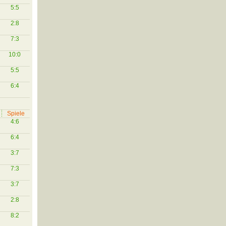
5:5
2:8
7:3
10:0
5:5
6:4
Spiele
4:6
6:4
3:7
7:3
3:7
2:8
8:2