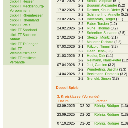
27.01.2026
2-1
Scholz, Stephan
(5.1)
click-TT Hessen
2-2
Bogumil, Alexander
(5.2)
click-TT Mecklenburg-
17.02.2026
2-1
Dettmer, Klaus-Dieter
(5.1)
Vorpommern
2-2
Schinnerling, Annette
(5.2)
click-TT Rheinhessen
23.02.2026
2-1
Bävenroth, Holger
(1.1)
click-TT Rheinland
2-2
Faber, Torsten
(1.2)
click-TT Pfalz
24.02.2026
2-1
Ruhe, Thomas
(3.2)
click-TT Saarland
2-2
Schreiber, Susanne
(3.5)
click-TT Sachsen-
27.02.2026
2-1
Stenzel, Moritz
(2.1)
Anhalt
2-2
Malterer, Richard
(2.2)
click-TT Thüringen
07.03.2026
2-1
Pätzold, Timmi
(3.2)
click-TT
2-2
Haan, Jens
(3.3)
Westdeutschland
31.03.2026
2-1
Hudler, Dirk
(1.1)
click-TT restliche
2-2
Reimann, Klaus-Peter
(1.2
Verbände
07.04.2026
2-1
Jost, Carsten
(3.2)
2-2
Wunderling, Sascha
(3.3)
14.04.2026
2-1
Beckmann, Domenik
(3.2)
2-2
Greifeld, Simon
(3.3)
Doppel-Spiele
3. Kreisklasse (Vorrunde)
Datum
Partner
03.09.2025
D2-D2
Röhrig, Rüdiger
(1.3)
23.09.2025
D2-D2
Röhrig, Rüdiger
(1.3)
07.10.2025
D2-D2
Röhrig, Rüdiger
(1.3)