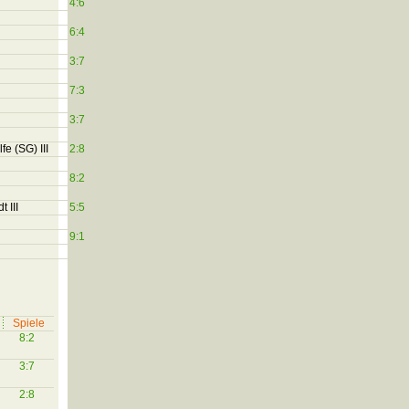
4:6
6:4
3:7
7:3
3:7
e (SG) III
2:8
8:2
 III
5:5
9:1
Spiele
8:2
3:7
2:8