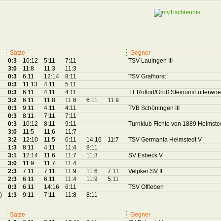
Sätze
Gegner
0:3
10:12
5:11
7:11
TSV Lauingen III
3:0
11:8
11:3
11:3
0:3
6:11
12:14
8:11
TSV Grafhorst
0:3
11:13
4:11
5:11
0:3
6:11
4:11
4:11
TT Rottorf/Groß Steinum/Lutterwoelf
3:2
6:11
11:8
11:6
6:11
11:9
0:3
9:11
4:11
4:11
TVB Schöningen III
0:3
8:11
7:11
7:11
0:3
10:12
8:11
9:11
Turnklub Fichte von 1889 Helmstedt
3:0
11:5
11:6
11:7
3:2
12:10
11:5
6:11
14:16
11:7
TSV Germania Helmstedt V
1:3
8:11
4:11
11:4
8:11
3:1
12:14
11:6
11:7
11:3
SV Esbeck V
3:0
11:9
11:7
11:4
2:3
7:11
7:11
11:9
11:6
7:11
Velpker SV II
2:3
6:11
6:11
11:4
11:9
5:11
0:3
6:11
14:16
6:11
TSV Offleben
)
1:3
9:11
7:11
11:8
8:11
Sätze
Gegner