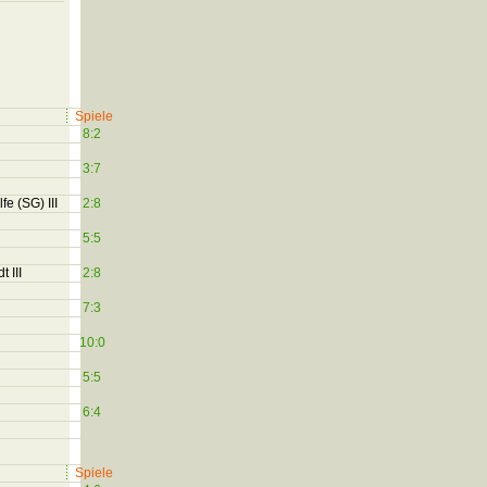
Spiele
8:2
3:7
e (SG) III
2:8
5:5
 III
2:8
7:3
10:0
5:5
6:4
Spiele