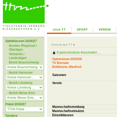
click-TT
SPORT
VEREIN
Spielklassen 2026/27
Home
>
click-TT
>
Bundes-/Regional-/
Oberligen
Ergebnishistorie freischalten ...
Verbands-/
Landesligen
Spielsaison 2025/26
Bezirk Braunschweig
TV Bornum
Bohlmann, Manfred
Bezirk Hannover
Saisonen
Bezirk Lüneburg
Verein
Bezirk Weser-Ems
Pokal 2026/27
Mannschaftsmeldung
Mannschaftseinsätze
Einzelbilanzen
Turniere