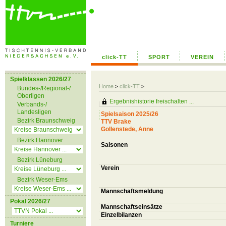
click-TT
SPORT
VEREIN
Spielklassen 2026/27
Home
>
click-TT
>
Bundes-/Regional-/
Oberligen
Ergebnishistorie freischalten ...
Verbands-/
Landesligen
Spielsaison 2025/26
Bezirk Braunschweig
TTV Brake
Gollenstede, Anne
Bezirk Hannover
Saisonen
Bezirk Lüneburg
Verein
Bezirk Weser-Ems
Mannschaftsmeldung
Pokal 2026/27
Mannschaftseinsätze
Einzelbilanzen
Turniere