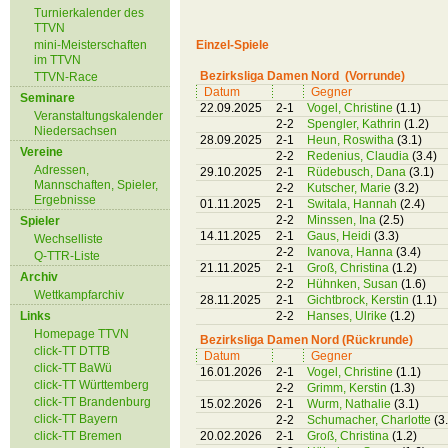
Turnierkalender des
TTVN
mini-Meisterschaften
Einzel-Spiele
im TTVN
Bezirksliga Damen Nord (Vorrunde)
TTVN-Race
Datum
Gegner
Seminare
22.09.2025
2-1
Vogel, Christine
(1.1)
Veranstaltungskalender
2-2
Spengler, Kathrin
(1.2)
Niedersachsen
28.09.2025
2-1
Heun, Roswitha
(3.1)
Vereine
2-2
Redenius, Claudia
(3.4)
Adressen,
29.10.2025
2-1
Rüdebusch, Dana
(3.1)
Mannschaften, Spieler,
2-2
Kutscher, Marie
(3.2)
Ergebnisse
01.11.2025
2-1
Switala, Hannah
(2.4)
2-2
Minssen, Ina
(2.5)
Spieler
14.11.2025
2-1
Gaus, Heidi
(3.3)
Wechselliste
2-2
Ivanova, Hanna
(3.4)
Q-TTR-Liste
21.11.2025
2-1
Groß, Christina
(1.2)
Archiv
2-2
Hühnken, Susan
(1.6)
Wettkampfarchiv
28.11.2025
2-1
Gichtbrock, Kerstin
(1.1)
Links
2-2
Hanses, Ulrike
(1.2)
Homepage TTVN
Bezirksliga Damen Nord (Rückrunde)
click-TT DTTB
Datum
Gegner
click-TT BaWü
16.01.2026
2-1
Vogel, Christine
(1.1)
click-TT Württemberg
2-2
Grimm, Kerstin
(1.3)
click-TT Brandenburg
15.02.2026
2-1
Wurm, Nathalie
(3.1)
click-TT Bayern
2-2
Schumacher, Charlotte
(3
click-TT Bremen
20.02.2026
2-1
Groß, Christina
(1.2)