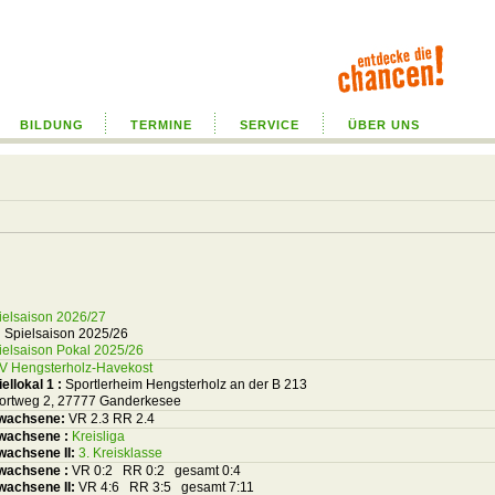
BILDUNG
TERMINE
SERVICE
ÜBER UNS
ielsaison 2026/27
 Spielsaison 2025/26
ielsaison Pokal 2025/26
V Hengsterholz-Havekost
iellokal 1
:
Sportlerheim Hengsterholz an der B 213
ortweg 2, 27777 Ganderkesee
wachsene:
VR 2.3 RR 2.4
wachsene :
Kreisliga
wachsene II:
3. Kreisklasse
wachsene :
VR 0:2 RR 0:2 gesamt 0:4
wachsene II:
VR 4:6 RR 3:5 gesamt 7:11