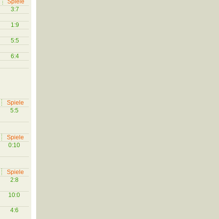
Spiele
3:7
1:9
5:5
6:4
Spiele
5:5
Spiele
0:10
Spiele
2:8
10:0
4:6