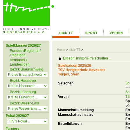
click-TT
SPORT
VEREIN
Spielklassen 2026/27
Home
>
click-TT
>
Bundes-/Regional-/
Oberligen
Ergebnishistorie freischalten ...
Verbands-/
Landesligen
Spielsaison 2025/26
Bezirk Braunschweig
TSV Hengsterholz-Havekost
Tönjes, Sven
Bezirk Hannover
Saisonen
Sp
>>
Bezirk Lüneburg
Sp
Verein
TS
Sp
Bezirk Weser-Ems
Sp
Mannschaftsmeldung
Er
Mannschaftseinsätze
Er
Pokal 2026/27
Er
Einzelbilanzen
Er
Er
Turniere