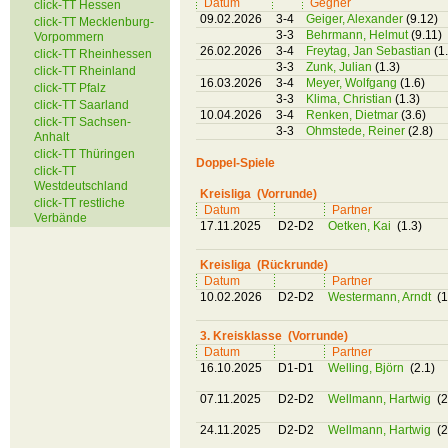
Datum
Gegner
click-TT Hessen
09.02.2026
3-4
Geiger, Alexander
(9.12)
click-TT Mecklenburg-
3-3
Behrmann, Helmut
(9.11)
Vorpommern
26.02.2026
3-4
Freytag, Jan Sebastian
(1
click-TT Rheinhessen
3-3
Zunk, Julian
(1.3)
click-TT Rheinland
16.03.2026
3-4
Meyer, Wolfgang
(1.6)
click-TT Pfalz
3-3
Klima, Christian
(1.3)
click-TT Saarland
10.04.2026
3-4
Renken, Dietmar
(3.6)
click-TT Sachsen-
3-3
Ohmstede, Reiner
(2.8)
Anhalt
click-TT Thüringen
Doppel-Spiele
click-TT
Westdeutschland
Kreisliga (Vorrunde)
click-TT restliche
Datum
Partner
Verbände
17.11.2025
D2-D2
Oetken, Kai
(1.3)
Kreisliga (Rückrunde)
Datum
Partner
10.02.2026
D2-D2
Westermann, Arndt
(1
3. Kreisklasse (Vorrunde)
Datum
Partner
16.10.2025
D1-D1
Welling, Björn
(2.1)
07.11.2025
D2-D2
Wellmann, Hartwig
(2
24.11.2025
D2-D2
Wellmann, Hartwig
(2