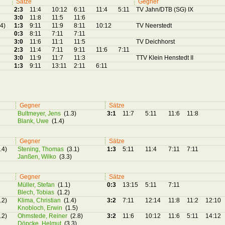
Sätze
Gegner
2:3
11:4
10:12
6:11
11:4
5:11
TV Jahn/DTB (SG) IX
3:0
11:8
11:5
11:6
.4)
1:3
9:11
11:9
8:11
10:12
TV Neerstedt
0:3
8:11
7:11
7:11
3:0
11:6
11:1
11:5
TV Deichhorst
2:3
11:4
7:11
9:11
11:6
7:11
3:0
11:9
11:7
11:3
TTV Klein Henstedt II
1:3
9:11
13:11
2:11
6:11
Gegner
Sätze
Bultmeyer, Jens
(1.3)
3:1
11:7
5:11
11:6
11:8
Blank, Uwe
(1.4)
Gegner
Sätze
.4)
Stening, Thomas
(3.1)
1:3
5:11
11:4
7:11
7:11
Janßen, Wilko
(3.3)
Gegner
Sätze
Müller, Stefan
(1.1)
0:3
13:15
5:11
7:11
Blech, Tobias
(1.2)
.2)
Klima, Christian
(1.4)
3:2
7:11
12:14
11:8
11:2
12:10
Knobloch, Erwin
(1.5)
.2)
Ohmstede, Reiner
(2.8)
3:2
11:6
10:12
11:6
5:11
14:12
Döpcke, Helmut
(3.3)