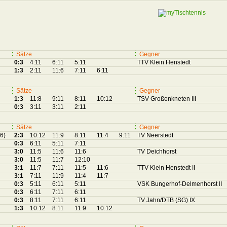
Sätze
Gegner
0:3
4:11
6:11
5:11
TTV Klein Henstedt
1:3
2:11
11:6
7:11
6:11
Sätze
Gegner
1:3
11:8
9:11
8:11
10:12
TSV Großenkneten III
0:3
3:11
3:11
2:11
Sätze
Gegner
.6)
2:3
10:12
11:9
8:11
11:4
9:11
TV Neerstedt
0:3
6:11
5:11
7:11
3:0
11:5
11:6
11:6
TV Deichhorst
3:0
11:5
11:7
12:10
3:1
11:7
7:11
11:5
11:6
TTV Klein Henstedt II
3:1
7:11
11:9
11:4
11:7
0:3
5:11
6:11
5:11
VSK Bungerhof-Delmenhorst II
0:3
6:11
7:11
6:11
0:3
8:11
7:11
6:11
TV Jahn/DTB (SG) IX
1:3
10:12
8:11
11:9
10:12