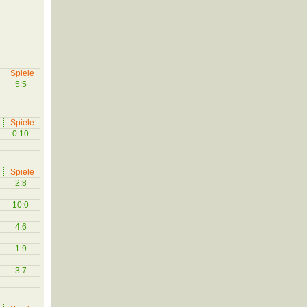
Spiele
5:5
Spiele
0:10
Spiele
2:8
10:0
4:6
1:9
3:7