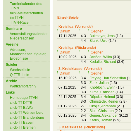
Turnierkalender des
TTVN
mini-Meisterschaften
im TTVN
Einzel-Spiele
TTVN-Race
Kreisliga (Vorrunde)
Seminare
Datum
Gegner
Veranstaltungskalender
17.11.2025
4-3
Bultmeyer, Jens
(1.3)
Niedersachsen
4-4
Blank, Uwe
(1.4)
Vereine
Kreisliga (Rückrunde)
Adressen,
Datum
Gegner
Mannschaften, Spieler,
10.02.2026
4-3
Janßen, Wilko
(3.3)
Ergebnisse
4-4
Kodalle, Richard
(3.4)
Spieler
3. Kreisklasse (Vorrunde)
Wechselliste
Datum
Gegner
Q-TTR-Liste
16.10.2025
3-4
Freytag, Jan Sebastian
(1
Archiv
3-3
Zunk, Julian
(1.3)
Wettkampfarchiv
07.11.2025
3-4
Knobloch, Erwin
(1.5)
3-3
Klima, Christian
(1.4)
Links
24.11.2025
3-4
Döpcke, Helmut
(3.3)
Homepage TTVN
3-3
Ohmstede, Reiner
(2.8)
click-TT DTTB
01.12.2025
2-1
Okojie, Abraham
(2.1)
click-TT BaWü
2-2
Stoll, Christoph
(2.2)
click-TT Württemberg
05.12.2025
3-4
Geiger, Alexander
(9.12)
click-TT Brandenburg
3-3
Karlin, Roman
(9.9)
click-TT Bayern
3. Kreisklasse (Rückrunde)
click-TT Bremen