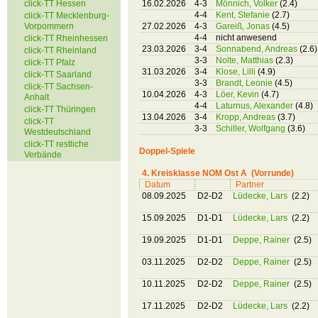
click-TT Hessen
16.02.2026
4-3
Mönnich, Volker
(2.4)
4-4
Kent, Stefanie
(2.7)
click-TT Mecklenburg-
Vorpommern
27.02.2026
4-3
Gareiß, Jonas
(4.5)
4-4
nicht anwesend
click-TT Rheinhessen
23.03.2026
3-4
Sonnabend, Andreas
(2.6)
click-TT Rheinland
3-3
Nolte, Matthias
(2.3)
click-TT Pfalz
31.03.2026
3-4
Klose, Lilli
(4.9)
click-TT Saarland
3-3
Brandt, Leonie
(4.5)
click-TT Sachsen-
10.04.2026
4-3
Löer, Kevin
(4.7)
Anhalt
4-4
Laturnus, Alexander
(4.8)
click-TT Thüringen
13.04.2026
3-4
Kropp, Andreas
(3.7)
click-TT
3-3
Schiller, Wolfgang
(3.6)
Westdeutschland
click-TT restliche
Doppel-Spiele
Verbände
4. Kreisklasse NOM Ost A (Vorrunde)
Datum
Partner
08.09.2025
D2-D2
Lüdecke, Lars
(2.2)
15.09.2025
D1-D1
Lüdecke, Lars
(2.2)
19.09.2025
D1-D1
Deppe, Rainer
(2.5)
03.11.2025
D2-D2
Deppe, Rainer
(2.5)
10.11.2025
D2-D2
Deppe, Rainer
(2.5)
17.11.2025
D2-D2
Lüdecke, Lars
(2.2)