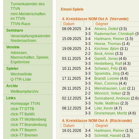
Turnierkalender des
TTVN
Einzel-Spiele
mini-Meisterschaften
im TTVN
4. Kreisklasse NOM Ost A (Vorrunde)
TTVN-Race
Datum
Gegner
08.09.2025
3-4
Ahrens, Detlef
(3.5)
Seminare
3-3
Rademacher, Christoph
(3
Veranstaltungskalender
15.09.2025
3-4
Hartmann, Reiner
(1.5)
Niedersachsen
3-3
Heese, Thomas
(1.4)
Vereine
19.09.2025
2-1
Kirchner, Björn
(3.1)
Adressen,
2-2
Bock, Armin
(3.3)
Mannschaften, Spieler,
03.11.2025
3-4
Gareiß, Jonas
(4.6)
Ergebnisse
3-3
Heidelberg, Ralf
(4.3)
Spieler
10.11.2025
3-4
Schwarz, Fritz
(3.6)
3-3
Spoelstra, Jörg
(3.4)
Wechselliste
17.11.2025
3-4
Brandt, Leonie
(4.6)
Q-TTR-Liste
3-3
Rien, Corinna
(4.4)
Archiv
26.11.2025
2-1
Meinshausen, Lutz
(2.1)
Wettkampfarchiv
2-2
Mönnich, Volker
(2.3)
Links
02.12.2025
3-4
Sonnabend, Andreas
(2.6)
3-3
Nolte, Matthias
(2.3)
Homepage TTVN
08.12.2025
3-4
Löer, Kevin
(4.7)
click-TT DTTB
3-3
Gronemeyer, Moritz
(4.6)
click-TT BaWü
click-TT Württemberg
4. Kreisklasse NOM Ost A (Rückrunde)
click-TT Brandenburg
Datum
Gegner
click-TT Bayern
16.01.2026
3-4
Hartmann, Reiner
(1.5)
click-TT Bremen
3-3
Schmidt, Harald
(1.3)