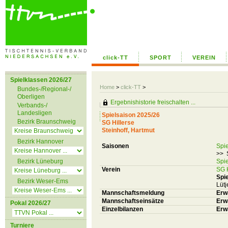
click-TT
SPORT
VEREIN
Spielklassen 2026/27
Home
>
click-TT
>
Bundes-/Regional-/
Oberligen
Ergebnishistorie freischalten ...
Verbands-/
Landesligen
Spielsaison 2025/26
Bezirk Braunschweig
SG Hillerse
Steinhoff, Hartmut
Bezirk Hannover
Saisonen
Spi
>> 
Bezirk Lüneburg
Spi
Verein
SG H
Spie
Bezirk Weser-Ems
Lütj
Mannschaftsmeldung
Erw
Mannschaftseinsätze
Erw
Pokal 2026/27
Einzelbilanzen
Erw
Turniere