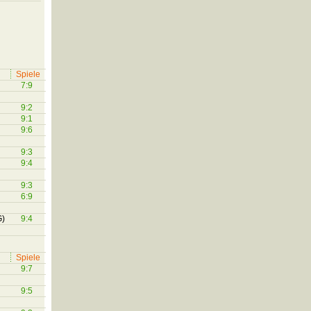
Spiele
7:9
9:2
9:1
9:6
9:3
9:4
9:3
6:9
G)
9:4
Spiele
9:7
9:5