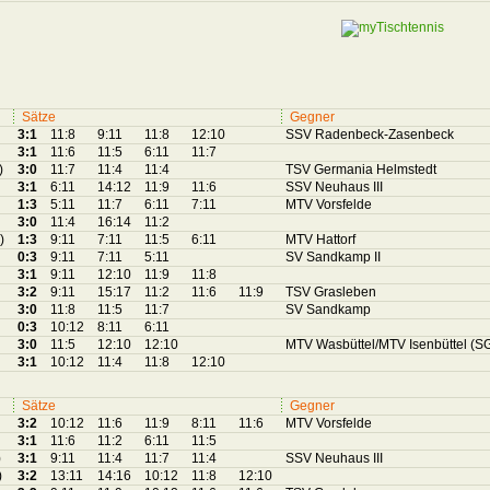
Sätze
Gegner
3:1
11:8
9:11
11:8
12:10
SSV Radenbeck-Zasenbeck
3:1
11:6
11:5
6:11
11:7
)
3:0
11:7
11:4
11:4
TSV Germania Helmstedt
3:1
6:11
14:12
11:9
11:6
SSV Neuhaus III
1:3
5:11
11:7
6:11
7:11
MTV Vorsfelde
3:0
11:4
16:14
11:2
)
1:3
9:11
7:11
11:5
6:11
MTV Hattorf
0:3
9:11
7:11
5:11
SV Sandkamp II
3:1
9:11
12:10
11:9
11:8
3:2
9:11
15:17
11:2
11:6
11:9
TSV Grasleben
3:0
11:8
11:5
11:7
SV Sandkamp
0:3
10:12
8:11
6:11
3:0
11:5
12:10
12:10
MTV Wasbüttel/MTV Isenbüttel (S
3:1
10:12
11:4
11:8
12:10
Sätze
Gegner
3:2
10:12
11:6
11:9
8:11
11:6
MTV Vorsfelde
3:1
11:6
11:2
6:11
11:5
)
3:1
9:11
11:4
11:7
11:4
SSV Neuhaus III
)
3:2
13:11
14:16
10:12
11:8
12:10