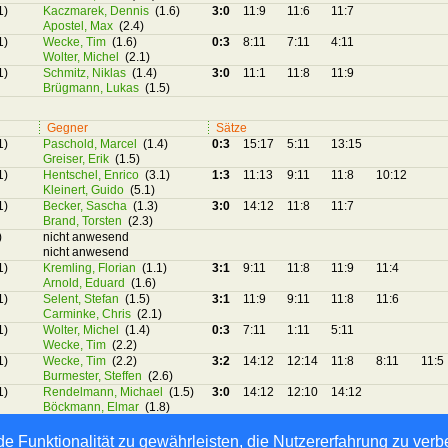
1)
Kaczmarek, Dennis
(1.6)
3:0
11:9
11:6
11:7
Apostel, Max
(2.4)
1)
Wecke, Tim
(1.6)
0:3
8:11
7:11
4:11
Wolter, Michel
(2.1)
1)
Schmitz, Niklas
(1.4)
3:0
11:1
11:8
11:9
Brügmann, Lukas
(1.5)
Gegner
Sätze
1)
Paschold, Marcel
(1.4)
0:3
15:17
5:11
13:15
Greiser, Erik
(1.5)
1)
Hentschel, Enrico
(3.1)
1:3
11:13
9:11
11:8
10:12
Kleinert, Guido
(5.1)
1)
Becker, Sascha
(1.3)
3:0
14:12
11:8
11:7
Brand, Torsten
(2.3)
)
nicht anwesend
nicht anwesend
1)
Kremling, Florian
(1.1)
3:1
9:11
11:8
11:9
11:4
Arnold, Eduard
(1.6)
1)
Selent, Stefan
(1.5)
3:1
11:9
9:11
11:8
11:6
Carminke, Chris
(2.1)
1)
Wolter, Michel
(1.4)
0:3
7:11
1:11
5:11
Wecke, Tim
(2.2)
1)
Wecke, Tim
(2.2)
3:2
14:12
12:14
11:8
8:11
11:5
Burmester, Steffen
(2.6)
1)
Rendelmann, Michael
(1.5)
3:0
14:12
12:10
14:12
Böckmann, Elmar
(1.8)
e Funktionalität zu gewährleisten, die Nutzererfahrung zu ver