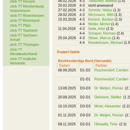
06.02.2026
4-3
Tietschert, Markus
(1.4)
click-TT Hessen
20.02.2026
4-3
nicht anwesend
click-TT Mecklenburg-
27.02.2026
4-3
Schmitz, Niklas
(1.3)
Vorpommern
28.02.2026
4-3
Wichmann, Willi
(1.3)
click-TT Rheinhessen
15.03.2026
4-3
Kreisch, Bastian
(1.3)
click-TT Rheinland
4-4
Wolter, Michel
(1.4)
click-TT Pfalz
11.04.2026
4-3
Gekk, Artur
(2.3)
click-TT Saarland
4-4
Schaper, Norman
(2.4)
click-TT Sachsen-
25.04.2026
4-3
Stüwe, Marcus
(1.4)
Anhalt
4-4
Rendelmann, Michael
(1.5
click-TT Thüringen
click-TT
Doppel-Spiele
Westdeutschland
click-TT restliche
Bezirksoberliga Nord (Vorrunde)
Verbände
Datum
Partner
06.09.2025
D1-D2
Puschendorf, Carsten
D1-D1
Puschendorf, Carsten
13.09.2025
D3-D3
Dr. Wetjen, Florian
(2.
20.09.2025
D2-D1
Oelmann, Steffen
(1.3
10.10.2025
D3-D3
Meier, Alexander
(2.2)
01.11.2025
D3-D3
Dr. Wetjen, Florian
(2.
08.11.2025
D2-D1
Obsiadly, Timo
(2.3)