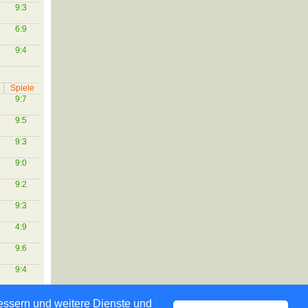
9:3
6:9
9:4
Spiele
9:7
9:5
9:3
9:0
9:2
9:3
4:9
9:6
9:4
bessern und weitere Dienste und