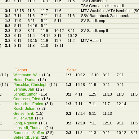
3:2
9:11
11:9
10:12
11:6
11:6
TSV Grasleben
TSV Germania Helmstedt
3:1
13:15
11:3
11:7
11:6
MTV Wasbüttel/MTV Isenbüttel (S
3:2
7:11
11:6
7:11
11:4
11:6
SSV Radenbeck-Zasenbeck
1:3
11:9
6:11
5:11
5:11
SV Sandkamp
0:3
5:11
14:16
5:11
2:3
11:8
8:11
11:9
10:12
8:11
SV Sandkamp II
2:3
6:11
11:5
14:12
3:11
10:12
3:2
6:11
13:15
11:9
11:7
11:2
MTV Hattorf
)
3:1
8:11
11:8
11:8
13:11
Gegner
Sätze
(1.1)
Wichmann, Willi
(1.3)
1:3
10:12
12:10
8:11
7:11
Heins, Darius
(1.5)
(1.1)
Pörschke, Christoph
(1.1)
1:3
16:18
11:9
9:11
9:11
Lemme, Jan
(1.2)
1)
Scholz, Simon
(1.5)
3:2
4:11
11:5
11:13
11:3
11:6
Ondrasch, Fried
(1.6)
)
Hentschel, Enrico
(3.1)
1:3
7:11
7:11
11:7
12:14
Reich, Julian
(3.2)
Greiser, Erik
(1.5)
0:3
12:14
8:11
11:13
Müller, Artur
(1.6)
1)
Long, Nguyen
(1.3)
3:2
12:10
7:11
12:10
9:11
11:6
Lünstedt, Thomas
(2.4)
Burmester, Steffen
(2.5)
2:3
11:8
11:3
9:11
10:12
8:11
Behrendt, Jens
(2.6)