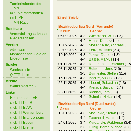
Turnierkalender des
TTVN
mini-Meisterschaften
im TTVN
Einzel-Spiele
TTVN-Race
Bezirksoberliga Nord (Vorrunde)
Seminare
Datum
Gegner
Veranstaltungskalender
06.09.2025
4-3
Wichmann, Willi
(1.3)
Niedersachsen
4-4
Heins, Darius
(1.5)
Vereine
13.09.2025
4-3
Mosenheuer, Andreas
(1.3
Adressen,
20.09.2025
4-3
Lenz, Matthias
(3.3)
Mannschaften, Spieler,
10.10.2025
4-3
Justus, Daniel
(1.3)
Ergebnisse
4-4
Basse, Markus
(1.4)
01.11.2025
4-3
Rendelmann, Michael
(1.5
Spieler
08.11.2025
3-4
Behrendt, Jens
(2.6)
Wechselliste
3-3
Burmester, Steffen
(2.5)
Q-TTR-Liste
15.11.2025
4-3
Becker, Sascha
(1.3)
Archiv
22.11.2025
4-3
Liebert, Sebastian
(1.3)
Wettkampfarchiv
4-4
Kreisch, Bastian
(1.4)
28.11.2025
4-3
Klenner, Tom
(1.3)
Links
4-4
Schmitz, Niklas
(1.4)
Homepage TTVN
click-TT DTTB
Bezirksoberliga Nord (Rückrunde)
click-TT BaWü
Datum
Gegner
click-TT Württemberg
16.01.2026
4-3
Matulovic, Stefan
(1.3)
click-TT Brandenburg
4-4
Paschold, Marcel
(1.4)
click-TT Bayern
24.01.2026
3-4
Kurganski, Waldemar
(3.4
3-3
Hilbig, Bernd-Michael
(3.3
click-TT Bremen