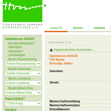
click-TT
SPORT
VEREIN
Spielklassen 2026/27
Home
>
click-TT
>
Bundes-/Regional-/
Oberligen
Ergebnishistorie freischalten ...
Verbands-/
Landesligen
Spielsaison 2025/26
Bezirk Braunschweig
TSV Meine
Breselge, Volker
Bezirk Hannover
Saisonen
Bezirk Lüneburg
Verein
Bezirk Weser-Ems
Pokal 2026/27
Mannschaftsmeldung
Mannschaftseinsätze
Einzelbilanzen
Turniere