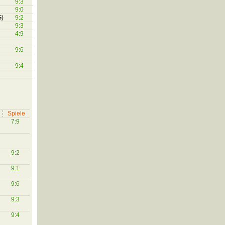
9:3
9:0
G)
9:2
9:3
4:9
9:6
9:4
Spiele
7:9
9:2
9:1
9:6
9:3
9:4