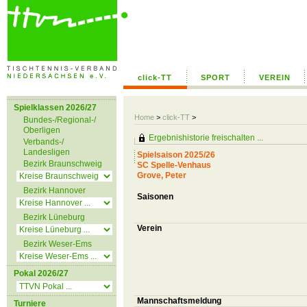
click-TT
SPORT
VEREIN
Spielklassen 2026/27
Home
>
click-TT
>
Bundes-/Regional-/
Oberligen
Ergebnishistorie freischalten ...
Verbands-/
Landesligen
Spielsaison 2025/26
Bezirk Braunschweig
SC Spelle-Venhaus
Grove, Peter
Bezirk Hannover
Saisonen
Bezirk Lüneburg
Verein
Bezirk Weser-Ems
Pokal 2026/27
Mannschaftsmeldung
Turniere