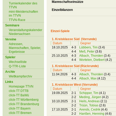
Mannschaftseinsätze
Turnierkalender des
TTVN
Einzelbilanzen
mini-Meisterschaften
im TTVN
TTVN-Race
Seminare
Veranstaltungskalender
Einzel-Spiele
Niedersachsen
1. Kreisklasse Süd (Vorrunde)
Vereine
Datum
Gegner
Adressen,
18.10.2025
4-3
Lübbers, Tim
(3.4)
Mannschaften, Spieler,
4-4
Meß, Peter
(3.6)
Ergebnisse
25.10.2025
4-3
Albach, Thorsten
(3.4)
Spieler
4-4
Wortelen, Dietbert
(4.2)
Wechselliste
1. Kreisklasse Süd (Rückrunde)
Q-TTR-Liste
Datum
Gegner
Archiv
11.04.2026
4-3
Albach, Thorsten
(3.4)
Wettkampfarchiv
4-4
Albach, Max
(4.12)
Links
1. Kreisklasse West (Vorrunde)
Homepage TTVN
Datum
Gegner
click-TT DTTB
19.09.2025
2-1
Schipper, Tim
(4.1)
click-TT BaWü
2-2
Meding, Jürgen
(4.2)
click-TT Württemberg
10.10.2025
2-1
Heils, Andreas
(2.1)
click-TT Brandenburg
2-2
Trüün, Tobias
(2.6)
click-TT Bayern
17.10.2025
2-1
Arends, Cedrik
(4.4)
click-TT Bremen
2-2
Hanßen, Henning
(4.6)