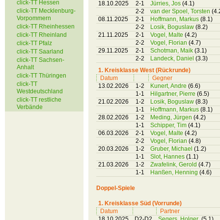
click-TT Hessen
18.10.2025
2-1
Jürries, Jos
(4.1)
click-TT Mecklenburg-
2-2
van der Spoel, Torsten
(4.
Vorpommern
08.11.2025
2-1
Hoffmann, Markus
(8.1)
click-TT Rheinhessen
2-2
Losik, Boguslaw
(8.2)
click-TT Rheinland
21.11.2025
2-1
Vogel, Malte
(4.2)
2-2
Vogel, Florian
(4.7)
click-TT Pfalz
29.11.2025
2-1
Schotman, Maik
(3.1)
click-TT Saarland
2-2
Landeck, Daniel
(3.3)
click-TT Sachsen-
Anhalt
1. Kreisklasse West (Rückrunde)
click-TT Thüringen
Datum
Gegner
click-TT
13.02.2026
1-2
Kunert, Andre
(6.6)
Westdeutschland
1-1
Hilgartner, Pierre
(6.5)
click-TT restliche
21.02.2026
1-2
Losik, Boguslaw
(8.3)
Verbände
1-1
Hoffmann, Markus
(8.1)
28.02.2026
1-2
Meding, Jürgen
(4.2)
1-1
Schipper, Tim
(4.1)
06.03.2026
2-1
Vogel, Malte
(4.2)
2-2
Vogel, Florian
(4.8)
20.03.2026
1-2
Gruber, Michael
(1.2)
1-1
Slot, Hannes
(1.1)
21.03.2026
1-2
Zwafelink, Gerold
(4.7)
1-1
Hanßen, Henning
(4.6)
Doppel-Spiele
1. Kreisklasse Süd (Vorrunde)
Datum
Partner
18.10.2025
D2-D2
Segers, Holger
(5.1)