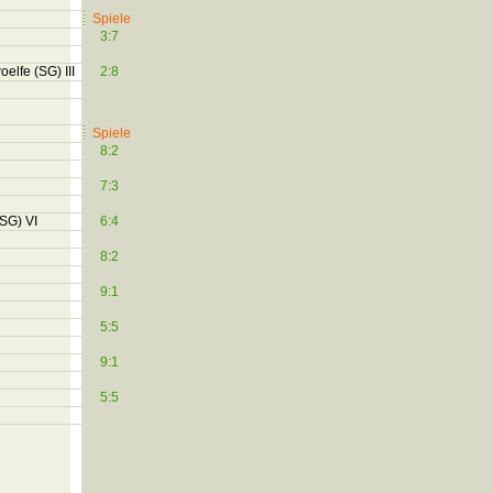
Spiele
3:7
elfe (SG) III
2:8
Spiele
8:2
7:3
SG) VI
6:4
8:2
9:1
5:5
9:1
5:5