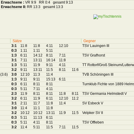
Erwachsene :
VR 9:9 RR 0:4 gesamt 9:13
Erwachsene II:
RR 13:3 gesamt 13:3
Sätze
Gegner
3:1
11:8
11:8
4:11
12:10
TSV Lauingen III
0:3
1:11
1:11
5:11
1:3
6:11
14:12
8:11
7:11
TSV Grafhorst
3:1
7:11
13:11
16:14
11:8
1:3
5:11
11:9
9:11
4:11
TT Rottorf/Groß Steinum/Lutterwo
3:2
9:11
13:11
11:5
8:11
11:6
r
(3.6)
3:0
12:10
11:3
11:4
TVB Schöningen III
1:3
9:11
9:11
15:13
6:11
0:3
6:11
8:11
8:11
Turnklub Fichte von 1889 Helmst
0:3
5:11
7:11
4:11
2:3
11:9
8:11
8:11
11:8
8:11
TSV Germania Helmstedt V
3:2
6:11
11:9
6:11
12:10
11:2
3:1
2:11
11:7
11:8
11:4
SV Esbeck V
3:0
11:4
11:1
11:8
3:2
10:12
10:12
13:11
11:9
11:5
Velpker SV II
0:3
5:11
11:13
6:11
0:3
5:11
4:11
8:11
TSV Offleben
3:2
11:4
5:11
11:5
7:11
11:5