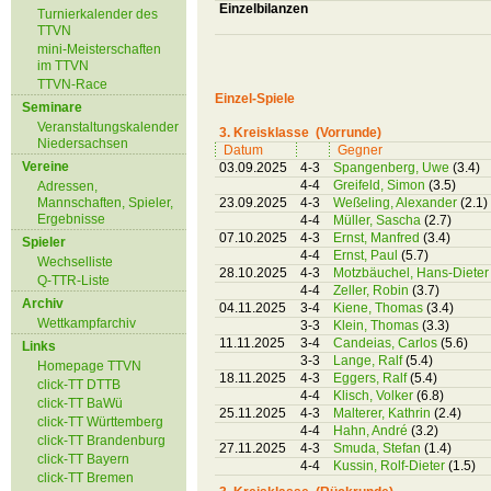
Einzelbilanzen
Turnierkalender des
TTVN
mini-Meisterschaften
im TTVN
TTVN-Race
Einzel-Spiele
Seminare
Veranstaltungskalender
3. Kreisklasse (Vorrunde)
Niedersachsen
Datum
Gegner
Vereine
03.09.2025
4-3
Spangenberg, Uwe
(3.4)
4-4
Greifeld, Simon
(3.5)
Adressen,
Mannschaften, Spieler,
23.09.2025
4-3
Weßeling, Alexander
(2.1)
Ergebnisse
4-4
Müller, Sascha
(2.7)
07.10.2025
4-3
Ernst, Manfred
(3.4)
Spieler
4-4
Ernst, Paul
(5.7)
Wechselliste
28.10.2025
4-3
Motzbäuchel, Hans-Diete
Q-TTR-Liste
4-4
Zeller, Robin
(3.7)
Archiv
04.11.2025
3-4
Kiene, Thomas
(3.4)
Wettkampfarchiv
3-3
Klein, Thomas
(3.3)
11.11.2025
3-4
Candeias, Carlos
(5.6)
Links
3-3
Lange, Ralf
(5.4)
Homepage TTVN
18.11.2025
4-3
Eggers, Ralf
(5.4)
click-TT DTTB
4-4
Klisch, Volker
(6.8)
click-TT BaWü
25.11.2025
4-3
Malterer, Kathrin
(2.4)
click-TT Württemberg
4-4
Hahn, André
(3.2)
click-TT Brandenburg
27.11.2025
4-3
Smuda, Stefan
(1.4)
click-TT Bayern
4-4
Kussin, Rolf-Dieter
(1.5)
click-TT Bremen