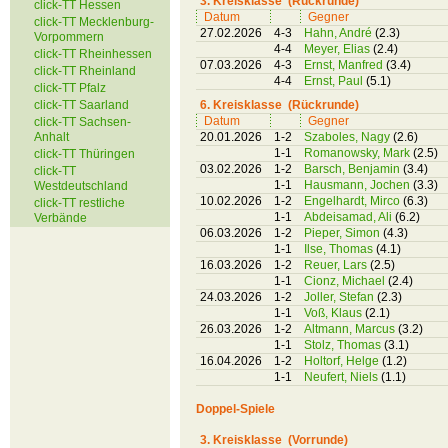
3. Kreisklasse (Rückrunde)
click-TT Hessen
Datum
Gegner
click-TT Mecklenburg-
27.02.2026
4-3
Hahn, André
(2.3)
Vorpommern
4-4
Meyer, Elias
(2.4)
click-TT Rheinhessen
07.03.2026
4-3
Ernst, Manfred
(3.4)
click-TT Rheinland
4-4
Ernst, Paul
(5.1)
click-TT Pfalz
click-TT Saarland
6. Kreisklasse (Rückrunde)
Datum
Gegner
click-TT Sachsen-
Anhalt
20.01.2026
1-2
Szaboles, Nagy
(2.6)
1-1
Romanowsky, Mark
(2.5)
click-TT Thüringen
03.02.2026
1-2
Barsch, Benjamin
(3.4)
click-TT
1-1
Hausmann, Jochen
(3.3)
Westdeutschland
10.02.2026
1-2
Engelhardt, Mirco
(6.3)
click-TT restliche
1-1
Abdeisamad, Ali
(6.2)
Verbände
06.03.2026
1-2
Pieper, Simon
(4.3)
1-1
Ilse, Thomas
(4.1)
16.03.2026
1-2
Reuer, Lars
(2.5)
1-1
Cionz, Michael
(2.4)
24.03.2026
1-2
Joller, Stefan
(2.3)
1-1
Voß, Klaus
(2.1)
26.03.2026
1-2
Altmann, Marcus
(3.2)
1-1
Stolz, Thomas
(3.1)
16.04.2026
1-2
Holtorf, Helge
(1.2)
1-1
Neufert, Niels
(1.1)
Doppel-Spiele
3. Kreisklasse (Vorrunde)