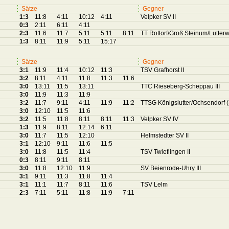
Sätze
Gegner
1:3
11:8
4:11
10:12
4:11
Velpker SV II
0:3
2:11
6:11
4:11
2:3
11:6
11:7
5:11
5:11
8:11
TT Rottorf/Groß Steinum/Lutterwo
1:3
8:11
11:9
5:11
15:17
Sätze
Gegner
3:1
11:9
11:4
10:12
11:3
TSV Grafhorst II
3:2
8:11
4:11
11:8
11:3
11:6
3:0
13:11
11:5
13:11
TTC Rieseberg-Scheppau III
3:0
11:9
11:3
11:9
3:2
11:7
9:11
4:11
11:9
11:2
TTSG Königslutter/Ochsendorf (
3:0
12:10
11:5
11:6
3:2
11:5
11:8
8:11
8:11
11:3
Velpker SV IV
1:3
11:9
8:11
12:14
6:11
3:0
11:7
11:5
12:10
Helmstedter SV II
3:1
12:10
9:11
11:6
11:5
3:0
11:8
11:5
11:4
TSV Twieflingen II
0:3
8:11
9:11
8:11
3:0
11:8
12:10
11:9
SV Beienrode-Uhry III
3:1
9:11
11:3
11:8
11:4
3:1
11:1
11:7
8:11
11:6
TSV Lelm
2:3
7:11
5:11
11:8
11:9
7:11