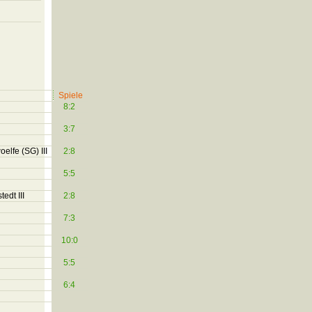
Spiele
8:2
3:7
elfe (SG) III
2:8
5:5
edt III
2:8
7:3
10:0
5:5
6:4