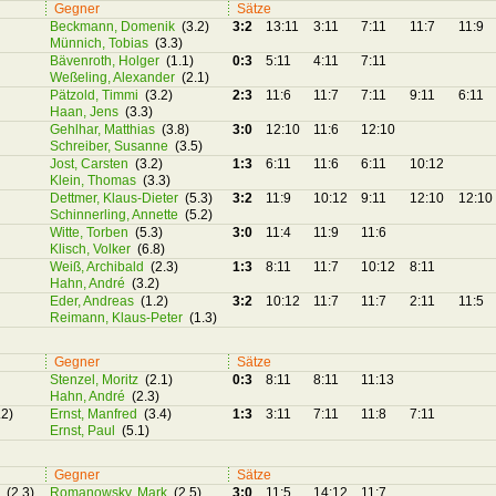
Gegner
Sätze
Beckmann, Domenik
(3.2)
3:2
13:11
3:11
7:11
11:7
11:9
Münnich, Tobias
(3.3)
Bävenroth, Holger
(1.1)
0:3
5:11
4:11
7:11
Weßeling, Alexander
(2.1)
Pätzold, Timmi
(3.2)
2:3
11:6
11:7
7:11
9:11
6:11
Haan, Jens
(3.3)
Gehlhar, Matthias
(3.8)
3:0
12:10
11:6
12:10
Schreiber, Susanne
(3.5)
Jost, Carsten
(3.2)
1:3
6:11
11:6
6:11
10:12
Klein, Thomas
(3.3)
Dettmer, Klaus-Dieter
(5.3)
3:2
11:9
10:12
9:11
12:10
12:10
Schinnerling, Annette
(5.2)
Witte, Torben
(5.3)
3:0
11:4
11:9
11:6
Klisch, Volker
(6.8)
Weiß, Archibald
(2.3)
1:3
8:11
11:7
10:12
8:11
Hahn, André
(3.2)
Eder, Andreas
(1.2)
3:2
10:12
11:7
11:7
2:11
11:5
Reimann, Klaus-Peter
(1.3)
Gegner
Sätze
Stenzel, Moritz
(2.1)
0:3
8:11
8:11
11:13
Hahn, André
(2.3)
.2)
Ernst, Manfred
(3.4)
1:3
3:11
7:11
11:8
7:11
Ernst, Paul
(5.1)
Gegner
Sätze
l
(2.3)
Romanowsky, Mark
(2.5)
3:0
11:5
14:12
11:7