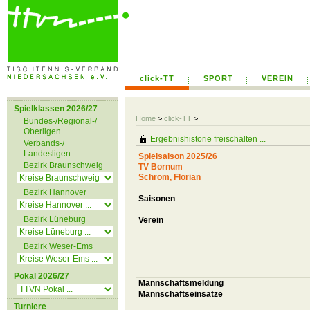
click-TT
SPORT
VEREIN
Spielklassen 2026/27
Home
>
click-TT
>
Bundes-/Regional-/
Oberligen
Ergebnishistorie freischalten ...
Verbands-/
Landesligen
Spielsaison 2025/26
Bezirk Braunschweig
TV Bornum
Schrom, Florian
Bezirk Hannover
Saisonen
Bezirk Lüneburg
Verein
Bezirk Weser-Ems
Pokal 2026/27
Mannschaftsmeldung
Mannschaftseinsätze
Turniere