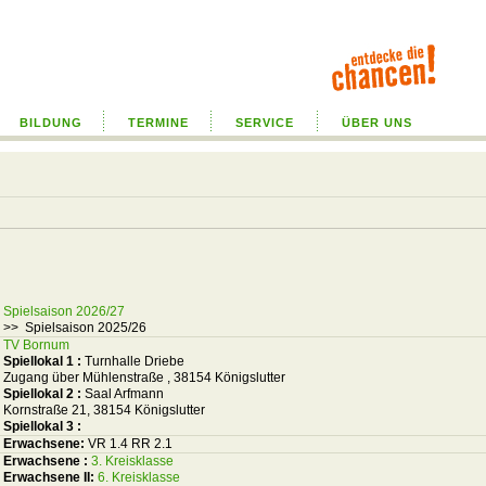
BILDUNG
TERMINE
SERVICE
ÜBER UNS
Spielsaison 2026/27
>> Spielsaison 2025/26
TV Bornum
Spiellokal 1
:
Turnhalle Driebe
Zugang über Mühlenstraße , 38154 Königslutter
Spiellokal 2
:
Saal Arfmann
Kornstraße 21, 38154 Königslutter
Spiellokal 3
:
Erwachsene:
VR 1.4 RR 2.1
Erwachsene :
3. Kreisklasse
Erwachsene II:
6. Kreisklasse