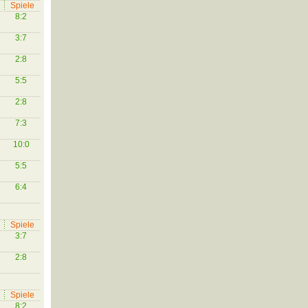
Spiele
8:2
3:7
2:8
5:5
2:8
7:3
10:0
5:5
6:4
Spiele
3:7
2:8
Spiele
8:2