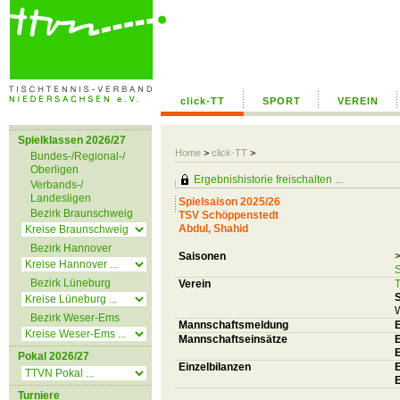
click-TT
SPORT
VEREIN
Spielklassen 2026/27
Home
>
click-TT
>
Bundes-/Regional-/
Oberligen
Ergebnishistorie freischalten ...
Verbands-/
Landesligen
Spielsaison 2025/26
Bezirk Braunschweig
TSV Schöppenstedt
Abdul, Shahid
Bezirk Hannover
Saisonen
>
S
Bezirk Lüneburg
Verein
S
W
Bezirk Weser-Ems
Mannschaftsmeldung
Mannschaftseinsätze
E
Pokal 2026/27
Einzelbilanzen
E
Turniere