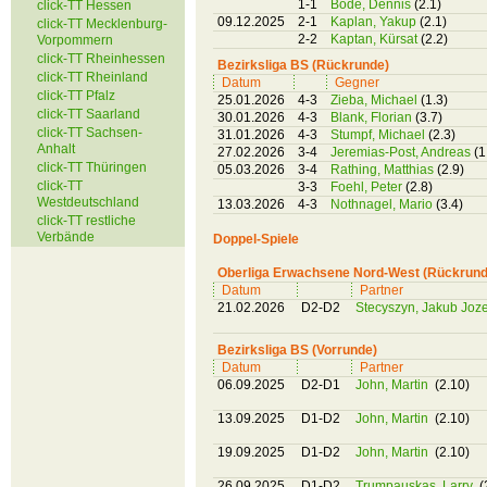
1-1
Bode, Dennis
(2.1)
click-TT Hessen
09.12.2025
2-1
Kaplan, Yakup
(2.1)
click-TT Mecklenburg-
2-2
Kaptan, Kürsat
(2.2)
Vorpommern
click-TT Rheinhessen
Bezirksliga BS (Rückrunde)
click-TT Rheinland
Datum
Gegner
click-TT Pfalz
25.01.2026
4-3
Zieba, Michael
(1.3)
click-TT Saarland
30.01.2026
4-3
Blank, Florian
(3.7)
click-TT Sachsen-
31.01.2026
4-3
Stumpf, Michael
(2.3)
Anhalt
27.02.2026
3-4
Jeremias-Post, Andreas
(1
click-TT Thüringen
05.03.2026
3-4
Rathing, Matthias
(2.9)
click-TT
3-3
Foehl, Peter
(2.8)
Westdeutschland
13.03.2026
4-3
Nothnagel, Mario
(3.4)
click-TT restliche
Verbände
Doppel-Spiele
Oberliga Erwachsene Nord-West (Rückrund
Datum
Partner
21.02.2026
D2-D2
Stecyszyn, Jakub Joz
Bezirksliga BS (Vorrunde)
Datum
Partner
06.09.2025
D2-D1
John, Martin
(2.10)
13.09.2025
D1-D2
John, Martin
(2.10)
19.09.2025
D1-D2
John, Martin
(2.10)
26.09.2025
D1-D2
Trumpauskas, Larry
(