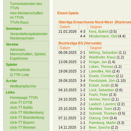
Turnierkalender des
TTVN
mini-Meisterschaften
Einzel-Spiele
im TTVN
Oberliga Erwachsene Nord-West (Rückrun
TTVN-Race
Datum
Gegner
Seminare
21.02.2026
4-3
Kera, Butrint
(3.5)
Veranstaltungskalender
4-4
Mindermann, Olaf
(4.4)
Niedersachsen
Bezirksliga BS (Vorrunde)
Vereine
Datum
Gegner
Adressen,
06.09.2025
2-1
Möhrig, Sebastian
(1.1)
Mannschaften, Spieler,
2-2
Waldhofer, Klaus
(1.2)
Ergebnisse
13.09.2025
1-2
Krüger, Jan
(1.4)
Spieler
1-1
Lüken, Thomas
(1.2)
Wechselliste
19.09.2025
1-2
Lamottke, Nils
(2.4)
Q-TTR-Liste
1-1
Eisele, Christian
(2.1)
26.09.2025
3-4
Pendzialek, Jörn
(1.10)
Archiv
3-3
Eckart, Justin
(1.9)
Wettkampfarchiv
04.10.2025
1-2
Lück, Sebastian
(2.6)
Links
1-1
Foehl, Peter
(2.3)
Homepage TTVN
24.10.2025
2-1
Vernier, Henri
(2.1)
click-TT DTTB
2-2
Laatsch, Laurenz
(2.2)
click-TT BaWü
25.10.2025
2-1
Martikke, Sven
(3.2)
click-TT Württemberg
2-2
Schmidt, Thorben
(3.5)
click-TT Brandenburg
07.11.2025
1-2
Osburg, Dirk
(3.4)
click-TT Bayern
1-1
Palmberg, Martin
(3.3)
click-TT Bremen
14.11.2025
1-2
Beer, Sascha
(2.2)