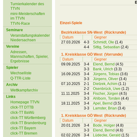
E
Turnierkalender des
TTVN
mini-Meisterschaften
im TTVN
Einzel-Spiele
TTVN-Race
Seminare
Bezirksklasse SN-West (Rückrunde)
Veranstaltungskalender
Datum
Gegner
Niedersachsen
27.03.2026
4-3
Schmidt, Ole
(1.4)
Vereine
4-4
Sittig, Sebastian
(2.4)
Adressen,
1. Kreisklasse GÖ West (Vorrunde)
Mannschaften, Spieler,
Datum
Gegner
Ergebnisse
09.09.2025
3-4
Elend, Bernd
(4.5)
Spieler
3-3
Bank, Ulrich
(3.3)
Wechselliste
16.09.2025
3-4
Jürgens, Tobias
(3.6)
Q-TTR-Liste
3-3
Jürgens, Oliver
(3.4)
07.10.2025
2-1
Dietzek, Achim
(1.1)
Archiv
2-2
Osenbrück, Uwe
(1.2)
Wettkampfarchiv
11.11.2025
3-4
Fischer, Jürgen
(4.5)
Links
3-3
Ahlborn, Torsten
(4.4)
Homepage TTVN
18.11.2025
3-4
Apel, Bernd
(3.5)
click-TT DTTB
3-3
Lamster, Brian
(3.4)
click-TT BaWü
1. Kreisklasse GÖ West (Rückrunde)
click-TT Württemberg
Datum
Gegner
click-TT Brandenburg
20.01.2026
3-4
Bode, Holger
(4.8)
click-TT Bayern
3-3
Elend, Bernd
(4.6)
click-TT Bremen
02.02.2026
3-4
Lüdecke, Gerald
(1.5)