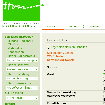
click-TT
SPORT
VEREIN
Spielklassen 2026/27
Home
>
click-TT
>
Bundes-/Regional-/
Oberligen
Ergebnishistorie freischalten ...
Verbands-/
Landesligen
Spielsaison 2025/26
Bezirk Braunschweig
TSV Jühnde
Gerstenberg, Dennis
Bezirk Hannover
Saisonen
S
>
Bezirk Lüneburg
Verein
T
S
G
Bezirk Weser-Ems
S
S
Mannschaftsmeldung
E
Pokal 2026/27
Mannschaftseinsätze
E
E
Einzelbilanzen
E
Turniere