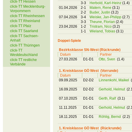
click-TT Hessen
3-3
Herbold, Karl-Heinz
(1.4)
click-TT Mecklenburg-
01.04.2026
2-1
Matern, Rene
(3.1)
Vorpommern
2-2
Buder, Justin
(3.2)
click-TT Rheinhessen
07.04.2026
3-4
Weiske, Jan-Philipp
(2.7)
click-TT Rheinland
3-3
Theune, Florian
(2.4)
click-TT Pfalz
23.04.2026
1-2
Tristram, Nico
(3.2)
click-TT Saarland
1-1
Wieland, Tobias
(3.1)
click-TT Sachsen-
Anhalt
Doppel-Spiele
click-TT Thüringen
Bezirksklasse SN-West (Rückrunde)
click-TT
Datum
Partner
Westdeutschland
27.03.2026
D1-D1
Otto, Sven
(1.4)
click-TT restliche
Verbände
1. Kreisklasse GÖ West (Vorrunde)
Datum
Partner
09.09.2025
D2-D2
Linnenkohl, Maikel
(
16.09.2025
D2-D2
Gerhold, Helmut
(2.
07.10.2025
D1-D1
Gerth, Ralf
(3.1)
11.11.2025
D1-D1
Gerhold, Helmut
(2.
18.11.2025
D1-D1
Röhlig, Bernd
(2.2)
1. Kreisklasse GÖ West (Rückrunde)