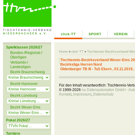
click-TT
SPORT
VEREIN
Spielklassen 2026/27
Home
>
click-TT
>
Tischtennis-Bezirksverband We
Bundes-/Regional-/
Oberligen
Tischtennis-Bezirksverband Weser-Ems 20
Verbands-/
Bezirksliga Herren Nord
Landesligen
Oldenburger TB III - TuS Ekern , 03.11.2019,
Bezirk Braunschweig
Bezirk Hannover
Für den Inhalt verantwortlich: Tischtennis-Ve
© 1999-2026
nu Datenautomaten GmbH - Autom
Kontakt
,
Impressum
,
Datenschutz
Bezirk Lüneburg
Bezirk Weser-Ems
Pokal 2026/27
Turniere