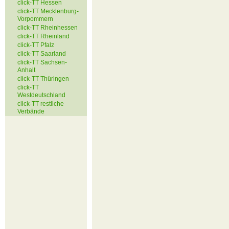
click-TT Hessen
click-TT Mecklenburg-
Vorpommern
click-TT Rheinhessen
click-TT Rheinland
click-TT Pfalz
click-TT Saarland
click-TT Sachsen-
Anhalt
click-TT Thüringen
click-TT
Westdeutschland
click-TT restliche
Verbände