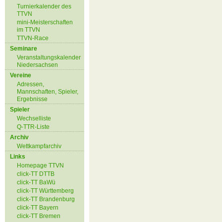
Turnierkalender des
TTVN
mini-Meisterschaften
im TTVN
TTVN-Race
Seminare
Veranstaltungskalender
Niedersachsen
Vereine
Adressen,
Mannschaften, Spieler,
Ergebnisse
Spieler
Wechselliste
Q-TTR-Liste
Archiv
Wettkampfarchiv
Links
Homepage TTVN
click-TT DTTB
click-TT BaWü
click-TT Württemberg
click-TT Brandenburg
click-TT Bayern
click-TT Bremen