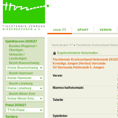
click-TT
SPORT
VEREIN
Spielklassen 2026/27
Home
>
click-TT
>
Tischtennis-Kreisverband Helms
Bundes-/Regional-/
Oberligen
Ergebnishistorie freischalten ...
Verbands-/
Landesligen
Tischtennis-Kreisverband Helmstedt 2010/
Bezirk Braunschweig
Kreisliga Jungen (Herbst) Vorrunde
SV Germania Helmstedt 4. Jungen
Bezirk Hannover
Verein
Bezirk Lüneburg
Mannschaftskontakt
Bezirk Weser-Ems
Tabelle
Pokal 2026/27
Spielleiter
Turniere