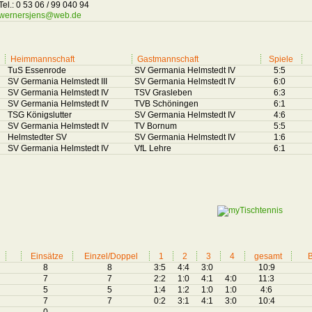
Tel.: 0 53 06 / 99 040 94
wernersjens@web.de
Heimmannschaft
Gastmannschaft
Spiele
TuS Essenrode
SV Germania Helmstedt IV
5:5
SV Germania Helmstedt III
SV Germania Helmstedt IV
6:0
SV Germania Helmstedt IV
TSV Grasleben
6:3
SV Germania Helmstedt IV
TVB Schöningen
6:1
TSG Königslutter
SV Germania Helmstedt IV
4:6
SV Germania Helmstedt IV
TV Bornum
5:5
Helmstedter SV
SV Germania Helmstedt IV
1:6
SV Germania Helmstedt IV
VfL Lehre
6:1
Einsätze
Einzel/Doppel
1
2
3
4
gesamt
B
8
8
3:5
4:4
3:0
10:9
7
7
2:2
1:0
4:1
4:0
11:3
5
5
1:4
1:2
1:0
1:0
4:6
7
7
0:2
3:1
4:1
3:0
10:4