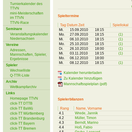
Turnierkalender des
TTVN
mini-Meisterschaften
Spieltermine
im TTVN
TTVN-Race
Tag Datum Zeit
Spiellokal
Seminare
Mi.
15.09.2010
18:15
Veranstaltungskalender
Mo.
27.09.2010
18:15
(1)
Niedersachsen
Mi.
06.10.2010
18:15
(1)
Mo.
25.10.2010
18:15
(1)
Vereine
Di.
26.10.2010
18:00
(1)
Adressen,
Mi.
03.11.2010
18:15
(1)
Mannschaften, Spieler,
Mo.
06.12.2010
18:00
Ergebnisse
Mi.
08.12.2010
18:15
(1)
Spieler
Wechselliste
Kalender herunterladen
Q-TTR-Liste
Zu Kalender hinzufügen
Archiv
Mannschaftsspielplan (pdf)
Wettkampfarchiv
Links
Homepage TTVN
Spielerbilanzen
click-TT DTTB
click-TT BaWü
Rang
Name, Vorname
4.1
Wrede, Jannik
click-TT Württemberg
4.2
Müller, Timon
click-TT Brandenburg
4.3
Berndt, Marino
click-TT Bayern
4.4
Hoß, Fabio
click-TT Bremen