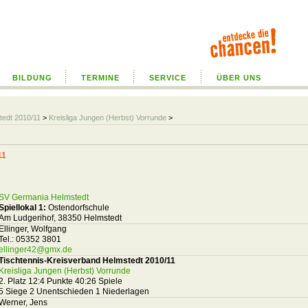
BILDUNG
TERMINE
SERVICE
ÜBER UNS
tedt 2010/11
>
Kreisliga Jungen (Herbst) Vorrunde
>
11
SV Germania Helmstedt
Spiellokal 1:
Ostendorfschule
Am Ludgerihof, 38350 Helmstedt
Ellinger, Wolfgang
Tel.: 05352 3801
ellinger42@gmx.de
Tischtennis-Kreisverband Helmstedt 2010/11
Kreisliga Jungen (Herbst) Vorrunde
2. Platz 12:4 Punkte 40:26 Spiele
5 Siege 2 Unentschieden 1 Niederlagen
Werner, Jens