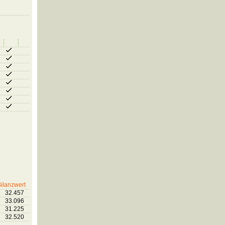
ilanzwert
32.457
33.096
31.225
32.520