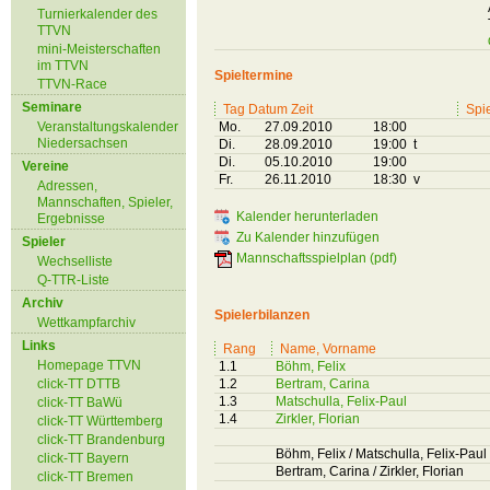
Turnierkalender des
TTVN
mini-Meisterschaften
im TTVN
Spieltermine
TTVN-Race
Seminare
Tag Datum Zeit
Spie
Veranstaltungskalender
Mo.
27.09.2010
18:00
Niedersachsen
Di.
28.09.2010
19:00 t
Di.
05.10.2010
19:00
Vereine
Fr.
26.11.2010
18:30 v
Adressen,
Mannschaften, Spieler,
Kalender herunterladen
Ergebnisse
Zu Kalender hinzufügen
Spieler
Mannschaftsspielplan (pdf)
Wechselliste
Q-TTR-Liste
Archiv
Spielerbilanzen
Wettkampfarchiv
Links
Rang
Name, Vorname
Homepage TTVN
1.1
Böhm, Felix
click-TT DTTB
1.2
Bertram, Carina
1.3
Matschulla, Felix-Paul
click-TT BaWü
1.4
Zirkler, Florian
click-TT Württemberg
click-TT Brandenburg
Böhm, Felix / Matschulla, Felix-Paul
click-TT Bayern
Bertram, Carina / Zirkler, Florian
click-TT Bremen