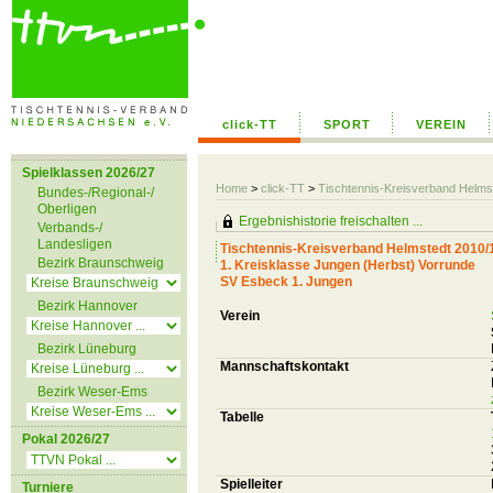
click-TT
SPORT
VEREIN
Spielklassen 2026/27
Home
>
click-TT
>
Tischtennis-Kreisverband Helms
Bundes-/Regional-/
Oberligen
Ergebnishistorie freischalten ...
Verbands-/
Landesligen
Tischtennis-Kreisverband Helmstedt 2010/
Bezirk Braunschweig
1. Kreisklasse Jungen (Herbst) Vorrunde
SV Esbeck 1. Jungen
Bezirk Hannover
Verein
Bezirk Lüneburg
Mannschaftskontakt
Bezirk Weser-Ems
Tabelle
Pokal 2026/27
Spielleiter
Turniere