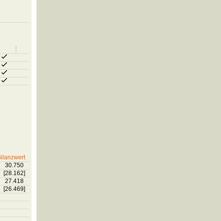
ilanzwert
30.750
[28.162]
27.418
[26.469]