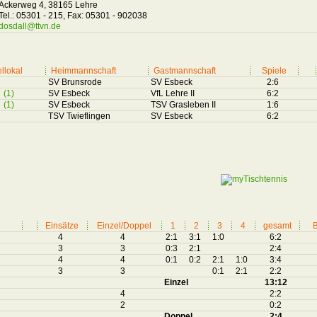
Ackerweg 4, 38165 Lehre
Tel.: 05301 - 215, Fax: 05301 - 902038
dosdall@ttvn.de
llokal
Heimmannschaft
Gastmannschaft
Spiele
SV Brunsrode
SV Esbeck
2:6
(1)
SV Esbeck
VfL Lehre II
6:2
(1)
SV Esbeck
TSV Grasleben II
1:6
TSV Twieflingen
SV Esbeck
6:2
Einsätze
Einzel/Doppel
1
2
3
4
gesamt
B
4
4
2:1
3:1
1:0
6:2
3
3
0:3
2:1
2:4
4
4
0:1
0:2
2:1
1:0
3:4
3
3
0:1
2:1
2:2
Einzel
13:12
4
2:2
2
0:2
Doppel
2:4