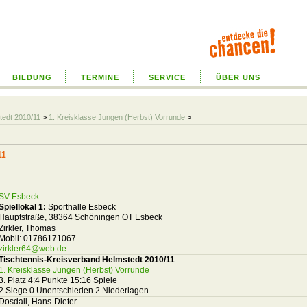
BILDUNG
TERMINE
SERVICE
ÜBER UNS
tedt 2010/11
>
1. Kreisklasse Jungen (Herbst) Vorrunde
>
11
SV Esbeck
Spiellokal 1:
Sporthalle Esbeck
Hauptstraße, 38364 Schöningen OT Esbeck
Zirkler, Thomas
Mobil: 01786171067
zirkler64@web.de
Tischtennis-Kreisverband Helmstedt 2010/11
1. Kreisklasse Jungen (Herbst) Vorrunde
3. Platz 4:4 Punkte 15:16 Spiele
2 Siege 0 Unentschieden 2 Niederlagen
Dosdall, Hans-Dieter