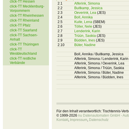
click-TT Hessen
2.1
Alferink, Simona
click-TT Mecklenburg-
2.2
Buitkamp, Jessica
Vorpommern
2.3
Oeverink, Lea
(JES)
click-TT Rheinhessen
2.4
Boll, Annika
click-TT Rheinland
2.5
Kuite, Lena
(SBEM)
click-TT Pfalz
2.6
Töller, Nele
(JES)
click-TT Saarland
2.7
Lenderink, Karin
click-TT Sachsen-
2.8
Trüün, Saskia
(JES)
Anhalt
2.9
Büdden, Ines
(JES)
click-TT Thüringen
2.10
Büter, Nadine
click-TT
Westdeutschland
Boll, Annika / Buitkamp, Jessica
click-TT restliche
Alferink, Simona / Lenderink, Karin
Verbände
Alferink, Simona / Oeverink, Lea
Alferink, Simona / Trüün, Saskia
Alferink, Simona / Büter, Nadine
Alferink, Simona / Büdden, Ines
Für den Inhalt verantwortlich: Tischtennis-Ve
© 1999-2026
nu Datenautomaten GmbH - Autom
Kontakt
,
Impressum
,
Datenschutz