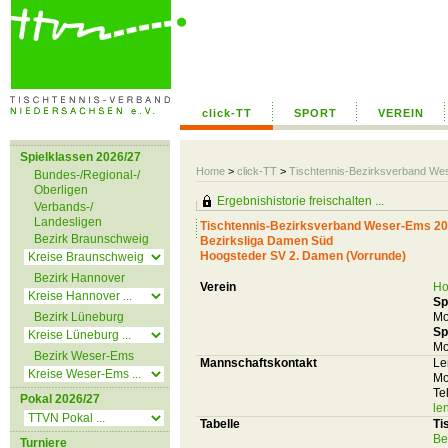
click-TT
SPORT
VEREIN
Spielklassen 2026/27
Home
>
click-TT
>
Tischtennis-Bezirksverband We
Bundes-/Regional-/
Oberligen
Ergebnishistorie freischalten ...
Verbands-/
Landesligen
Tischtennis-Bezirksverband Weser-Ems 20
Bezirk Braunschweig
Bezirksliga Damen Süd
Hoogsteder SV 2. Damen (Vorrunde)
Bezirk Hannover
Verein
Ho
Sp
Bezirk Lüneburg
Mo
Sp
Mo
Bezirk Weser-Ems
Mannschaftskontakt
Le
Mo
Te
Pokal 2026/27
le
Tabelle
Ti
Be
Turniere