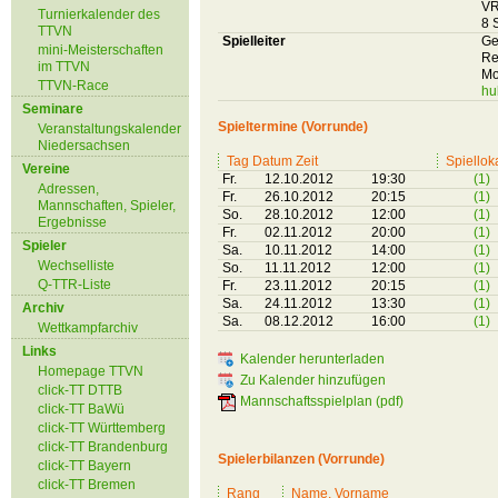
VR
Turnierkalender des
8 
TTVN
Spielleiter
Ge
mini-Meisterschaften
Re
im TTVN
Mo
TTVN-Race
hu
Seminare
Spieltermine (Vorrunde)
Veranstaltungskalender
Niedersachsen
Tag Datum Zeit
Spiellok
Vereine
Fr.
12.10.2012
19:30
(1)
Adressen,
Fr.
26.10.2012
20:15
(1)
Mannschaften, Spieler,
So.
28.10.2012
12:00
(1)
Ergebnisse
Fr.
02.11.2012
20:00
(1)
Spieler
Sa.
10.11.2012
14:00
(1)
Wechselliste
So.
11.11.2012
12:00
(1)
Q-TTR-Liste
Fr.
23.11.2012
20:15
(1)
Sa.
24.11.2012
13:30
(1)
Archiv
Sa.
08.12.2012
16:00
(1)
Wettkampfarchiv
Links
Kalender herunterladen
Homepage TTVN
Zu Kalender hinzufügen
click-TT DTTB
Mannschaftsspielplan (pdf)
click-TT BaWü
click-TT Württemberg
click-TT Brandenburg
Spielerbilanzen (Vorrunde)
click-TT Bayern
click-TT Bremen
Rang
Name, Vorname