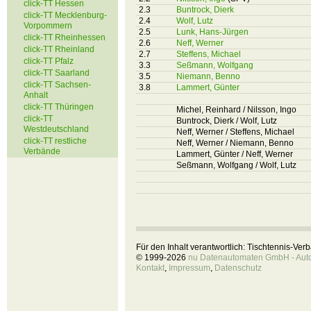
click-TT Hessen
2.3
Buntrock, Dierk
click-TT Mecklenburg-
2.4
Wolf, Lutz
Vorpommern
2.5
Lunk, Hans-Jürgen
click-TT Rheinhessen
2.6
Neff, Werner
click-TT Rheinland
2.7
Steffens, Michael
click-TT Pfalz
3.3
Seßmann, Wolfgang
click-TT Saarland
3.5
Niemann, Benno
click-TT Sachsen-
3.8
Lammert, Günter
Anhalt
click-TT Thüringen
Michel, Reinhard / Nilsson, Ingo
click-TT
Buntrock, Dierk / Wolf, Lutz
Westdeutschland
Neff, Werner / Steffens, Michael
click-TT restliche
Neff, Werner / Niemann, Benno
Verbände
Lammert, Günter / Neff, Werner
Seßmann, Wolfgang / Wolf, Lutz
Für den Inhalt verantwortlich: Tischtennis-Ve
© 1999-2026
nu Datenautomaten GmbH - Autom
Kontakt
,
Impressum
,
Datenschutz