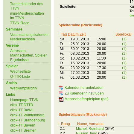
12
Turnierkalender des
Spielleiter
Kü
TTVN
Te
mini-Meisterschaften
tt
im TTVN
TTVN-Race
Spieltermine (Rückrunde)
Seminare
Tag Datum Zeit
Spiellokal
Veranstaltungskalender
Niedersachsen
Sa.
19.01.2013
15:00
(1)
Fr.
25.01.2013
20:00
(1)
Vereine
Mi.
30.01.2013
20:00
(1)
Adressen,
Fr.
08.02.2013
20:00
(1)
Mannschaften, Spieler,
So.
10.02.2013
11:00
(1)
Ergebnisse
Fr.
15.02.2013
20:00
(1)
Spieler
Sa.
23.02.2013
17:30
(1)
Wechselliste
Mi.
27.02.2013
20:00
(1)
Q-TTR-Liste
Fr.
01.03.2013
20:00
(1)
Archiv
Kalender herunterladen
Wettkampfarchiv
Zu Kalender hinzufügen
Links
Mannschaftsspielplan (pdf)
Homepage TTVN
click-TT DTTB
click-TT BaWü
Spielerbilanzen (Rückrunde)
click-TT Württemberg
click-TT Brandenburg
Rang
Name, Vorname
click-TT Bayern
2.1
Michel, Reinhard
(SPV)
click-TT Bremen
2.2
Nilsson, Ingo
(SPV)