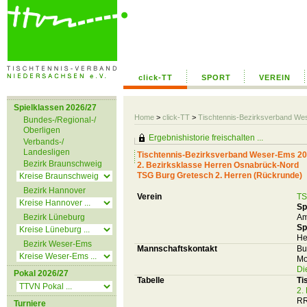
click-TT
SPORT
VEREIN
Spielklassen 2026/27
Home
>
click-TT
>
Tischtennis-Bezirksverband We
Bundes-/Regional-/
Oberligen
Ergebnishistorie freischalten ...
Verbands-/
Landesligen
Tischtennis-Bezirksverband Weser-Ems 20
Bezirk Braunschweig
2. Bezirksklasse Herren Osnabrück-Nord
TSG Burg Gretesch 2. Herren (Rückrunde)
Bezirk Hannover
Verein
TS
Sp
Bezirk Lüneburg
Am
Sp
He
Bezirk Weser-Ems
Mannschaftskontakt
Bu
Mo
Di
Pokal 2026/27
Tabelle
Ti
2.
RR
Turniere