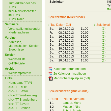
Spielleiter
Kü
Turnierkalender des
Te
TTVN
tt
mini-Meisterschaften
im TTVN
Spieltermine (Rückrunde)
TTVN-Race
Seminare
Tag Datum Zeit
Spiellokal
Veranstaltungskalender
So.
10.02.2013
11:00
(1)
Niedersachsen
Fr.
08.03.2013
20:00
(1)
Sa.
16.03.2013
15:00
(1)
Vereine
So.
17.03.2013
11:00
(1)
Adressen,
So.
24.03.2013
11:00
(1)
Mannschaften, Spieler,
Sa.
30.03.2013
15:00
(1)
Ergebnisse
So.
07.04.2013
11:00
(1)
Spieler
Sa.
13.04.2013
15:00
(1)
Wechselliste
Sa.
20.04.2013
15:00
(1)
Q-TTR-Liste
Archiv
Kalender herunterladen
Wettkampfarchiv
Zu Kalender hinzufügen
Links
Mannschaftsspielplan (pdf)
Homepage TTVN
click-TT DTTB
click-TT BaWü
Spielerbilanzen (Rückrunde)
click-TT Württemberg
Rang
Name, Vorname
click-TT Brandenburg
1.1
Langer, Mario
click-TT Bayern
1.2
Mausolf, Nils
click-TT Bremen
1.3
Schiel, Ralph