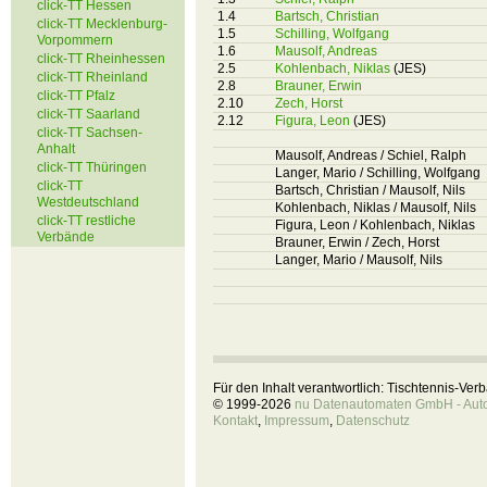
click-TT Hessen
1.4
Bartsch, Christian
click-TT Mecklenburg-
1.5
Schilling, Wolfgang
Vorpommern
1.6
Mausolf, Andreas
click-TT Rheinhessen
2.5
Kohlenbach, Niklas
(JES)
click-TT Rheinland
2.8
Brauner, Erwin
click-TT Pfalz
2.10
Zech, Horst
click-TT Saarland
2.12
Figura, Leon
(JES)
click-TT Sachsen-
Anhalt
Mausolf, Andreas / Schiel, Ralph
click-TT Thüringen
Langer, Mario / Schilling, Wolfgang
click-TT
Bartsch, Christian / Mausolf, Nils
Westdeutschland
Kohlenbach, Niklas / Mausolf, Nils
click-TT restliche
Figura, Leon / Kohlenbach, Niklas
Verbände
Brauner, Erwin / Zech, Horst
Langer, Mario / Mausolf, Nils
Für den Inhalt verantwortlich: Tischtennis-Ve
© 1999-2026
nu Datenautomaten GmbH - Autom
Kontakt
,
Impressum
,
Datenschutz