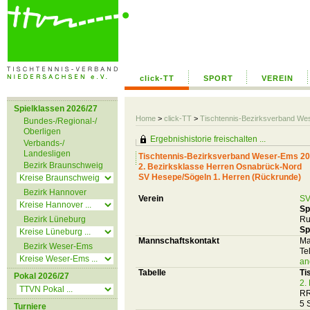
click-TT
SPORT
VEREIN
Spielklassen 2026/27
Home
>
click-TT
>
Tischtennis-Bezirksverband We
Bundes-/Regional-/
Oberligen
Ergebnishistorie freischalten ...
Verbands-/
Landesligen
Tischtennis-Bezirksverband Weser-Ems 20
Bezirk Braunschweig
2. Bezirksklasse Herren Osnabrück-Nord
SV Hesepe/Sögeln 1. Herren (Rückrunde)
Bezirk Hannover
Verein
SV
Sp
Bezirk Lüneburg
Ru
Sp
Mannschaftskontakt
Ma
Bezirk Weser-Ems
Te
an
Tabelle
Ti
Pokal 2026/27
2.
RR
5 
Turniere