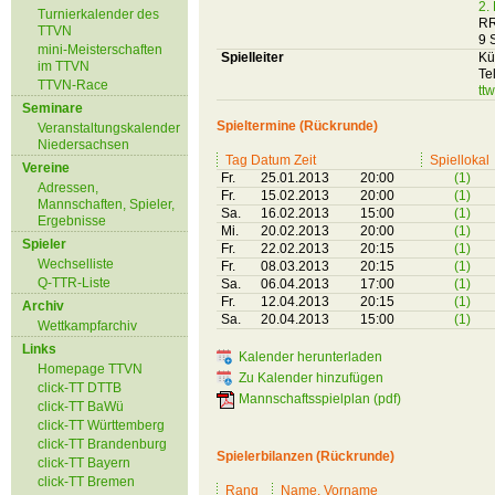
2.
Turnierkalender des
RR
TTVN
9 
mini-Meisterschaften
Spielleiter
Kü
im TTVN
Te
TTVN-Race
tt
Seminare
Spieltermine (Rückrunde)
Veranstaltungskalender
Niedersachsen
Tag Datum Zeit
Spiellokal
Vereine
Fr.
25.01.2013
20:00
(1)
Adressen,
Fr.
15.02.2013
20:00
(1)
Mannschaften, Spieler,
Sa.
16.02.2013
15:00
(1)
Ergebnisse
Mi.
20.02.2013
20:00
(1)
Spieler
Fr.
22.02.2013
20:15
(1)
Wechselliste
Fr.
08.03.2013
20:15
(1)
Q-TTR-Liste
Sa.
06.04.2013
17:00
(1)
Fr.
12.04.2013
20:15
(1)
Archiv
Sa.
20.04.2013
15:00
(1)
Wettkampfarchiv
Links
Kalender herunterladen
Homepage TTVN
Zu Kalender hinzufügen
click-TT DTTB
Mannschaftsspielplan (pdf)
click-TT BaWü
click-TT Württemberg
click-TT Brandenburg
Spielerbilanzen (Rückrunde)
click-TT Bayern
click-TT Bremen
Rang
Name, Vorname