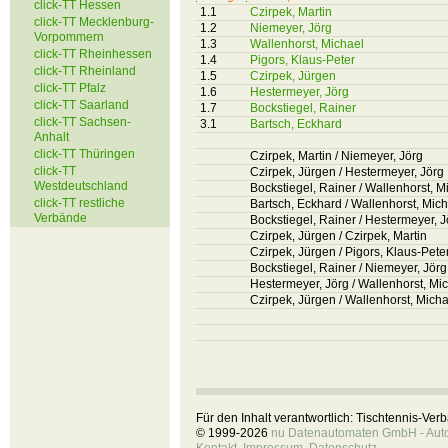
click-TT Hessen
1.1
Czirpek, Martin
click-TT Mecklenburg-
1.2
Niemeyer, Jörg
Vorpommern
1.3
Wallenhorst, Michael
click-TT Rheinhessen
1.4
Pigors, Klaus-Peter
click-TT Rheinland
1.5
Czirpek, Jürgen
click-TT Pfalz
1.6
Hestermeyer, Jörg
click-TT Saarland
1.7
Bockstiegel, Rainer
click-TT Sachsen-
3.1
Bartsch, Eckhard
Anhalt
click-TT Thüringen
Czirpek, Martin / Niemeyer, Jörg
click-TT
Czirpek, Jürgen / Hestermeyer, Jörg
Westdeutschland
Bockstiegel, Rainer / Wallenhorst, M
click-TT restliche
Bartsch, Eckhard / Wallenhorst, Mic
Verbände
Bockstiegel, Rainer / Hestermeyer, J
Czirpek, Jürgen / Czirpek, Martin
Czirpek, Jürgen / Pigors, Klaus-Pete
Bockstiegel, Rainer / Niemeyer, Jörg
Hestermeyer, Jörg / Wallenhorst, Mi
Czirpek, Jürgen / Wallenhorst, Micha
Für den Inhalt verantwortlich: Tischtennis-Ve
© 1999-2026
nu Datenautomaten GmbH - Autom