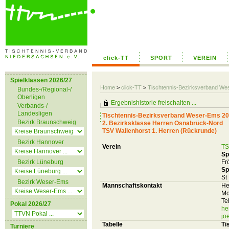
click-TT
SPORT
VEREIN
Spielklassen 2026/27
Home
>
click-TT
>
Tischtennis-Bezirksverband We
Bundes-/Regional-/
Oberligen
Ergebnishistorie freischalten ...
Verbands-/
Landesligen
Tischtennis-Bezirksverband Weser-Ems 20
Bezirk Braunschweig
2. Bezirksklasse Herren Osnabrück-Nord
TSV Wallenhorst 1. Herren (Rückrunde)
Bezirk Hannover
Verein
TS
Sp
Bezirk Lüneburg
Fr
Sp
St
Bezirk Weser-Ems
Mannschaftskontakt
He
Mo
Te
Pokal 2026/27
he
jo
Tabelle
Ti
Turniere