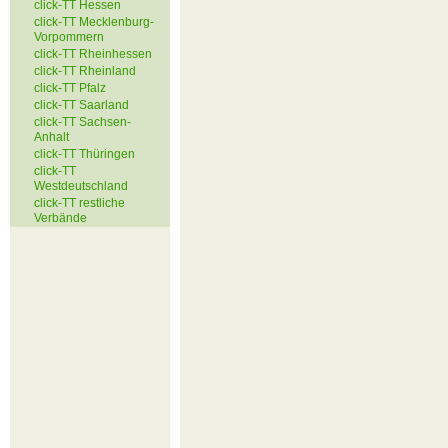
click-TT Hessen
click-TT Mecklenburg-
Vorpommern
click-TT Rheinhessen
click-TT Rheinland
click-TT Pfalz
click-TT Saarland
click-TT Sachsen-
Anhalt
click-TT Thüringen
click-TT
Westdeutschland
click-TT restliche
Verbände