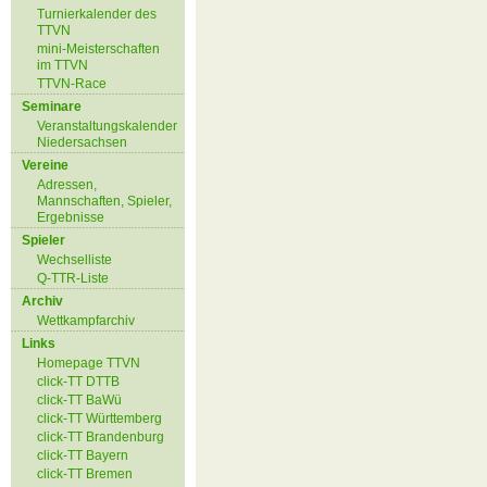
Turnierkalender des
TTVN
mini-Meisterschaften
im TTVN
TTVN-Race
Seminare
Veranstaltungskalender
Niedersachsen
Vereine
Adressen,
Mannschaften, Spieler,
Ergebnisse
Spieler
Wechselliste
Q-TTR-Liste
Archiv
Wettkampfarchiv
Links
Homepage TTVN
click-TT DTTB
click-TT BaWü
click-TT Württemberg
click-TT Brandenburg
click-TT Bayern
click-TT Bremen