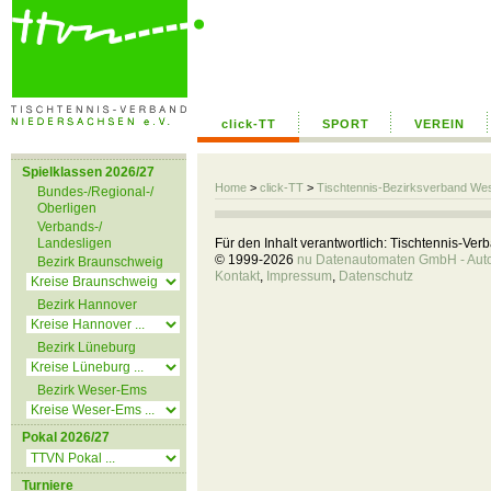
click-TT
SPORT
VEREIN
Spielklassen 2026/27
Home
>
click-TT
>
Tischtennis-Bezirksverband We
Bundes-/Regional-/
Oberligen
Verbands-/
Landesligen
Für den Inhalt verantwortlich: Tischtennis-Ve
© 1999-2026
nu Datenautomaten GmbH - Autom
Bezirk Braunschweig
Kontakt
,
Impressum
,
Datenschutz
Bezirk Hannover
Bezirk Lüneburg
Bezirk Weser-Ems
Pokal 2026/27
Turniere