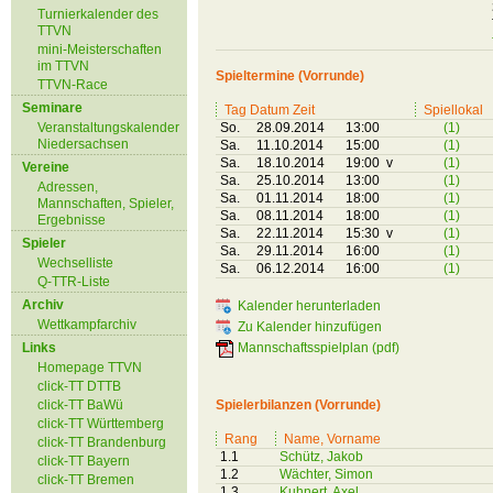
Turnierkalender des
TTVN
mini-Meisterschaften
im TTVN
Spieltermine (Vorrunde)
TTVN-Race
Seminare
Tag Datum Zeit
Spiellokal
Veranstaltungskalender
So.
28.09.2014
13:00
(1)
Niedersachsen
Sa.
11.10.2014
15:00
(1)
Sa.
18.10.2014
19:00 v
(1)
Vereine
Sa.
25.10.2014
13:00
(1)
Adressen,
Sa.
01.11.2014
18:00
(1)
Mannschaften, Spieler,
Sa.
08.11.2014
18:00
(1)
Ergebnisse
Sa.
22.11.2014
15:30 v
(1)
Spieler
Sa.
29.11.2014
16:00
(1)
Wechselliste
Sa.
06.12.2014
16:00
(1)
Q-TTR-Liste
Archiv
Kalender herunterladen
Wettkampfarchiv
Zu Kalender hinzufügen
Links
Mannschaftsspielplan (pdf)
Homepage TTVN
click-TT DTTB
click-TT BaWü
Spielerbilanzen (Vorrunde)
click-TT Württemberg
Rang
Name, Vorname
click-TT Brandenburg
1.1
Schütz, Jakob
click-TT Bayern
1.2
Wächter, Simon
click-TT Bremen
1.3
Kuhnert, Axel