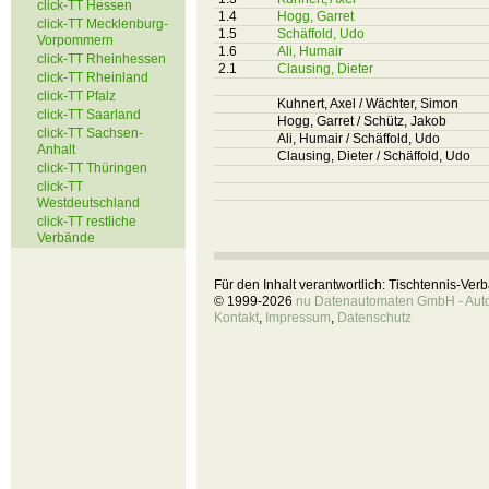
click-TT Hessen
1.4
Hogg, Garret
click-TT Mecklenburg-
1.5
Schäffold, Udo
Vorpommern
1.6
Ali, Humair
click-TT Rheinhessen
2.1
Clausing, Dieter
click-TT Rheinland
click-TT Pfalz
Kuhnert, Axel / Wächter, Simon
click-TT Saarland
Hogg, Garret / Schütz, Jakob
click-TT Sachsen-
Ali, Humair / Schäffold, Udo
Anhalt
Clausing, Dieter / Schäffold, Udo
click-TT Thüringen
click-TT
Westdeutschland
click-TT restliche
Verbände
Für den Inhalt verantwortlich: Tischtennis-Ve
© 1999-2026
nu Datenautomaten GmbH - Autom
Kontakt
,
Impressum
,
Datenschutz