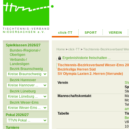
click-TT
SPORT
VEREIN
Spielklassen 2026/27
Home
>
click-TT
>
Tischtennis-Bezirksverband We
Bundes-/Regional-/
Oberligen
Ergebnishistorie freischalten ...
Verbands-/
Landesligen
Tischtennis-Bezirksverband Weser-Ems 20
Bezirk Braunschweig
Bezirksliga Herren Süd
SV Olympia Laxten 2. Herren (Vorrunde)
Bezirk Hannover
Verein
SV
Sp
Bezirk Lüneburg
St
Mannschaftskontakt
Ma
Mo
Bezirk Weser-Ems
Te
am
Tabelle
Ti
Pokal 2026/27
Be
VR
10
Turniere