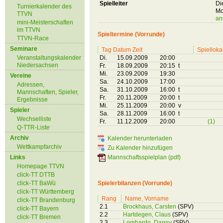
Spielleiter
Di
Turnierkalender des
Mo
TTVN
an
mini-Meisterschaften
im TTVN
Spieltermine (Vorrunde)
TTVN-Race
Seminare
Tag Datum Zeit
Spielloka
Veranstaltungskalender
Di.
15.09.2009
20:00
Niedersachsen
Fr.
18.09.2009
20:15 t
Mi.
23.09.2009
19:30
Vereine
Sa.
24.10.2009
17:00
Adressen,
Sa.
31.10.2009
16:00 t
Mannschaften, Spieler,
Fr.
20.11.2009
20:00 t
Ergebnisse
Mi.
25.11.2009
20:00 v
Spieler
Sa.
28.11.2009
16:00 t
Wechselliste
Fr.
11.12.2009
20:00
(1)
Q-TTR-Liste
Archiv
Kalender herunterladen
Wettkampfarchiv
Zu Kalender hinzufügen
Links
Mannschaftsspielplan (pdf)
Homepage TTVN
click-TT DTTB
click-TT BaWü
Spielerbilanzen (Vorrunde)
click-TT Württemberg
Rang
Name, Vorname
click-TT Brandenburg
2.1
Brockhaus, Carsten
(SPV)
click-TT Bayern
2.2
Hartdegen, Claus
(SPV)
click-TT Bremen
2.3
Lombardo, Danny
(SPV)