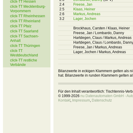
click-TT Hessen
2.4
Freese, Jan
click-TT Mecklenburg-
2.5
Klaas, Heiner
Vorpommern
2.6
Markus, Andreas
click-TT Rheinhessen
3.2
Lager, Jochen
click-TT Rheinland
click-TT Pfalz
Brockhaus, Carsten / Klaas, Heiner
click-TT Saarland
Freese, Jan / Lombardo, Danny
click-TT Sachsen-
Hartdegen, Claus / Markus, Andreas
Anhalt
Hartdegen, Claus / Lombardo, Dann
click-TT Thüringen
Freese, Jan / Markus, Andreas
click-TT
Lager, Jochen / Markus, Andreas
Westdeutschland
click-TT restliche
Verbände
Bilanzwerte in eckigen Klammern gelten als nic
hat. Bilanzwerte in runden Klammern gelten al
Für den Inhalt verantwortlich: Tischtennis-Ve
© 1999-2026
nu Datenautomaten GmbH - Autom
Kontakt
,
Impressum
,
Datenschutz