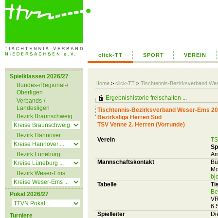
click-TT
SPORT
VEREIN
Spielklassen 2026/27
Home
>
click-TT
>
Tischtennis-Bezirksverband We
Bundes-/Regional-/
Oberligen
Ergebnishistorie freischalten ...
Verbands-/
Landesligen
Tischtennis-Bezirksverband Weser-Ems 20
Bezirk Braunschweig
Bezirksliga Herren Süd
TSV Venne 2. Herren (Vorrunde)
Bezirk Hannover
Verein
TS
Sp
Bezirk Lüneburg
Am
Mannschaftskontakt
Bü
Mo
Bezirk Weser-Ems
bj
Tabelle
Ti
Be
Pokal 2026/27
VR
6 
Spielleiter
Di
Turniere