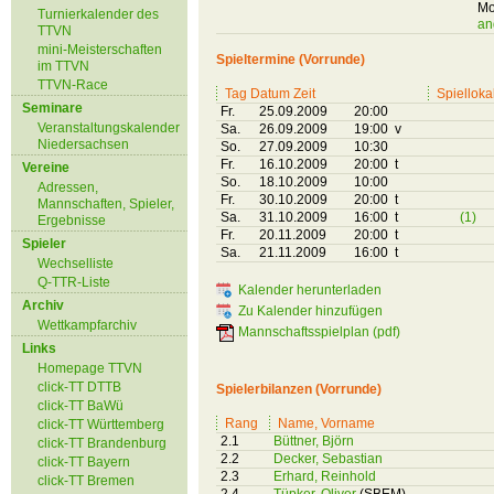
Mo
Turnierkalender des
an
TTVN
mini-Meisterschaften
Spieltermine (Vorrunde)
im TTVN
TTVN-Race
Tag Datum Zeit
Spielloka
Seminare
Fr.
25.09.2009
20:00
Veranstaltungskalender
Sa.
26.09.2009
19:00 v
Niedersachsen
So.
27.09.2009
10:30
Fr.
16.10.2009
20:00 t
Vereine
So.
18.10.2009
10:00
Adressen,
Fr.
30.10.2009
20:00 t
Mannschaften, Spieler,
Sa.
31.10.2009
16:00 t
(1)
Ergebnisse
Fr.
20.11.2009
20:00 t
Spieler
Sa.
21.11.2009
16:00 t
Wechselliste
Q-TTR-Liste
Kalender herunterladen
Archiv
Zu Kalender hinzufügen
Wettkampfarchiv
Mannschaftsspielplan (pdf)
Links
Homepage TTVN
click-TT DTTB
Spielerbilanzen (Vorrunde)
click-TT BaWü
Rang
Name, Vorname
click-TT Württemberg
2.1
Büttner, Björn
click-TT Brandenburg
2.2
Decker, Sebastian
click-TT Bayern
2.3
Erhard, Reinhold
click-TT Bremen