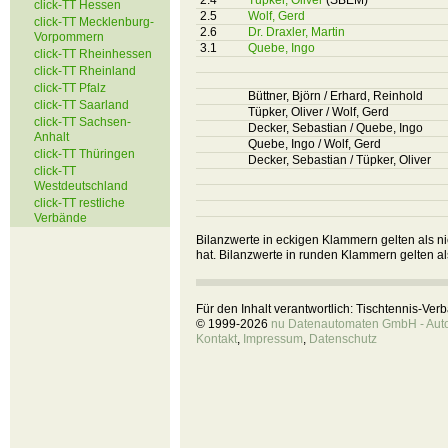
2.4
Tüpker, Oliver
(SBEM)
click-TT Hessen
2.5
Wolf, Gerd
click-TT Mecklenburg-
2.6
Dr. Draxler, Martin
Vorpommern
3.1
Quebe, Ingo
click-TT Rheinhessen
click-TT Rheinland
click-TT Pfalz
Büttner, Björn / Erhard, Reinhold
click-TT Saarland
Tüpker, Oliver / Wolf, Gerd
click-TT Sachsen-
Decker, Sebastian / Quebe, Ingo
Anhalt
Quebe, Ingo / Wolf, Gerd
click-TT Thüringen
Decker, Sebastian / Tüpker, Oliver
click-TT
Westdeutschland
click-TT restliche
Verbände
Bilanzwerte in eckigen Klammern gelten als nic
hat. Bilanzwerte in runden Klammern gelten al
Für den Inhalt verantwortlich: Tischtennis-Ve
© 1999-2026
nu Datenautomaten GmbH - Autom
Kontakt
,
Impressum
,
Datenschutz