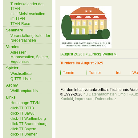
Turnierkalender des
TTVN
mini-Meisterschaften
im TTVN
TTVN-Race
Seminare
Veranstaltungskalender
Niedersachsen
Vereine
Adressen,
[August 2026]
[< Zurück]
[Weiter >]
Mannschaften, Spieler,
Ergebnisse
Turniere im August 2025
Spieler
Termin
Turnier
frei
War
Wechselliste
Q-TTR-Liste
Archiv
Für den Inhalt verantwortlich: Tischtennis-Ve
Wettkampfarchiv
© 1999-2026
nu Datenautomaten GmbH - Autom
Links
Kontakt
,
Impressum
,
Datenschutz
Homepage TTVN
click-TT DTTB
click-TT BaWü
click-TT Württemberg
click-TT Brandenburg
click-TT Bayern
click-TT Bremen