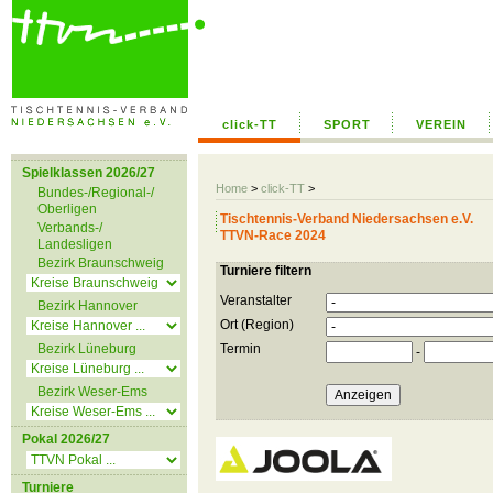
click-TT
SPORT
VEREIN
Spielklassen 2026/27
Home
>
click-TT
>
Bundes-/Regional-/
Oberligen
Tischtennis-Verband Niedersachsen e.V.
Verbands-/
TTVN-Race 2024
Landesligen
Bezirk Braunschweig
Turniere filtern
Veranstalter
Bezirk Hannover
Ort (Region)
Bezirk Lüneburg
Termin
-
Bezirk Weser-Ems
Pokal 2026/27
Turniere