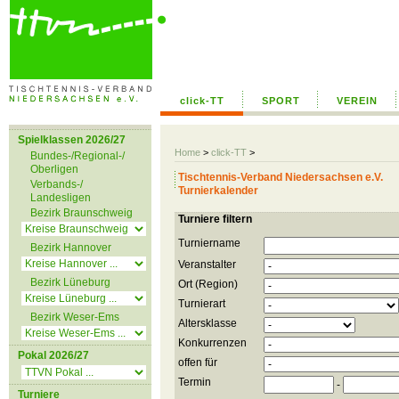
click-TT
SPORT
VEREIN
Spielklassen 2026/27
Home
>
click-TT
>
Bundes-/Regional-/
Oberligen
Tischtennis-Verband Niedersachsen e.V.
Verbands-/
Turnierkalender
Landesligen
Bezirk Braunschweig
Turniere filtern
Turniername
Bezirk Hannover
Veranstalter
Bezirk Lüneburg
Ort (Region)
Turnierart
Bezirk Weser-Ems
Altersklasse
Konkurrenzen
Pokal 2026/27
offen für
Termin
-
Turniere