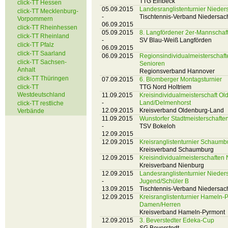
TTG Einbeck
click-TT Hessen
05.09.2015
Landesranglistenturnier Nieder
click-TT Mecklenburg-
-
Tischtennis-Verband Niedersac
Vorpommern
06.09.2015
click-TT Rheinhessen
05.09.2015
8. Langfördener 2er-Mannschaf
click-TT Rheinland
-
SV Blau-Weiß Langförden
click-TT Pfalz
06.09.2015
click-TT Saarland
06.09.2015
Regionsindividualmeisterschaf
click-TT Sachsen-
Senioren
Anhalt
Regionsverband Hannover
click-TT Thüringen
07.09.2015
6. Blomberger Montagsturnier
click-TT
TTG Nord Holtriem
Westdeutschland
11.09.2015
Kreisindividualmeisterschaft O
-
Land/Delmenhorst
click-TT restliche
12.09.2015
Kreisverband Oldenburg-Land
Verbände
11.09.2015
Wunstorfer Stadtmeisterschafte
-
TSV Bokeloh
12.09.2015
12.09.2015
Kreisranglistenturnier Schaum
Kreisverband Schaumburg
12.09.2015
Kreisindividualmeisterschaften
Kreisverband Nienburg
12.09.2015
Landesranglistenturnier Niede
-
Jugend/Schüler B
13.09.2015
Tischtennis-Verband Niedersac
12.09.2015
Kreisranglistenturnier Hameln-
Damen/Herren
Kreisverband Hameln-Pyrmont
12.09.2015
3. Beverstedter Edeka-Cup