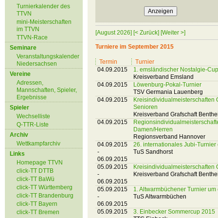
Turnierkalender des
TTVN
mini-Meisterschaften
im TTVN
[August 2026]
[< Zurück]
[Weiter >]
TTVN-Race
Turniere im September 2015
Seminare
Veranstaltungskalender
Termin
Turnier
Niedersachsen
04.09.2015
1. emsländischer Nostalgie-Cu
Vereine
Kreisverband Emsland
Adressen,
04.09.2015
Löwenburg-Pokal-Turnier
Mannschaften, Spieler,
TSV Germania Lauenberg
Ergebnisse
04.09.2015
Kreisindividualmeisterschaften 
Senioren
Spieler
Kreisverband Grafschaft Benth
Wechselliste
04.09.2015
Regionsindividualmeisterschaf
Q-TTR-Liste
Damen/Herren
Archiv
Regionsverband Hannover
Wettkampfarchiv
04.09.2015
26. internationales Jubi-Turnie
-
TuS Sandhorst
Links
06.09.2015
Homepage TTVN
05.09.2015
Kreisindividualmeisterschaften 
click-TT DTTB
-
Kreisverband Grafschaft Benth
click-TT BaWü
06.09.2015
click-TT Württemberg
05.09.2015
1. Altwarmbüchener Turnier um
click-TT Brandenburg
-
TuS Altwarmbüchen
click-TT Bayern
06.09.2015
05.09.2015
3. Einbecker Sommercup 2015
click-TT Bremen