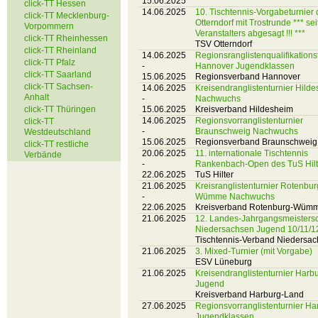
15.06.2025
click-TT Hessen
14.06.2025
10. Tischtennis-Vorgabeturnier
click-TT Mecklenburg-
Otterndorf mit Trostrunde *** se
Vorpommern
Veranstalters abgesagt !!! ***
click-TT Rheinhessen
TSV Otterndorf
click-TT Rheinland
14.06.2025
Regionsranglistenqualifikations
click-TT Pfalz
-
Hannover Jugendklassen
click-TT Saarland
15.06.2025
Regionsverband Hannover
click-TT Sachsen-
14.06.2025
Kreisendranglistenturnier Hild
Anhalt
-
Nachwuchs
click-TT Thüringen
15.06.2025
Kreisverband Hildesheim
14.06.2025
Regionsvorranglistenturnier
click-TT
-
Braunschweig Nachwuchs
Westdeutschland
15.06.2025
Regionsverband Braunschweig
click-TT restliche
20.06.2025
11. internationale Tischtennis
Verbände
-
Rankenbach-Open des TuS Hilt
22.06.2025
TuS Hilter
21.06.2025
Kreisranglistenturnier Rotenbur
-
Wümme Nachwuchs
22.06.2025
Kreisverband Rotenburg-Wüm
21.06.2025
12. Landes-Jahrgangsmeisters
Niedersachsen Jugend 10/11/1
Tischtennis-Verband Niedersa
21.06.2025
3. Mixed-Turnier (mit Vorgabe)
ESV Lüneburg
21.06.2025
Kreisendranglistenturnier Harb
Jugend
Kreisverband Harburg-Land
27.06.2025
Regionsvorranglistenturnier H
Jugendklassen