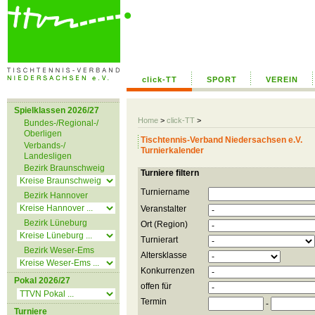
click-TT
SPORT
VEREIN
Spielklassen 2026/27
Home
>
click-TT
>
Bundes-/Regional-/
Oberligen
Tischtennis-Verband Niedersachsen e.V.
Verbands-/
Turnierkalender
Landesligen
Bezirk Braunschweig
Turniere filtern
Turniername
Bezirk Hannover
Veranstalter
Bezirk Lüneburg
Ort (Region)
Turnierart
Bezirk Weser-Ems
Altersklasse
Konkurrenzen
Pokal 2026/27
offen für
Termin
-
Turniere