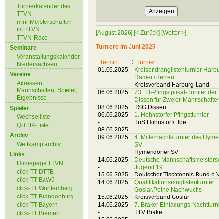
Turnierkalender des
TTVN
mini-Meisterschaften
im TTVN
[August 2026]
[< Zurück]
[Weiter >]
TTVN-Race
Turniere im Juni 2025
Seminare
Veranstaltungskalender
Termin
Turnier
Niedersachsen
01.06.2025
Kreisendranglistenturnier Harb
Vereine
Damen/Herren
Adressen,
Kreisverband Harburg-Land
Mannschaften, Spieler,
06.06.2025
73. TT-Pfingstpokal-Turnier der
Ergebnisse
-
Dissen für Zweier-Mannschafte
08.06.2025
TSG Dissen
Spieler
06.06.2025
1. Hohnstorfer Pfingstturnier
Wechselliste
-
TuS Hohnstorf/Elbe
Q-TTR-Liste
08.06.2025
Archiv
09.06.2025
4. Mitternachtsturnier des Hyme
Wettkampfarchiv
SV
Hymendorfer SV
Links
14.06.2025
Deutsche Mannschaftsmeisters
Homepage TTVN
-
Jugend 19
click-TT DTTB
15.06.2025
Deutscher Tischtennis-Bund e.V
click-TT BaWü
14.06.2025
Qualifikationsranglistenturnier
click-TT Württemberg
-
Goslar/Peine Nachwuchs
click-TT Brandenburg
15.06.2025
Kreisverband Goslar
click-TT Bayern
14.06.2025
7. Braker Einladungs-Nachtturn
-
TTV Brake
click-TT Bremen