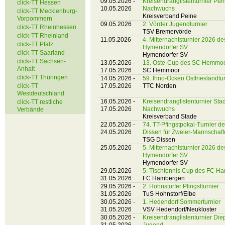
09.05.2026 -
Kreisendranglistenturnier Pei
click-TT Hessen
10.05.2026
Nachwuchs
click-TT Mecklenburg-
Kreisverband Peine
Vorpommern
09.05.2026
2. Vörder Jugendturnier
click-TT Rheinhessen
TSV Bremervörde
click-TT Rheinland
11.05.2026
4. Mitternachtsturnier 2026 de
click-TT Pfalz
Hymendorfer SV
click-TT Saarland
Hymendorfer SV
click-TT Sachsen-
13.05.2026 -
13. Oste-Cup des SC Hemmo
Anhalt
17.05.2026
SC Hemmoor
click-TT Thüringen
14.05.2026 -
59. Ihno-Ocken Ostfrieslandtu
click-TT
17.05.2026
TTC Norden
Westdeutschland
16.05.2026 -
Kreisendranglistenturnier Sta
click-TT restliche
17.05.2026
Nachwuchs
Verbände
Kreisverband Stade
22.05.2026 -
74. TT-Pfingstpokal-Turnier d
24.05.2026
Dissen für Zweier-Mannschaf
TSG Dissen
25.05.2026
5. Mitternachtsturnier 2026 de
Hymendorfer SV
Hymendorfer SV
29.05.2026 -
5. Tischtennis Cup des FC H
31.05.2026
FC Hambergen
29.05.2026 -
2. Hohnstorfer Pfingstturnier
31.05.2026
TuS Hohnstorf/Elbe
30.05.2026 -
1. Hedendorf Sommerturnier
31.05.2026
VSV Hedendorf/Neukloster
30.05.2026 -
Kreisendranglistenturnier Die