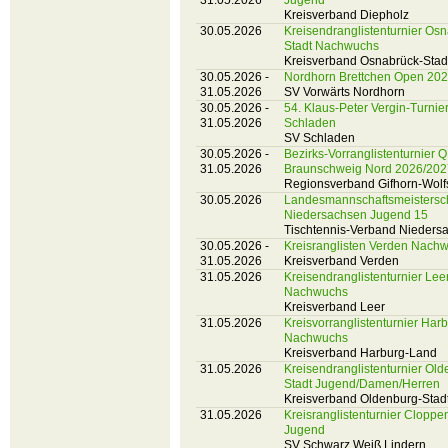
31.05.2026
Jugend
Kreisverband Diepholz
30.05.2026
Kreisendranglistenturnier Os
Stadt Nachwuchs
Kreisverband Osnabrück-Stad
30.05.2026 -
Nordhorn Brettchen Open 20
31.05.2026
SV Vorwärts Nordhorn
30.05.2026 -
54. Klaus-Peter Vergin-Turnie
31.05.2026
Schladen
SV Schladen
30.05.2026 -
Bezirks-Vorranglistenturnier 
31.05.2026
Braunschweig Nord 2026/202
Regionsverband Gifhorn-Wolf
30.05.2026
Landesmannschaftsmeistersc
Niedersachsen Jugend 15
Tischtennis-Verband Nieders
30.05.2026 -
Kreisranglisten Verden Nach
31.05.2026
Kreisverband Verden
31.05.2026
Kreisendranglistenturnier Lee
Nachwuchs
Kreisverband Leer
31.05.2026
Kreisvorranglistenturnier Har
Nachwuchs
Kreisverband Harburg-Land
31.05.2026
Kreisendranglistenturnier Old
Stadt Jugend/Damen/Herren
Kreisverband Oldenburg-Stad
31.05.2026
Kreisranglistenturnier Cloppe
Jugend
SV Schwarz Weiß Lindern