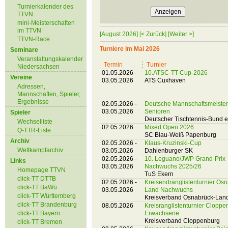
Turnierkalender des
TTVN
mini-Meisterschaften
im TTVN
[August 2026]
[< Zurück]
[Weiter >]
TTVN-Race
Turniere im Mai 2026
Seminare
Veranstaltungskalender
Termin
Turnier
Niedersachsen
01.05.2026 -
10.ATSC-TT-Cup-2026
Vereine
03.05.2026
ATS Cuxhaven
Adressen,
Mannschaften, Spieler,
Ergebnisse
02.05.2026 -
Deutsche Mannschaftsmeister
03.05.2026
Senioren
Spieler
Deutscher Tischtennis-Bund e
Wechselliste
02.05.2026
Mixed Open 2026
Q-TTR-Liste
SC Blau-Weiß Papenburg
Archiv
02.05.2026 -
Klaus-Kruzinski-Cup
Wettkampfarchiv
03.05.2026
Dahlenburger SK
02.05.2026 -
10. Leguano/JWP Grand-Prix
Links
03.05.2026
Nachwuchs 2025/26
Homepage TTVN
TuS Ekern
click-TT DTTB
02.05.2026 -
Kreisendranglistenturnier Os
click-TT BaWü
03.05.2026
Land Nachwuchs
click-TT Württemberg
Kreisverband Osnabrück-Lan
click-TT Brandenburg
08.05.2026
Kreisranglistenturnier Cloppe
click-TT Bayern
Erwachsene
Kreisverband Cloppenburg
click-TT Bremen