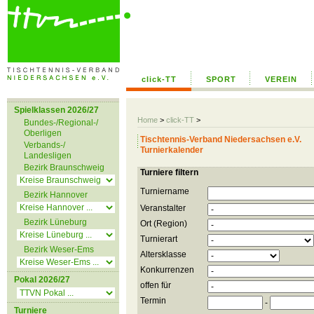
click-TT
SPORT
VEREIN
Spielklassen 2026/27
Home
>
click-TT
>
Bundes-/Regional-/
Oberligen
Tischtennis-Verband Niedersachsen e.V.
Verbands-/
Turnierkalender
Landesligen
Bezirk Braunschweig
Turniere filtern
Turniername
Bezirk Hannover
Veranstalter
Bezirk Lüneburg
Ort (Region)
Turnierart
Bezirk Weser-Ems
Altersklasse
Konkurrenzen
Pokal 2026/27
offen für
Termin
-
Turniere