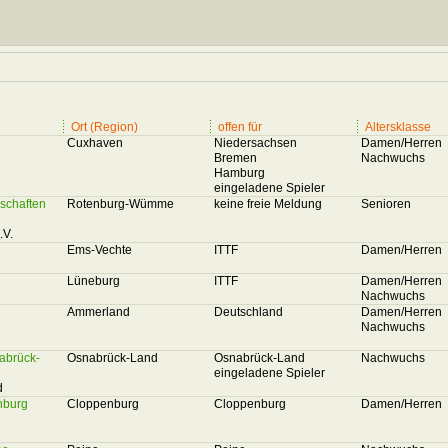
Ort (Region)
offen für
Altersklasse
Cuxhaven
Niedersachsen
Damen/Herren
Bremen
Nachwuchs
Hamburg
eingeladene Spieler
schaften
Rotenburg-Wümme
keine freie Meldung
Senioren
.V.
Ems-Vechte
ITTF
Damen/Herren
Lüneburg
ITTF
Damen/Herren
Nachwuchs
Ammerland
Deutschland
Damen/Herren
Nachwuchs
nabrück-
Osnabrück-Land
Osnabrück-Land
Nachwuchs
eingeladene Spieler
d
nburg
Cloppenburg
Cloppenburg
Damen/Herren