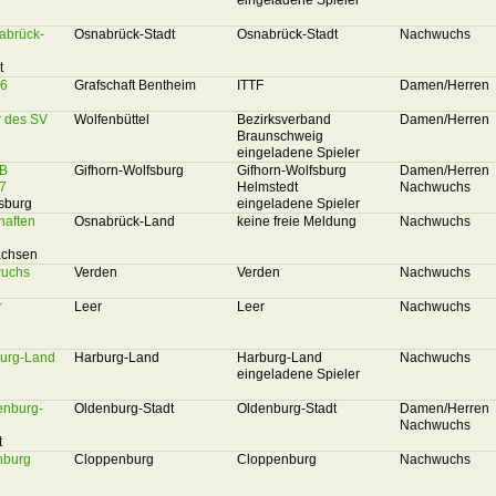
eingeladene Spieler
nabrück-
Osnabrück-Stadt
Osnabrück-Stadt
Nachwuchs
t
26
Grafschaft Bentheim
ITTF
Damen/Herren
r des SV
Wolfenbüttel
Bezirksverband
Damen/Herren
Braunschweig
eingeladene Spieler
QB
Gifhorn-Wolfsburg
Gifhorn-Wolfsburg
Damen/Herren
7
Helmstedt
Nachwuchs
sburg
eingeladene Spieler
haften
Osnabrück-Land
keine freie Meldung
Nachwuchs
achsen
wuchs
Verden
Verden
Nachwuchs
r
Leer
Leer
Nachwuchs
burg-Land
Harburg-Land
Harburg-Land
Nachwuchs
eingeladene Spieler
enburg-
Oldenburg-Stadt
Oldenburg-Stadt
Damen/Herren
Nachwuchs
t
nburg
Cloppenburg
Cloppenburg
Nachwuchs