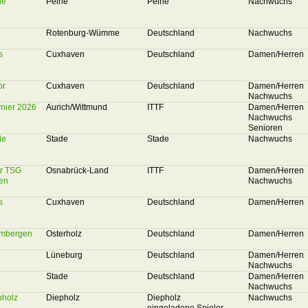
ne
Peine
Peine
Nachwuchs
Rotenburg-Wümme
Deutschland
Nachwuchs
s
Cuxhaven
Deutschland
Damen/Herren
or
Cuxhaven
Deutschland
Damen/Herren
Nachwuchs
rnier 2026
Aurich/Wittmund
ITTF
Damen/Herren
Nachwuchs
Senioren
de
Stade
Stade
Nachwuchs
er TSG
Osnabrück-Land
ITTF
Damen/Herren
ten
Nachwuchs
s
Cuxhaven
Deutschland
Damen/Herren
ambergen
Osterholz
Deutschland
Damen/Herren
Lüneburg
Deutschland
Damen/Herren
Nachwuchs
Stade
Deutschland
Damen/Herren
Nachwuchs
pholz
Diepholz
Diepholz
Nachwuchs