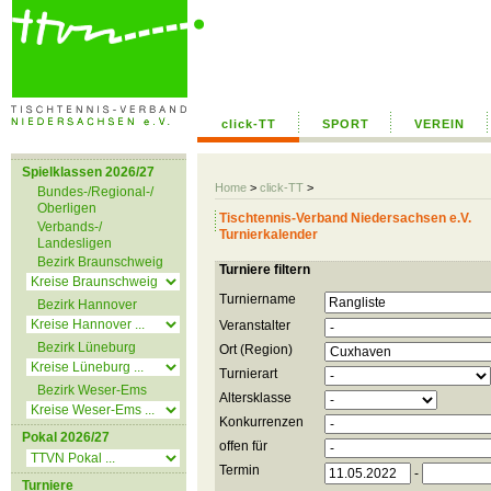
click-TT
SPORT
VEREIN
Spielklassen 2026/27
Home
>
click-TT
>
Bundes-/Regional-/
Oberligen
Tischtennis-Verband Niedersachsen e.V.
Verbands-/
Turnierkalender
Landesligen
Bezirk Braunschweig
Turniere filtern
Turniername
Bezirk Hannover
Veranstalter
Bezirk Lüneburg
Ort (Region)
Turnierart
Bezirk Weser-Ems
Altersklasse
Konkurrenzen
Pokal 2026/27
offen für
Termin
-
Turniere