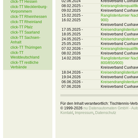
02.06.2024
Kreisverband Cuxhav
click-TT Hessen
08.02.2025 -
Kreisranglistenqualif
click-TT Mecklenburg-
09.02.2025
Kreisverband Cuxhav
Vorpommern
15.02.2025 -
Ranglistenturnier Na
click-TT Rheinhessen
16.02.2025
900)
click-TT Rheinland
Kreisverband Cuxhav
click-TT Pfalz
17.05.2025 -
Kreisendranglistentu
click-TT Saarland
18.05.2025
Kreisverband Cuxhav
click-TT Sachsen-
24.05.2025 -
Kreisendranglistentu
Anhalt
25.05.2025
Kreisverband Cuxhav
click-TT Thüringen
07.02.2026 -
Kreisranglistenqualif
click-TT
08.02.2026
Kreisverband Cuxhav
Westdeutschland
14.02.2026
Ranglistenturnier N
click-TT restliche
800/850/900)
Verbände
Kreisverband Cuxhav
18.04.2026 -
Kreisendranglistentu
19.04.2026
Kreisverband Cuxhav
06.06.2026 -
Kreisendranglistentu
07.06.2026
Kreisverband Cuxhav
Für den Inhalt verantwortlich: Tischtennis-Ve
© 1999-2026
nu Datenautomaten GmbH - Autom
Kontakt
,
Impressum
,
Datenschutz