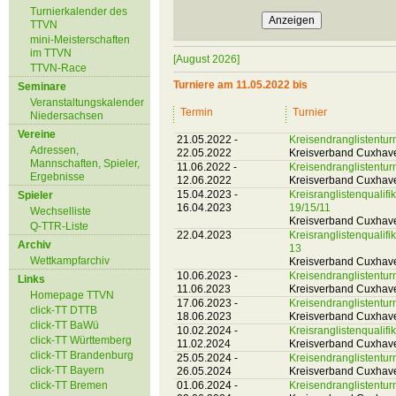
Turnierkalender des
TTVN
mini-Meisterschaften
im TTVN
[August 2026]
TTVN-Race
Turniere am 11.05.2022 bis
Seminare
Veranstaltungskalender
Termin
Turnier
Niedersachsen
Vereine
21.05.2022 -
Kreisendranglistentu
Adressen,
22.05.2022
Kreisverband Cuxhav
Mannschaften, Spieler,
11.06.2022 -
Kreisendranglistentu
Ergebnisse
12.06.2022
Kreisverband Cuxhav
15.04.2023 -
Kreisranglistenqualif
Spieler
16.04.2023
19/15/11
Wechselliste
Kreisverband Cuxhav
Q-TTR-Liste
22.04.2023
Kreisranglistenqualif
Archiv
13
Wettkampfarchiv
Kreisverband Cuxhav
10.06.2023 -
Kreisendranglistentu
Links
11.06.2023
Kreisverband Cuxhav
Homepage TTVN
17.06.2023 -
Kreisendranglistentu
click-TT DTTB
18.06.2023
Kreisverband Cuxhav
click-TT BaWü
10.02.2024 -
Kreisranglistenqualif
click-TT Württemberg
11.02.2024
Kreisverband Cuxhav
click-TT Brandenburg
25.05.2024 -
Kreisendranglistentu
click-TT Bayern
26.05.2024
Kreisverband Cuxhav
click-TT Bremen
01.06.2024 -
Kreisendranglistentu