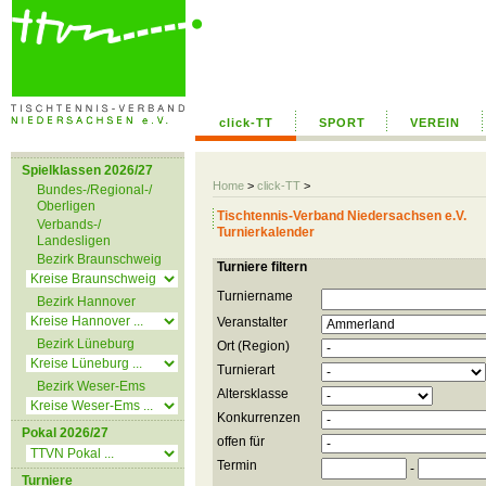
click-TT
SPORT
VEREIN
Spielklassen 2026/27
Home
>
click-TT
>
Bundes-/Regional-/
Oberligen
Tischtennis-Verband Niedersachsen e.V.
Verbands-/
Turnierkalender
Landesligen
Bezirk Braunschweig
Turniere filtern
Turniername
Bezirk Hannover
Veranstalter
Bezirk Lüneburg
Ort (Region)
Turnierart
Bezirk Weser-Ems
Altersklasse
Konkurrenzen
Pokal 2026/27
offen für
Termin
-
Turniere