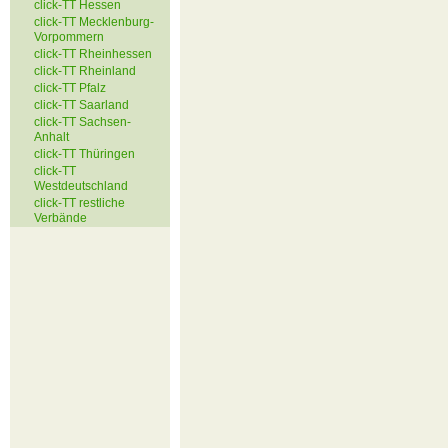
click-TT Hessen
click-TT Mecklenburg-
Vorpommern
click-TT Rheinhessen
click-TT Rheinland
click-TT Pfalz
click-TT Saarland
click-TT Sachsen-
Anhalt
click-TT Thüringen
click-TT
Westdeutschland
click-TT restliche
Verbände