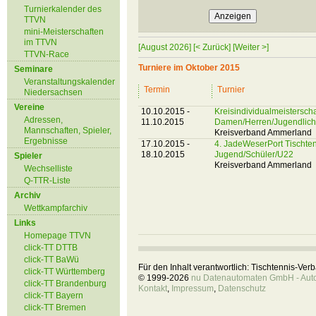
Turnierkalender des
TTVN
mini-Meisterschaften
im TTVN
[August 2026]
[< Zurück]
[Weiter >]
TTVN-Race
Turniere im Oktober 2015
Seminare
Veranstaltungskalender
Termin
Turnier
Niedersachsen
Vereine
10.10.2015 -
Kreisindividualmeistersc
Adressen,
11.10.2015
Damen/Herren/Jugendlic
Mannschaften, Spieler,
Kreisverband Ammerland
Ergebnisse
17.10.2015 -
4. JadeWeserPort Tischten
18.10.2015
Jugend/Schüler/U22
Spieler
Kreisverband Ammerland
Wechselliste
Q-TTR-Liste
Archiv
Wettkampfarchiv
Links
Homepage TTVN
click-TT DTTB
click-TT BaWü
Für den Inhalt verantwortlich: Tischtennis-Ve
click-TT Württemberg
© 1999-2026
nu Datenautomaten GmbH - Autom
click-TT Brandenburg
Kontakt
,
Impressum
,
Datenschutz
click-TT Bayern
click-TT Bremen