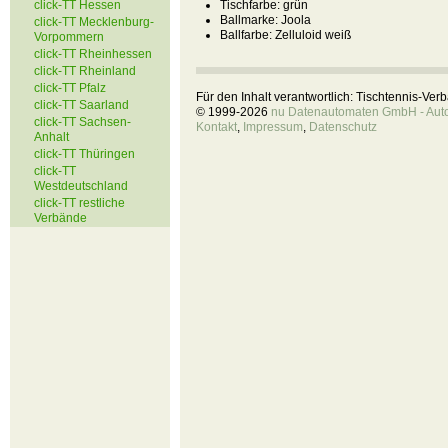
click-TT Hessen
Tischfarbe:
grün
Ballmarke:
Joola
click-TT Mecklenburg-
Ballfarbe:
Zelluloid weiß
Vorpommern
click-TT Rheinhessen
click-TT Rheinland
click-TT Pfalz
Für den Inhalt verantwortlich: Tischtennis-Ve
click-TT Saarland
© 1999-2026
nu Datenautomaten GmbH - Autom
click-TT Sachsen-
Kontakt
,
Impressum
,
Datenschutz
Anhalt
click-TT Thüringen
click-TT
Westdeutschland
click-TT restliche
Verbände