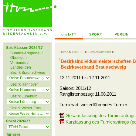
click-TT
SPORT
VEREIN
Spielklassen 2026/27
Home
>
click-TT
>
Turnierkalender
>
Bundes-/Regional-/
Oberligen
Bezirksindividualmeisterschaften 
Verbands-/
Bezirksverband Braunschweig
Landesligen
Bezirk Braunschweig
12.11.2011 bis 12.11.2011
Bezirk Hannover
Saison: 2011/12
Ranglistenbezug: 11.08.2011
Bezirk Lüneburg
Turnierart: weiterführendes Turnier
Bezirk Weser-Ems
Gesamtfassung des Turnierantrags 
Pokal 2026/27
Kurzfassung des Turnierantrags (pd
Turniere