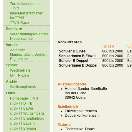
Turnierkalender des
TTVN
mini-Meisterschaften
im TTVN
TTVN-Race
Seminare
Veranstaltungskalender
Niedersachsen
Konkurrenzen
Vereine
Q-TTR
of
Adressen,
Schüler B Einzel
800 bis 2000
Be
Mannschaften, Spieler,
Schülerinnen B Einzel
800 bis 2000
Be
Ergebnisse
Schüler B Doppel
800 bis 2000
Be
Spieler
Schülerinnen B Doppel
800 bis 2000
Be
Wechselliste
Q-TTR-Liste
Archiv
Austragungsorte
Wettkampfarchiv
Helmut-Sander-Sporthalle
Links
Bei der Eiche
38642 Goslar
Homepage TTVN
click-TT DTTB
Spielbetrieb
click-TT BaWü
Einzelkonkurrenzen
click-TT Württemberg
Doppelkonkurrenzen
click-TT Brandenburg
click-TT Bayern
Material
click-TT Bremen
Tischmarke:
Donic