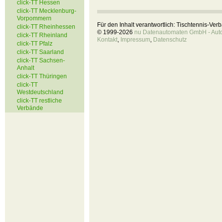
click-TT Hessen
click-TT Mecklenburg-
Vorpommern
Für den Inhalt verantwortlich: Tischtennis-Ve
click-TT Rheinhessen
© 1999-2026
nu Datenautomaten GmbH - Autom
click-TT Rheinland
Kontakt
,
Impressum
,
Datenschutz
click-TT Pfalz
click-TT Saarland
click-TT Sachsen-
Anhalt
click-TT Thüringen
click-TT
Westdeutschland
click-TT restliche
Verbände