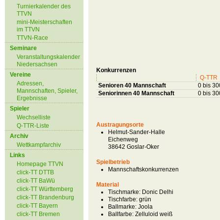
Turnierkalender des
TTVN
mini-Meisterschaften
im TTVN
TTVN-Race
Seminare
Veranstaltungskalender
Niedersachsen
Konkurrenzen
Vereine
Q-TTR
Adressen,
Senioren 40 Mannschaft
0 bis 3
Mannschaften, Spieler,
Seniorinnen 40 Mannschaft
0 bis 3
Ergebnisse
Spieler
Wechselliste
Austragungsorte
Q-TTR-Liste
Helmut-Sander-Halle
Archiv
Eichenweg
Wettkampfarchiv
38642 Goslar-Oker
Links
Spielbetrieb
Homepage TTVN
Mannschaftskonkurrenzen
click-TT DTTB
click-TT BaWü
Material
click-TT Württemberg
Tischmarke:
Donic Delhi
click-TT Brandenburg
Tischfarbe:
grün
click-TT Bayern
Ballmarke:
Joola
click-TT Bremen
Ballfarbe:
Zelluloid weiß