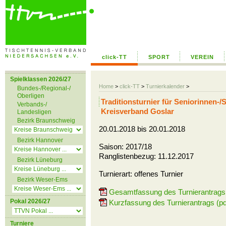
click-TT
SPORT
VEREIN
Spielklassen 2026/27
Home
>
click-TT
>
Turnierkalender
>
Bundes-/Regional-/
Oberligen
Traditionsturnier für Seniorinnen-
Verbands-/
Kreisverband Goslar
Landesligen
Bezirk Braunschweig
20.01.2018 bis 20.01.2018
Bezirk Hannover
Saison: 2017/18
Ranglistenbezug: 11.12.2017
Bezirk Lüneburg
Turnierart: offenes Turnier
Bezirk Weser-Ems
Gesamtfassung des Turnierantrags 
Pokal 2026/27
Kurzfassung des Turnierantrags (pd
Turniere