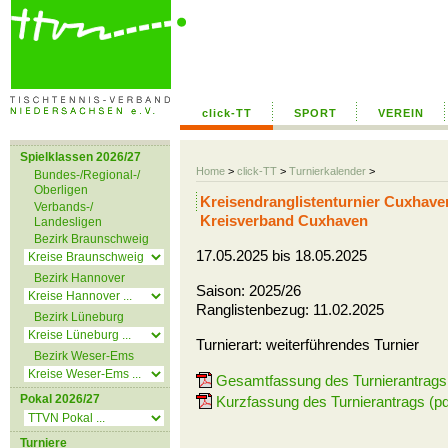
click-TT
SPORT
VEREIN
Spielklassen 2026/27
Home
>
click-TT
>
Turnierkalender
>
Bundes-/Regional-/
Oberligen
Kreisendranglistenturnier Cuxhave
Verbands-/
Kreisverband Cuxhaven
Landesligen
Bezirk Braunschweig
17.05.2025 bis 18.05.2025
Bezirk Hannover
Saison: 2025/26
Ranglistenbezug: 11.02.2025
Bezirk Lüneburg
Turnierart: weiterführendes Turnier
Bezirk Weser-Ems
Gesamtfassung des Turnierantrags 
Pokal 2026/27
Kurzfassung des Turnierantrags (pd
Turniere