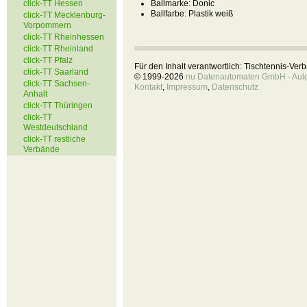
click-TT Hessen
Ballmarke:
Donic
Ballfarbe:
Plastik weiß
click-TT Mecklenburg-
Vorpommern
click-TT Rheinhessen
click-TT Rheinland
click-TT Pfalz
Für den Inhalt verantwortlich: Tischtennis-Ve
click-TT Saarland
© 1999-2026
nu Datenautomaten GmbH - Autom
click-TT Sachsen-
Kontakt
,
Impressum
,
Datenschutz
Anhalt
click-TT Thüringen
click-TT
Westdeutschland
click-TT restliche
Verbände