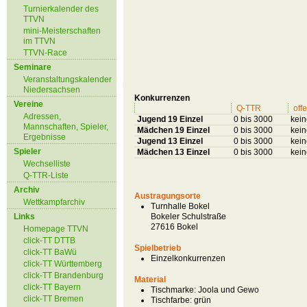
Turnierkalender des
TTVN
mini-Meisterschaften
im TTVN
TTVN-Race
Seminare
Veranstaltungskalender
Niedersachsen
Konkurrenzen
Vereine
Q-TTR
offe
Adressen,
Jugend 19 Einzel
0 bis 3000
kein
Mannschaften, Spieler,
Mädchen 19 Einzel
0 bis 3000
kein
Ergebnisse
Jugend 13 Einzel
0 bis 3000
kein
Spieler
Mädchen 13 Einzel
0 bis 3000
kein
Wechselliste
Q-TTR-Liste
Archiv
Austragungsorte
Wettkampfarchiv
Turnhalle Bokel
Links
Bokeler Schulstraße
27616 Bokel
Homepage TTVN
click-TT DTTB
Spielbetrieb
click-TT BaWü
Einzelkonkurrenzen
click-TT Württemberg
click-TT Brandenburg
Material
click-TT Bayern
Tischmarke:
Joola und Gewo
click-TT Bremen
Tischfarbe:
grün