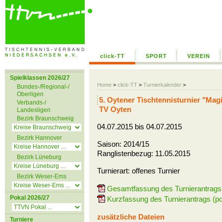
click-TT
SPORT
VEREIN
Spielklassen 2026/27
Home
>
click-TT
>
Turnierkalender
>
Bundes-/Regional-/
Oberligen
5. Oytener Tischtennisturnier "Mag
Verbands-/
TV Oyten
Landesligen
Bezirk Braunschweig
04.07.2015 bis 04.07.2015
Bezirk Hannover
Saison: 2014/15
Ranglistenbezug: 11.05.2015
Bezirk Lüneburg
Turnierart: offenes Turnier
Bezirk Weser-Ems
Gesamtfassung des Turnierantrags 
Pokal 2026/27
Kurzfassung des Turnierantrags (pd
zusätzliche Dateien
Turniere