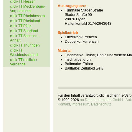
click-TT Hessen
Austragungsorte
click-TT Mecklenburg-
Turnhalle Stader Straße
Vorpommern
Stader Straße 90
click-TT Rheinhessen
28876 Oyten
click-TT Rheinland
Hallenkontakt 0174/2643643
click-TT Pfalz
click-TT Saarland
Spielbetrieb
click-TT Sachsen-
Einzelkonkurrenzen
Anhalt
Doppelkonkurrenzen
click-TT Thüringen
click-TT
Material
Westdeutschland
Tischmarke:
Thibar, Donic und weitere M
Tischfarbe:
grün
click-TT restliche
Ballmarke:
Thibar
Verbände
Ballfarbe:
Zelluloid weiß
Für den Inhalt verantwortlich: Tischtennis-Ve
© 1999-2026
nu Datenautomaten GmbH - Autom
Kontakt
,
Impressum
,
Datenschutz