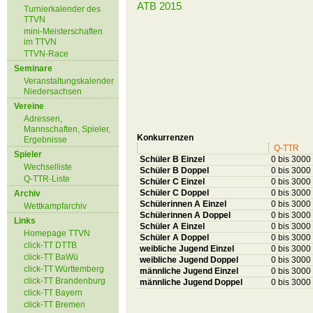
ATB 2015
Turnierkalender des
TTVN
mini-Meisterschaften
im TTVN
TTVN-Race
Seminare
Veranstaltungskalender
Niedersachsen
Vereine
Adressen,
Mannschaften, Spieler,
Konkurrenzen
Ergebnisse
Q-TTR
Spieler
Schüler B Einzel
0 bis 3000
Wechselliste
Schüler B Doppel
0 bis 3000
Q-TTR-Liste
Schüler C Einzel
0 bis 3000
Schüler C Doppel
0 bis 3000
Archiv
Schülerinnen A Einzel
0 bis 3000
Wettkampfarchiv
Schülerinnen A Doppel
0 bis 3000
Links
Schüler A Einzel
0 bis 3000
Homepage TTVN
Schüler A Doppel
0 bis 3000
click-TT DTTB
weibliche Jugend Einzel
0 bis 3000
click-TT BaWü
weibliche Jugend Doppel
0 bis 3000
click-TT Württemberg
männliche Jugend Einzel
0 bis 3000
click-TT Brandenburg
männliche Jugend Doppel
0 bis 3000
click-TT Bayern
click-TT Bremen