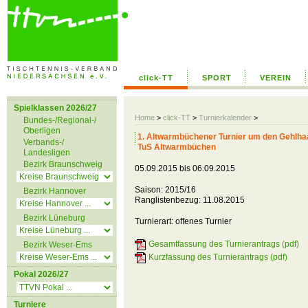
click-TT
SPORT
VEREIN
Spielklassen 2026/27
Home
>
click-TT
>
Turnierkalender
>
Bundes-/Regional-/
Oberligen
1. Altwarmbüchener Turnier um den Gehlha
Verbands-/
TuS Altwarmbüchen
Landesligen
Bezirk Braunschweig
05.09.2015 bis 06.09.2015
Saison: 2015/16
Bezirk Hannover
Ranglistenbezug: 11.08.2015
Bezirk Lüneburg
Turnierart: offenes Turnier
Gesamtfassung des Turnierantrags (pdf)
Bezirk Weser-Ems
Kurzfassung des Turnierantrags (pdf)
Pokal 2026/27
Turniere