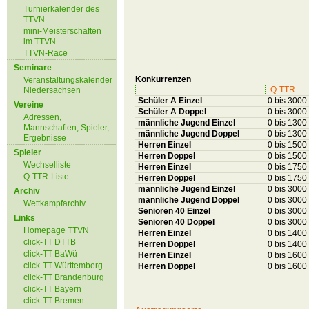
Turnierkalender des
TTVN
mini-Meisterschaften
im TTVN
TTVN-Race
Seminare
Konkurrenzen
Veranstaltungskalender
Q-TTR
Niedersachsen
Schüler A Einzel
0 bis 3000
Vereine
Schüler A Doppel
0 bis 3000
Adressen,
männliche Jugend Einzel
0 bis 1300
Mannschaften, Spieler,
männliche Jugend Doppel
0 bis 1300
Ergebnisse
Herren Einzel
0 bis 1500
Spieler
Herren Doppel
0 bis 1500
Wechselliste
Herren Einzel
0 bis 1750
Q-TTR-Liste
Herren Doppel
0 bis 1750
männliche Jugend Einzel
0 bis 3000
Archiv
männliche Jugend Doppel
0 bis 3000
Wettkampfarchiv
Senioren 40 Einzel
0 bis 3000
Links
Senioren 40 Doppel
0 bis 3000
Homepage TTVN
Herren Einzel
0 bis 1400
click-TT DTTB
Herren Doppel
0 bis 1400
click-TT BaWü
Herren Einzel
0 bis 1600
click-TT Württemberg
Herren Doppel
0 bis 1600
click-TT Brandenburg
click-TT Bayern
click-TT Bremen