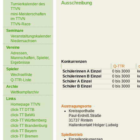
Ausschreibung
Turnierkalender des
TTVN
mini-Meisterschaften
im TTVN
TTVN-Race
Seminare
Veranstaltungskalender
Niedersachsen
Vereine
Adressen,
Mannschaften, Spieler,
Konkurrenzen
Ergebnisse
Q-TTR
o
Spieler
Schülerinnen A Einzel
0 bis 3000
k
Wechselliste
Schülerinnen B Einzel
0 bis 3000
k
Q-TTR-Liste
Schüler A Einzel
0 bis 3000
k
Schüler B Einzel
0 bis 3000
k
Archiv
Wettkampfarchiv
Links
Homepage TTVN
Austragungsorte
click-TT DTTB
Kreissporthalle
click-TT BaWü
Paul-Erdniß.Straße
click-TT Württemberg
31737 Rinteln
Hallenkontakt Holger Ludwig
click-TT Brandenburg
click-TT Bayern
Spielbetrieb
click-TT Bremen
Einzelkonkurrenzen