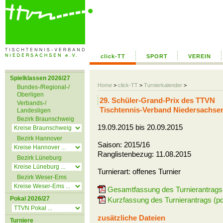
click-TT
SPORT
VEREIN
Spielklassen 2026/27
Home
>
click-TT
>
Turnierkalender
>
Bundes-/Regional-/
Oberligen
29. Schüler-Grand-Prix des TTVN
Verbands-/
Tischtennis-Verband Niedersachse
Landesligen
Bezirk Braunschweig
19.09.2015 bis 20.09.2015
Bezirk Hannover
Saison: 2015/16
Ranglistenbezug: 11.08.2015
Bezirk Lüneburg
Turnierart: offenes Turnier
Bezirk Weser-Ems
Gesamtfassung des Turnierantrags 
Pokal 2026/27
Kurzfassung des Turnierantrags (pd
zusätzliche Dateien
Turniere