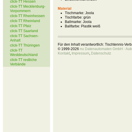
click-TT Hessen
click-TT Mecklenburg-
Material
Vorpommern
Tischmarke:
Joola
click-TT Rheinhessen
Tischfarbe:
grün
click-TT Rheinland
Ballmarke:
Joola
click-TT Pfalz
Ballfarbe:
Plastik weiß
click-TT Saarland
click-TT Sachsen-
Anhalt
Für den Inhalt verantwortlich: Tischtennis-Ve
click-TT Thüringen
© 1999-2026
nu Datenautomaten GmbH - Autom
click-TT
Kontakt
,
Impressum
,
Datenschutz
Westdeutschland
click-TT restliche
Verbände