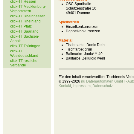
click-TT Hessen
OSC Sporthalle
click-TT Mecklenburg-
Schützenstraße 10
Vorpommern
49401 Damme
click-TT Rheinhessen
click-TT Rheinland
Spielbetrieb
click-TT Pfalz
Einzelkonkurrenzen
Doppelkonkurrenzen
click-TT Saarland
click-TT Sachsen-
Material
Anhalt
Tischmarke:
Donic Delhi
click-TT Thüringen
Tischfarbe:
grün
click-TT
Ballmarke:
Joola*** 40
Westdeutschland
Ballfarbe:
Zelluloid weiß
click-TT restliche
Verbände
Für den Inhalt verantwortlich: Tischtennis-Ve
© 1999-2026
nu Datenautomaten GmbH - Autom
Kontakt
,
Impressum
,
Datenschutz