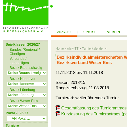
click-TT
SPORT
VEREIN
Spielklassen 2026/27
Home
>
click-TT
>
Turnierkalender
>
Bundes-/Regional-/
Oberligen
Bezirksindividualmeisterschaften
Verbands-/
Bezirksverband Weser-Ems
Landesligen
Bezirk Braunschweig
11.11.2018 bis 11.11.2018
Bezirk Hannover
Saison: 2018/19
Ranglistenbezug: 11.08.2018
Bezirk Lüneburg
Turnierart: weiterführendes Turnier
Bezirk Weser-Ems
Gesamtfassung des Turnierantrags 
Pokal 2026/27
Kurzfassung des Turnierantrags (pd
Turniere