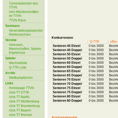
Turnierkalender des
TTVN
mini-Meisterschaften
im TTVN
TTVN-Race
Seminare
Veranstaltungskalender
Niedersachsen
Konkurrenzen
Vereine
Q-TTR
offen 
Adressen,
Senioren 40 Einzel
0 bis 3000
Bezir
Mannschaften, Spieler,
Senioren 40 Doppel
0 bis 3000
Bezir
Ergebnisse
Senioren 50 Einzel
0 bis 3000
Bezir
Spieler
Senioren 50 Doppel
0 bis 3000
Bezir
Senioren 60 Einzel
0 bis 3000
Bezir
Wechselliste
Senioren 60 Doppel
0 bis 3000
Bezir
Q-TTR-Liste
Senioren 65 Einzel
0 bis 3000
Bezir
Archiv
Senioren 65 Doppel
0 bis 3000
Bezir
Wettkampfarchiv
Senioren 70 Einzel
0 bis 3000
Bezir
Links
Senioren 70 Doppel
0 bis 3000
Bezir
Homepage TTVN
Senioren 75 Einzel
0 bis 3000
Bezir
Senioren 75 Doppel
0 bis 3000
Bezir
click-TT DTTB
Senioren 80 Einzel
0 bis 3000
Bezir
click-TT BaWü
Senioren 80 Doppel
0 bis 3000
Bezir
click-TT Württemberg
click-TT Brandenburg
click-TT Bayern
click-TT Bremen
Austragungsorte