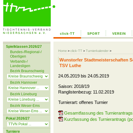
click-TT
SPORT
VEREIN
Spielklassen 2026/27
Home
>
click-TT
>
Turnierkalender
>
Bundes-/Regional-/
Oberligen
Wunstorfer Stadtmeisterschaften S
Verbands-/
TSV Luthe
Landesligen
Bezirk Braunschweig
24.05.2019 bis 24.05.2019
Bezirk Hannover
Saison: 2018/19
Ranglistenbezug: 11.02.2019
Bezirk Lüneburg
Turnierart: offenes Turnier
Bezirk Weser-Ems
Gesamtfassung des Turnierantrags 
Pokal 2026/27
Kurzfassung des Turnierantrags (pd
Turniere