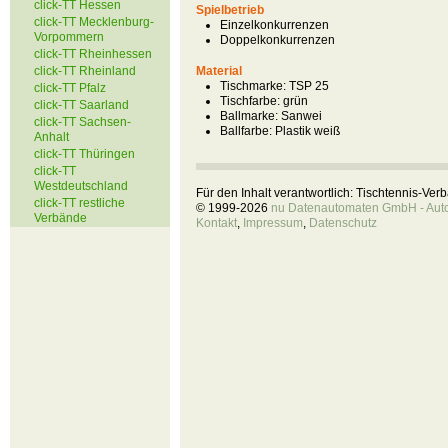
click-TT Hessen
Spielbetrieb
click-TT Mecklenburg-
Einzelkonkurrenzen
Vorpommern
Doppelkonkurrenzen
click-TT Rheinhessen
click-TT Rheinland
Material
Tischmarke:
TSP 25
click-TT Pfalz
Tischfarbe:
grün
click-TT Saarland
Ballmarke:
Sanwei
click-TT Sachsen-
Ballfarbe:
Plastik weiß
Anhalt
click-TT Thüringen
click-TT
Westdeutschland
Für den Inhalt verantwortlich: Tischtennis-Ve
click-TT restliche
© 1999-2026
nu Datenautomaten GmbH - Autom
Verbände
Kontakt
,
Impressum
,
Datenschutz