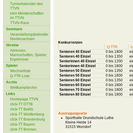
Turnierkalender des
TTVN
mini-Meisterschaften
im TTVN
TTVN-Race
Seminare
Veranstaltungskalender
Niedersachsen
Konkurrenzen
Vereine
Q-TTR
o
Adressen,
Senioren 40 Einzel
0 bis 1800
ei
Mannschaften, Spieler,
Senioren 40 Einzel
0 bis 1350
ei
Ergebnisse
Seniorinnen 40 Einzel
0 bis 1200
ei
Spieler
Seniorinnen 40 Einzel
0 bis 1800
ei
Senioren 50 Einzel
0 bis 1350
ei
Wechselliste
Senioren 50 Einzel
0 bis 1800
ei
Q-TTR-Liste
Senioren 60 Einzel
0 bis 1350
ei
Archiv
Senioren 60 Einzel
0 bis 1800
ei
Wettkampfarchiv
Senioren 70 Einzel
0 bis 1800
ei
Links
Senioren 80 Einzel
0 bis 1800
ei
Homepage TTVN
click-TT DTTB
click-TT BaWü
Austragungsorte
click-TT Württemberg
Sporthalle Grundschule Luthe
click-TT Brandenburg
Kleine Heide 14
click-TT Bayern
31515 Wunstorf
click-TT Bremen