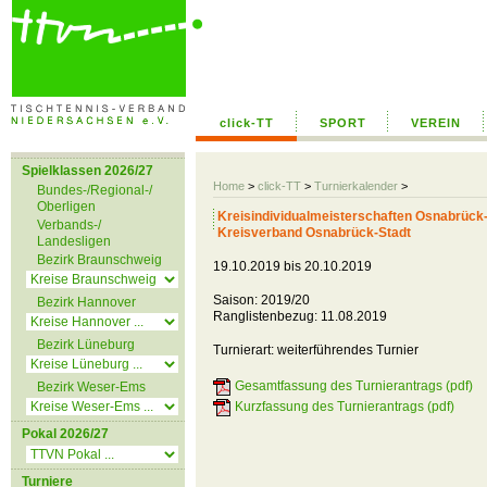
click-TT
SPORT
VEREIN
Spielklassen 2026/27
Home
>
click-TT
>
Turnierkalender
>
Bundes-/Regional-/
Oberligen
Kreisindividualmeisterschaften Osnabrück
Verbands-/
Kreisverband Osnabrück-Stadt
Landesligen
Bezirk Braunschweig
19.10.2019 bis 20.10.2019
Saison: 2019/20
Bezirk Hannover
Ranglistenbezug: 11.08.2019
Bezirk Lüneburg
Turnierart: weiterführendes Turnier
Gesamtfassung des Turnierantrags (pdf)
Bezirk Weser-Ems
Kurzfassung des Turnierantrags (pdf)
Pokal 2026/27
Turniere