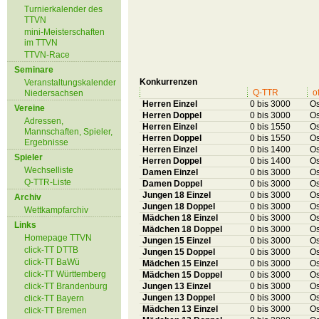
Turnierkalender des
TTVN
mini-Meisterschaften
im TTVN
TTVN-Race
Seminare
Konkurrenzen
Veranstaltungskalender
Q-TTR
o
Niedersachsen
Herren Einzel
0 bis 3000
Os
Vereine
Herren Doppel
0 bis 3000
Os
Adressen,
Herren Einzel
0 bis 1550
Os
Mannschaften, Spieler,
Herren Doppel
0 bis 1550
Os
Ergebnisse
Herren Einzel
0 bis 1400
Os
Spieler
Herren Doppel
0 bis 1400
Os
Wechselliste
Damen Einzel
0 bis 3000
Os
Q-TTR-Liste
Damen Doppel
0 bis 3000
Os
Jungen 18 Einzel
0 bis 3000
Os
Archiv
Jungen 18 Doppel
0 bis 3000
Os
Wettkampfarchiv
Mädchen 18 Einzel
0 bis 3000
Os
Links
Mädchen 18 Doppel
0 bis 3000
Os
Homepage TTVN
Jungen 15 Einzel
0 bis 3000
Os
click-TT DTTB
Jungen 15 Doppel
0 bis 3000
Os
click-TT BaWü
Mädchen 15 Einzel
0 bis 3000
Os
click-TT Württemberg
Mädchen 15 Doppel
0 bis 3000
Os
click-TT Brandenburg
Jungen 13 Einzel
0 bis 3000
Os
Jungen 13 Doppel
0 bis 3000
Os
click-TT Bayern
Mädchen 13 Einzel
0 bis 3000
Os
click-TT Bremen