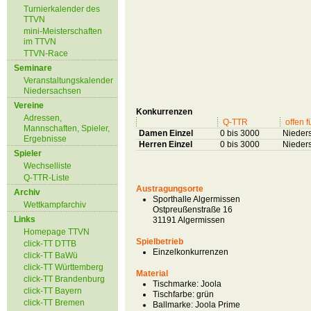
Turnierkalender des
TTVN
mini-Meisterschaften
im TTVN
TTVN-Race
Seminare
Veranstaltungskalender
Niedersachsen
Vereine
Konkurrenzen
Adressen,
Q-TTR
offen f
Mannschaften, Spieler,
Damen Einzel
0 bis 3000
Nieder
Ergebnisse
Herren Einzel
0 bis 3000
Nieder
Spieler
Wechselliste
Q-TTR-Liste
Austragungsorte
Archiv
Sporthalle Algermissen
Wettkampfarchiv
Ostpreußenstraße 16
Links
31191 Algermissen
Homepage TTVN
Spielbetrieb
click-TT DTTB
Einzelkonkurrenzen
click-TT BaWü
click-TT Württemberg
Material
click-TT Brandenburg
Tischmarke:
Joola
click-TT Bayern
Tischfarbe:
grün
click-TT Bremen
Ballmarke:
Joola Prime