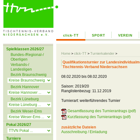
click-TT
SPORT
VEREIN
Spielklassen 2026/27
Home
>
click-TT
>
Turnierkalender
>
Bundes-/Regional-/
Oberligen
Qualifikationsturnier zur Landesindividua
Verbands-/
Tischtennis-Verband Niedersachsen
Landesligen
Bezirk Braunschweig
08.02.2020 bis 08.02.2020
Saison: 2019/20
Bezirk Hannover
Ranglistenbezug: 11.12.2019
Bezirk Lüneburg
Turnierart: weiterführendes Turnier
Gesamtfassung des Turnierantrags (pdf)
Bezirk Weser-Ems
Kurzfassung des Turnierantrags (pdf)
Pokal 2026/27
zusätzliche Dateien
Ausschreibung / Einladung
Turniere