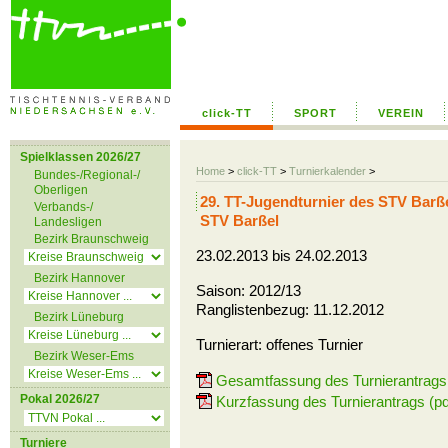
click-TT
SPORT
VEREIN
Spielklassen 2026/27
Home
>
click-TT
>
Turnierkalender
>
Bundes-/Regional-/
Oberligen
29. TT-Jugendturnier des STV Barß
Verbands-/
STV Barßel
Landesligen
Bezirk Braunschweig
23.02.2013 bis 24.02.2013
Bezirk Hannover
Saison: 2012/13
Ranglistenbezug: 11.12.2012
Bezirk Lüneburg
Turnierart: offenes Turnier
Bezirk Weser-Ems
Gesamtfassung des Turnierantrags 
Pokal 2026/27
Kurzfassung des Turnierantrags (pd
Turniere