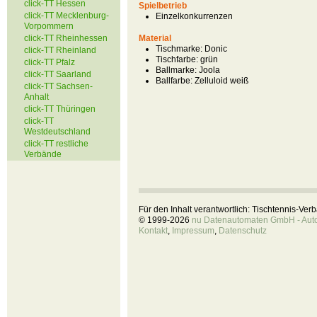
click-TT Hessen
Spielbetrieb
click-TT Mecklenburg-
Einzelkonkurrenzen
Vorpommern
click-TT Rheinhessen
Material
Tischmarke:
Donic
click-TT Rheinland
Tischfarbe:
grün
click-TT Pfalz
Ballmarke:
Joola
click-TT Saarland
Ballfarbe:
Zelluloid weiß
click-TT Sachsen-
Anhalt
click-TT Thüringen
click-TT
Westdeutschland
click-TT restliche
Verbände
Für den Inhalt verantwortlich: Tischtennis-Ve
© 1999-2026
nu Datenautomaten GmbH - Autom
Kontakt
,
Impressum
,
Datenschutz