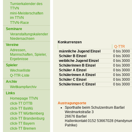
Turnierkalender des
TTVN
mini-Meisterschaften
im TTVN
TTVN-Race
Seminare
Veranstaltungskalender
Niedersachsen
Konkurrenzen
Vereine
Q-TTR
Adressen,
männliche Jugend Einzel
0 bis 3000
Mannschaften, Spieler,
Schüler B Einzel
0 bis 3000
Ergebnisse
weibliche Jugend Einzel
0 bis 3000
Spieler
Schülerinnen B Einzel
0 bis 3000
Schüler A Einzel
0 bis 3000
Wechselliste
Schülerinnen A Einzel
0 bis 3000
Q-TTR-Liste
Schüler C Einzel
0 bis 3000
Archiv
Schülerinnen C Einzel
0 bis 3000
Wettkampfarchiv
Links
Homepage TTVN
Austragungsorte
click-TT DTTB
Sporthalle beim Schulzentrum Barßel
click-TT BaWü
Westmarkstraße 3
click-TT Württemberg
26676 Barßel
click-TT Brandenburg
Hallenkontakt 0152 53667028 (Handynu
click-TT Bayern
Pahlke)
click-TT Bremen