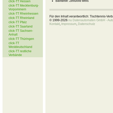
Ballfarbe:
Zelluloid weiß
click-TT Hessen
click-TT Mecklenburg-
Vorpommern
click-TT Rheinhessen
Für den Inhalt verantwortlich: Tischtennis-Ve
click-TT Rheinland
© 1999-2026
nu Datenautomaten GmbH - Autom
click-TT Pfalz
Kontakt
,
Impressum
,
Datenschutz
click-TT Saarland
click-TT Sachsen-
Anhalt
click-TT Thüringen
click-TT
Westdeutschland
click-TT restliche
Verbände