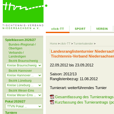
click-TT
SPORT
VEREIN
Spielklassen 2026/27
Home
>
click-TT
>
Turnierkalender
>
Bundes-/Regional-/
Oberligen
Landesranglistenturnier Niedersa
Verbands-/
Tischtennis-Verband Niedersachse
Landesligen
Bezirk Braunschweig
22.09.2012 bis 23.09.2012
Bezirk Hannover
Saison: 2012/13
Ranglistenbezug: 11.08.2012
Bezirk Lüneburg
Turnierart: weiterführendes Turnier
Bezirk Weser-Ems
Gesamtfassung des Turnierantrags 
Pokal 2026/27
Kurzfassung des Turnierantrags (pd
Turniere