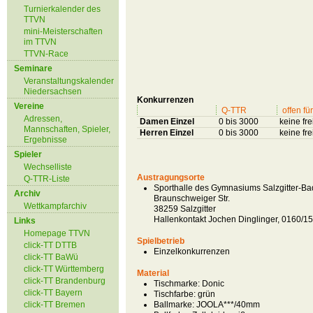
Turnierkalender des
TTVN
mini-Meisterschaften
im TTVN
TTVN-Race
Seminare
Veranstaltungskalender
Niedersachsen
Konkurrenzen
Vereine
Q-TTR
offen für
Adressen,
Damen Einzel
0 bis 3000
keine fr
Mannschaften, Spieler,
Herren Einzel
0 bis 3000
keine fr
Ergebnisse
Spieler
Wechselliste
Austragungsorte
Q-TTR-Liste
Sporthalle des Gymnasiums Salzgitter-Ba
Archiv
Braunschweiger Str.
Wettkampfarchiv
38259 Salzgitter
Hallenkontakt Jochen Dinglinger, 0160/1
Links
Homepage TTVN
Spielbetrieb
click-TT DTTB
Einzelkonkurrenzen
click-TT BaWü
click-TT Württemberg
Material
click-TT Brandenburg
Tischmarke:
Donic
click-TT Bayern
Tischfarbe:
grün
click-TT Bremen
Ballmarke:
JOOLA***/40mm