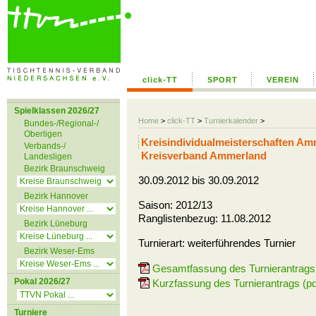
click-TT
SPORT
VEREIN
Spielklassen 2026/27
Home
>
click-TT
>
Turnierkalender
>
Bundes-/Regional-/
Oberligen
Kreisindividualmeisterschaften A
Verbands-/
Kreisverband Ammerland
Landesligen
Bezirk Braunschweig
30.09.2012 bis 30.09.2012
Bezirk Hannover
Saison: 2012/13
Ranglistenbezug: 11.08.2012
Bezirk Lüneburg
Turnierart: weiterführendes Turnier
Bezirk Weser-Ems
Gesamtfassung des Turnierantrags 
Pokal 2026/27
Kurzfassung des Turnierantrags (pd
Turniere