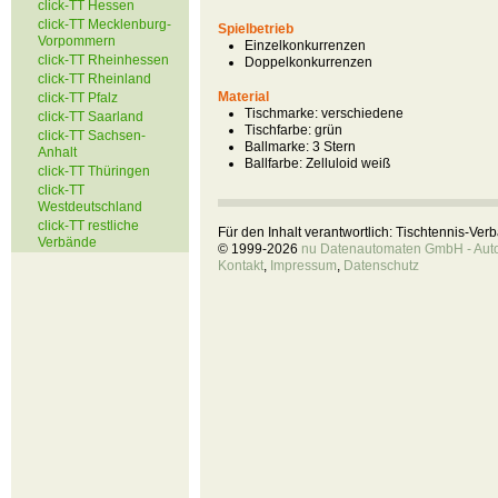
click-TT Hessen
click-TT Mecklenburg-
Spielbetrieb
Vorpommern
Einzelkonkurrenzen
click-TT Rheinhessen
Doppelkonkurrenzen
click-TT Rheinland
Material
click-TT Pfalz
Tischmarke:
verschiedene
click-TT Saarland
Tischfarbe:
grün
click-TT Sachsen-
Ballmarke:
3 Stern
Anhalt
Ballfarbe:
Zelluloid weiß
click-TT Thüringen
click-TT
Westdeutschland
click-TT restliche
Für den Inhalt verantwortlich: Tischtennis-Ve
Verbände
© 1999-2026
nu Datenautomaten GmbH - Autom
Kontakt
,
Impressum
,
Datenschutz