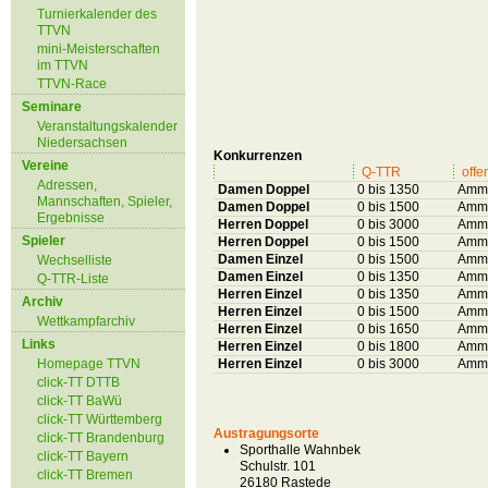
Turnierkalender des
TTVN
mini-Meisterschaften
im TTVN
TTVN-Race
Seminare
Veranstaltungskalender
Niedersachsen
Konkurrenzen
Vereine
Q-TTR
offe
Adressen,
Damen Doppel
0 bis 1350
Amme
Mannschaften, Spieler,
Damen Doppel
0 bis 1500
Amme
Ergebnisse
Herren Doppel
0 bis 3000
Amme
Spieler
Herren Doppel
0 bis 1500
Amme
Damen Einzel
0 bis 1500
Amme
Wechselliste
Damen Einzel
0 bis 1350
Amme
Q-TTR-Liste
Herren Einzel
0 bis 1350
Amme
Archiv
Herren Einzel
0 bis 1500
Amme
Wettkampfarchiv
Herren Einzel
0 bis 1650
Amme
Links
Herren Einzel
0 bis 1800
Amme
Homepage TTVN
Herren Einzel
0 bis 3000
Amme
click-TT DTTB
click-TT BaWü
click-TT Württemberg
Austragungsorte
click-TT Brandenburg
Sporthalle Wahnbek
click-TT Bayern
Schulstr. 101
click-TT Bremen
26180 Rastede