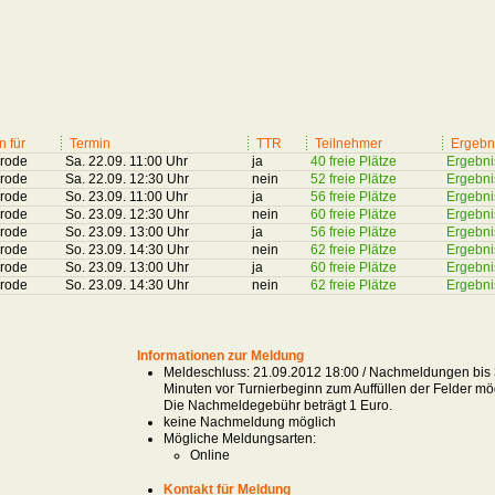
n für
Termin
TTR
Teilnehmer
Ergebn
rode
Sa. 22.09. 11:00 Uhr
ja
40 freie Plätze
Ergebni
rode
Sa. 22.09. 12:30 Uhr
nein
52 freie Plätze
Ergebni
rode
So. 23.09. 11:00 Uhr
ja
56 freie Plätze
Ergebni
rode
So. 23.09. 12:30 Uhr
nein
60 freie Plätze
Ergebni
rode
So. 23.09. 13:00 Uhr
ja
56 freie Plätze
Ergebni
rode
So. 23.09. 14:30 Uhr
nein
62 freie Plätze
Ergebni
rode
So. 23.09. 13:00 Uhr
ja
60 freie Plätze
Ergebni
rode
So. 23.09. 14:30 Uhr
nein
62 freie Plätze
Ergebni
Informationen zur Meldung
Meldeschluss: 21.09.2012 18:00 / Nachmeldungen bis
Minuten vor Turnierbeginn zum Auffüllen der Felder mög
Die Nachmeldegebühr beträgt 1 Euro.
keine Nachmeldung möglich
Mögliche Meldungsarten:
Online
Kontakt für Meldung