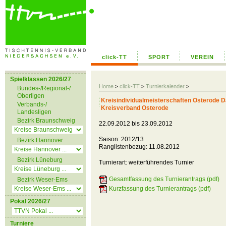
click-TT
SPORT
VEREIN
Spielklassen 2026/27
Home
>
click-TT
>
Turnierkalender
>
Bundes-/Regional-/
Oberligen
Kreisindividualmeisterschaften Osterode 
Verbands-/
Kreisverband Osterode
Landesligen
Bezirk Braunschweig
22.09.2012 bis 23.09.2012
Saison: 2012/13
Bezirk Hannover
Ranglistenbezug: 11.08.2012
Bezirk Lüneburg
Turnierart: weiterführendes Turnier
Gesamtfassung des Turnierantrags (pdf)
Bezirk Weser-Ems
Kurzfassung des Turnierantrags (pdf)
Pokal 2026/27
Turniere