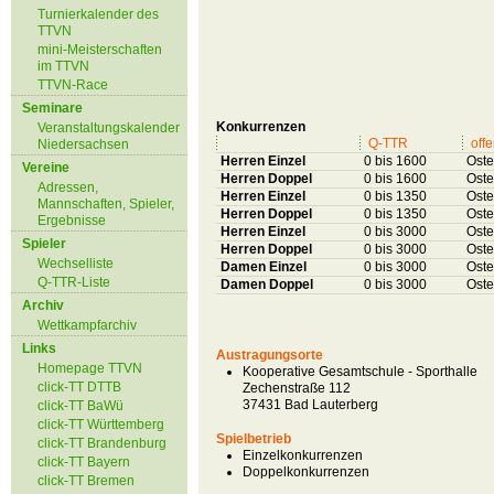
Turnierkalender des
TTVN
mini-Meisterschaften
im TTVN
TTVN-Race
Seminare
Konkurrenzen
Veranstaltungskalender
Q-TTR
offe
Niedersachsen
Herren Einzel
0 bis 1600
Oste
Vereine
Herren Doppel
0 bis 1600
Oste
Adressen,
Herren Einzel
0 bis 1350
Oste
Mannschaften, Spieler,
Herren Doppel
0 bis 1350
Oste
Ergebnisse
Herren Einzel
0 bis 3000
Oste
Spieler
Herren Doppel
0 bis 3000
Oste
Wechselliste
Damen Einzel
0 bis 3000
Oste
Q-TTR-Liste
Damen Doppel
0 bis 3000
Oste
Archiv
Wettkampfarchiv
Links
Austragungsorte
Homepage TTVN
Kooperative Gesamtschule - Sporthalle
click-TT DTTB
Zechenstraße 112
37431 Bad Lauterberg
click-TT BaWü
click-TT Württemberg
Spielbetrieb
click-TT Brandenburg
Einzelkonkurrenzen
click-TT Bayern
Doppelkonkurrenzen
click-TT Bremen