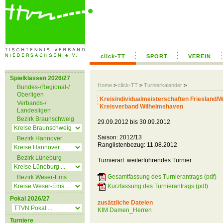
click-TT
SPORT
VEREIN
Spielklassen 2026/27
Home
>
click-TT
>
Turnierkalender
>
Bundes-/Regional-/
Oberligen
Kreisindividualmeisterschaften Friesland
Verbands-/
Kreisverband Wilhelmshaven
Landesligen
Bezirk Braunschweig
29.09.2012 bis 30.09.2012
Saison: 2012/13
Bezirk Hannover
Ranglistenbezug: 11.08.2012
Bezirk Lüneburg
Turnierart: weiterführendes Turnier
Gesamtfassung des Turnierantrags (pdf)
Bezirk Weser-Ems
Kurzfassung des Turnierantrags (pdf)
Pokal 2026/27
zusätzliche Dateien
KIM Damen_Herren
Turniere