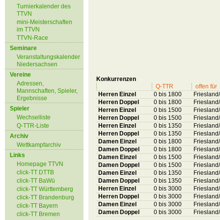
Turnierkalender des
TTVN
mini-Meisterschaften
im TTVN
TTVN-Race
Seminare
Veranstaltungskalender
Niedersachsen
Vereine
Konkurrenzen
Adressen,
Q-TTR
offen für
Mannschaften, Spieler,
Herren Einzel
0 bis 1800
Friesland
Ergebnisse
Herren Doppel
0 bis 1800
Friesland
Spieler
Herren Einzel
0 bis 1500
Friesland
Wechselliste
Herren Doppel
0 bis 1500
Friesland
Q-TTR-Liste
Herren Einzel
0 bis 1350
Friesland
Herren Doppel
0 bis 1350
Friesland
Archiv
Damen Einzel
0 bis 1800
Friesland
Wettkampfarchiv
Damen Doppel
0 bis 1800
Friesland
Links
Damen Einzel
0 bis 1500
Friesland
Homepage TTVN
Damen Doppel
0 bis 1500
Friesland
click-TT DTTB
Damen Einzel
0 bis 1350
Friesland
click-TT BaWü
Damen Doppel
0 bis 1350
Friesland
Herren Einzel
0 bis 3000
Friesland
click-TT Württemberg
Herren Doppel
0 bis 3000
Friesland
click-TT Brandenburg
Damen Einzel
0 bis 3000
Friesland
click-TT Bayern
Damen Doppel
0 bis 3000
Friesland
click-TT Bremen