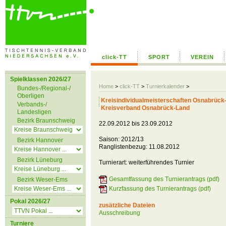
click-TT
SPORT
VEREIN
Spielklassen 2026/27
Home
>
click-TT
>
Turnierkalender
>
Bundes-/Regional-/
Oberligen
Kreisindividualmeisterschaften Osnabrück
Verbands-/
Kreisverband Osnabrück-Land
Landesligen
Bezirk Braunschweig
22.09.2012 bis 23.09.2012
Saison: 2012/13
Bezirk Hannover
Ranglistenbezug: 11.08.2012
Bezirk Lüneburg
Turnierart: weiterführendes Turnier
Gesamtfassung des Turnierantrags (pdf)
Bezirk Weser-Ems
Kurzfassung des Turnierantrags (pdf)
Pokal 2026/27
zusätzliche Dateien
Ausschreibung
Turniere