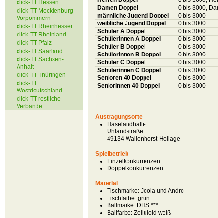
Herren Doppel
0 bis 1600, He
click-TT Hessen
Damen Doppel
0 bis 3000, D
click-TT Mecklenburg-
männliche Jugend Doppel
0 bis 3000
Vorpommern
weibliche Jugend Doppel
0 bis 3000
click-TT Rheinhessen
Schüler A Doppel
0 bis 3000
click-TT Rheinland
Schülerinnen A Doppel
0 bis 3000
click-TT Pfalz
Schüler B Doppel
0 bis 3000
click-TT Saarland
Schülerinnen B Doppel
0 bis 3000
click-TT Sachsen-
Schüler C Doppel
0 bis 3000
Anhalt
Schülerinnen C Doppel
0 bis 3000
click-TT Thüringen
Senioren 40 Doppel
0 bis 3000
click-TT
Seniorinnen 40 Doppel
0 bis 3000
Westdeutschland
click-TT restliche
Verbände
Austragungsorte
Haselandhalle
Uhlandstraße
49134 Wallenhorst-Hollage
Spielbetrieb
Einzelkonkurrenzen
Doppelkonkurrenzen
Material
Tischmarke:
Joola und Andro
Tischfarbe:
grün
Ballmarke:
DHS ***
Ballfarbe:
Zelluloid weiß