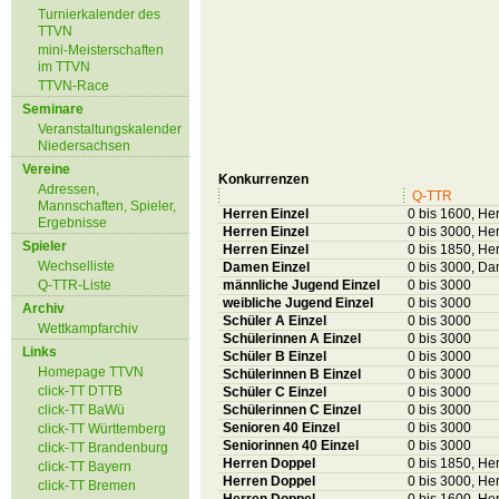
Turnierkalender des
TTVN
mini-Meisterschaften
im TTVN
TTVN-Race
Seminare
Veranstaltungskalender
Niedersachsen
Vereine
Konkurrenzen
Adressen,
Q-TTR
Mannschaften, Spieler,
Herren Einzel
0 bis 1600, He
Ergebnisse
Herren Einzel
0 bis 3000, He
Spieler
Herren Einzel
0 bis 1850, He
Wechselliste
Damen Einzel
0 bis 3000, D
Q-TTR-Liste
männliche Jugend Einzel
0 bis 3000
weibliche Jugend Einzel
0 bis 3000
Archiv
Schüler A Einzel
0 bis 3000
Wettkampfarchiv
Schülerinnen A Einzel
0 bis 3000
Links
Schüler B Einzel
0 bis 3000
Homepage TTVN
Schülerinnen B Einzel
0 bis 3000
click-TT DTTB
Schüler C Einzel
0 bis 3000
click-TT BaWü
Schülerinnen C Einzel
0 bis 3000
Senioren 40 Einzel
0 bis 3000
click-TT Württemberg
Seniorinnen 40 Einzel
0 bis 3000
click-TT Brandenburg
Herren Doppel
0 bis 1850, He
click-TT Bayern
Herren Doppel
0 bis 3000, He
click-TT Bremen