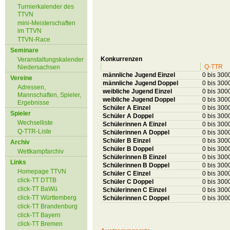
Turnierkalender des
TTVN
mini-Meisterschaften
im TTVN
TTVN-Race
Seminare
Konkurrenzen
Veranstaltungskalender
Q-TTR
Niedersachsen
männliche Jugend Einzel
0 bis 300
Vereine
männliche Jugend Doppel
0 bis 300
Adressen,
weibliche Jugend Einzel
0 bis 300
Mannschaften, Spieler,
weibliche Jugend Doppel
0 bis 300
Ergebnisse
Schüler A Einzel
0 bis 300
Spieler
Schüler A Doppel
0 bis 300
Wechselliste
Schülerinnen A Einzel
0 bis 300
Q-TTR-Liste
Schülerinnen A Doppel
0 bis 300
Schüler B Einzel
0 bis 300
Archiv
Schüler B Doppel
0 bis 300
Wettkampfarchiv
Schülerinnen B Einzel
0 bis 300
Links
Schülerinnen B Doppel
0 bis 300
Homepage TTVN
Schüler C Einzel
0 bis 300
click-TT DTTB
Schüler C Doppel
0 bis 300
click-TT BaWü
Schülerinnen C Einzel
0 bis 300
click-TT Württemberg
Schülerinnen C Doppel
0 bis 300
click-TT Brandenburg
click-TT Bayern
click-TT Bremen