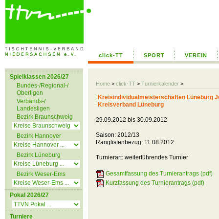
click-TT
SPORT
VEREIN
Spielklassen 2026/27
Home
>
click-TT
>
Turnierkalender
>
Bundes-/Regional-/
Oberligen
Kreisindividualmeisterschaften Lüneburg 
Verbands-/
Kreisverband Lüneburg
Landesligen
Bezirk Braunschweig
29.09.2012 bis 30.09.2012
Saison: 2012/13
Bezirk Hannover
Ranglistenbezug: 11.08.2012
Bezirk Lüneburg
Turnierart: weiterführendes Turnier
Gesamtfassung des Turnierantrags (pdf)
Bezirk Weser-Ems
Kurzfassung des Turnierantrags (pdf)
Pokal 2026/27
Turniere