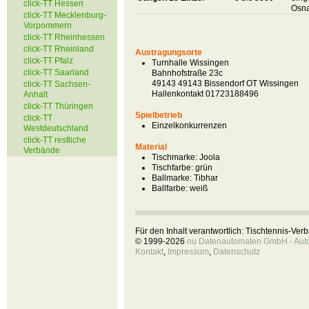
click-TT Hessen
Osna
click-TT Mecklenburg-
Vorpommern
click-TT Rheinhessen
click-TT Rheinland
Austragungsorte
click-TT Pfalz
Turnhalle Wissingen
click-TT Saarland
Bahnhofstraße 23c
49143 49143 Bissendorf OT Wissingen
click-TT Sachsen-
Hallenkontakt 01723188496
Anhalt
click-TT Thüringen
Spielbetrieb
click-TT
Einzelkonkurrenzen
Westdeutschland
click-TT restliche
Material
Verbände
Tischmarke:
Joola
Tischfarbe:
grün
Ballmarke:
Tibhar
Ballfarbe:
weiß
Für den Inhalt verantwortlich: Tischtennis-Ve
© 1999-2026
nu Datenautomaten GmbH - Autom
Kontakt
,
Impressum
,
Datenschutz