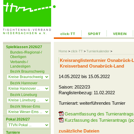
click-TT
SPORT
VEREIN
Spielklassen 2026/27
Home
>
click-TT
>
Turnierkalender
>
Bundes-/Regional-/
Oberligen
Kreisranglistenturnier Osnabrück
Verbands-/
Kreisverband Osnabrück-Land
Landesligen
Bezirk Braunschweig
14.05.2022 bis 15.05.2022
Bezirk Hannover
Saison: 2022/23
Ranglistenbezug: 11.02.2022
Bezirk Lüneburg
Turnierart: weiterführendes Turnier
Bezirk Weser-Ems
Gesamtfassung des Turnierantrags 
Pokal 2026/27
Kurzfassung des Turnierantrags (pd
zusätzliche Dateien
Turniere