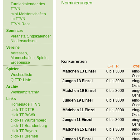
Nominierungen
Turnierkalender des
TTVN
mini-Meisterschaften
im TTVN
TTVN-Race
Seminare
Veranstaltungskalender
Niedersachsen
Vereine
Adressen,
Mannschaften, Spieler,
Konkurrenzen
Ergebnisse
Q-TTR
offe
Spieler
Mädchen 13 Einzel
0 bis 3000
eing
Wechselliste
Osna
Q-TTR-Liste
Jungen 13 Einzel
0 bis 3000
eing
Osna
Archiv
Mädchen 19 Einzel
0 bis 3000
eing
Wettkampfarchiv
Osna
Links
Jungen 19 Einzel
0 bis 3000
eing
Homepage TTVN
Osna
click-TT DTTB
Mädchen 11 Einzel
0 bis 3000
eing
Osna
click-TT BaWü
Jungen 11 Einzel
0 bis 3000
eing
click-TT Württemberg
Osna
click-TT Brandenburg
Mädchen 15 Einzel
0 bis 3000
eing
click-TT Bayern
Osna
click-TT Bremen
Jungen 15 Einzel
0 bis 3000
eing