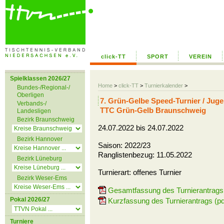
click-TT
SPORT
VEREIN
Spielklassen 2026/27
Home
>
click-TT
>
Turnierkalender
>
Bundes-/Regional-/
Oberligen
7. Grün-Gelbe Speed-Turnier / Jug
Verbands-/
TTC Grün-Gelb Braunschweig
Landesligen
Bezirk Braunschweig
24.07.2022 bis 24.07.2022
Bezirk Hannover
Saison: 2022/23
Ranglistenbezug: 11.05.2022
Bezirk Lüneburg
Turnierart: offenes Turnier
Bezirk Weser-Ems
Gesamtfassung des Turnierantrags 
Pokal 2026/27
Kurzfassung des Turnierantrags (pd
Turniere