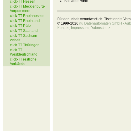
Ballfarbe:
weiß
click-TT Hessen
click-TT Mecklenburg-
Vorpommern
click-TT Rheinhessen
Für den Inhalt verantwortlich: Tischtennis-Ve
click-TT Rheinland
© 1999-2026
nu Datenautomaten GmbH - Autom
click-TT Pfalz
Kontakt
,
Impressum
,
Datenschutz
click-TT Saarland
click-TT Sachsen-
Anhalt
click-TT Thüringen
click-TT
Westdeutschland
click-TT restliche
Verbände