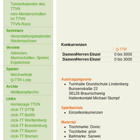
Turnierkalender des
TTVN
mini-Meisterschaften
im TTVN
TTVN-Race
Seminare
Veranstaltungskalender
Niedersachsen
Konkurrenzen
Vereine
Q-TTR
Adressen,
Damen/Herren Einzel
0 bis 3000
Mannschaften, Spieler,
Damen/Herren Einzel
0 bis 3000
Ergebnisse
Spieler
Wechselliste
Austragungsorte
Q-TTR-Liste
Turnhalle Grundschule Lindenberg
Archiv
Bunsenstraße 22
Wettkampfarchiv
38126 Braunschweig
Hallenkontakt Michael Stumpf
Links
Homepage TTVN
Spielbetrieb
click-TT DTTB
Einzelkonkurrenzen
click-TT BaWü
click-TT Württemberg
Material
click-TT Brandenburg
Tischmarke:
Donic
click-TT Bayern
Tischfarbe:
grün
click-TT Bremen
Ballmarke:
Sanwei